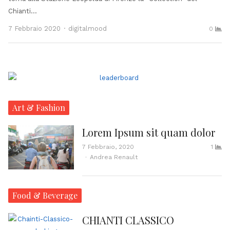
Chianti…
Author
7 Febbraio 2020
digitalmood
0
Art & Fashion
Lorem Ipsum sit quam dolor
7 Febbraio, 2020
1
Author
Andrea Renault
Food & Beverage
CHIANTI CLASSICO