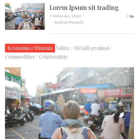
Lorem Ipsum sit trading
7 Febbraio, 2020
3
Author
Andrea Renault
Economia e Finanza
Valute / Metalli preziosi /
Commodities / Criptovalute