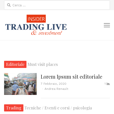
Ricerca
per:
M
Editoriale
Must visit places
Lorem Ipsum sit editoriale
7 Febbraio, 2020
1
Author
Andrea Renault
Trading
Tecniche / Eventi e corsi / psicologia