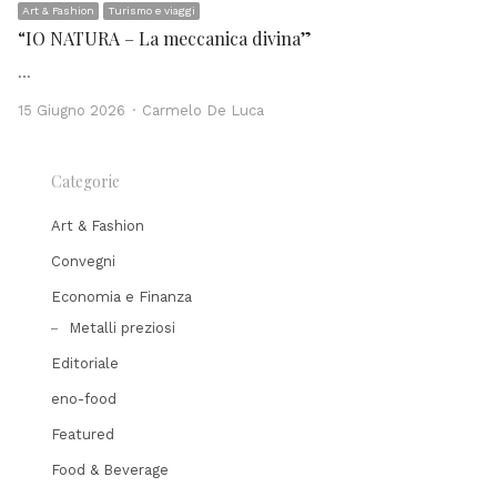
Art & Fashion
Turismo e viaggi
“IO NATURA – La meccanica divina”
…
Author
15 Giugno 2026
Carmelo De Luca
Categorie
Art & Fashion
Convegni
Economia e Finanza
Metalli preziosi
Editoriale
eno-food
Featured
Food & Beverage