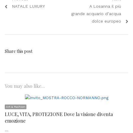
Navigazione
Previous
Next
NATALE LUXURY
A Losanna il più
articoli
post:
post:
grande acquario d’acqua
dolce europeo
Share this post
You may also like...
Art & Fashion
LUCE, VITA, PROTEZIONE Dove la visione diventa
emozione
…