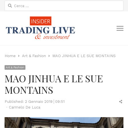
Ricerca
per:
M
Home
Art & Fashion
MAO JINHUA E LE SUE MONTAINS
Art & Fashion
MAO JINHUA E LE SUE
MONTAINS
Sh
Published:
2 Gennaio 2019
09:51
Author
thi
Carmelo De Luca
po