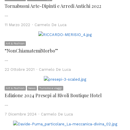
Tornabuoni Arte-Dipinti e Arredi Antichi 2022
…
Author
11 Marzo 2022
Carmelo De Luca
Art & Fashion
“NonChiamatemiMorbo”
…
Author
22 Ottobre 2021
Carmelo De Luca
Art & Fashion
News
Turismo e viaggi
Edizione 2024 Presepi al Rivoli Boutique Hotel
…
Author
7 Dicembre 2024
Carmelo De Luca