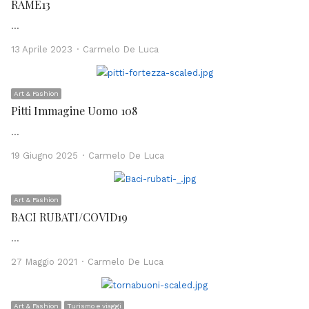
RAME13
…
Author
13 Aprile 2023
Carmelo De Luca
Art & Fashion
Pitti Immagine Uomo 108
…
Author
19 Giugno 2025
Carmelo De Luca
Art & Fashion
BACI RUBATI/COVID19
…
Author
27 Maggio 2021
Carmelo De Luca
Art & Fashion
Turismo e viaggi