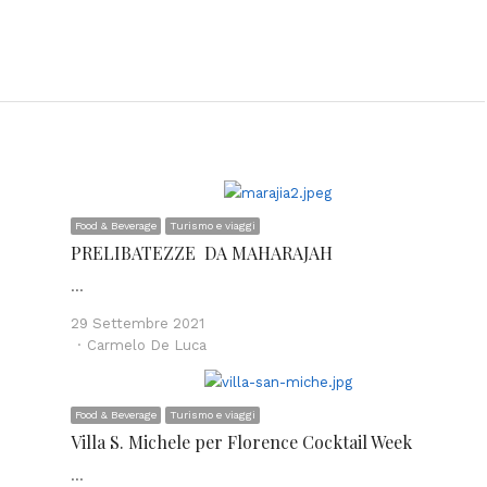
Food & Beverage
Turismo e viaggi
PRELIBATEZZE DA MAHARAJAH
…
29 Settembre 2021
Author
Carmelo De Luca
Food & Beverage
Turismo e viaggi
Villa S. Michele per Florence Cocktail Week
…