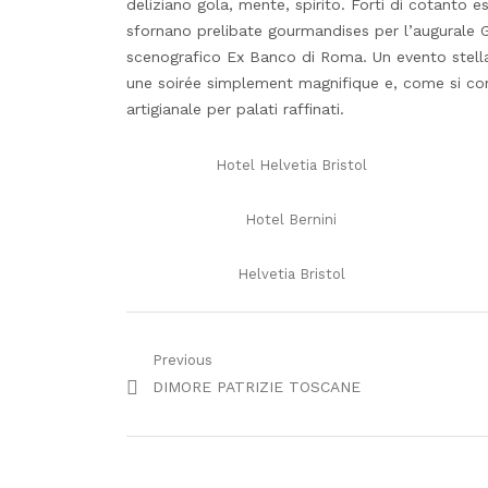
deliziano gola, mente, spirito. Forti di cotanto 
sfornano prelibate gourmandises per l’augurale G
scenografico Ex Banco di Roma. Un evento stellar
une soirée simplement magnifique e, come si con
artigianale per palati raffinati.
Hotel Helvetia Bristol
Hotel Bernini
Helvetia Bristol
Navigazione
Previous
Previous
DIMORE PATRIZIE TOSCANE
articoli
post: