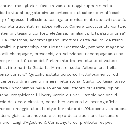
ntare, ma i gloriosi fasti trovano tutt’oggi supporto nella
 ridato vita al loggiato cinquecentesco e al salone con affreschi
obby d’ingresso, bellissima, coniuga armonicamente stucchi rococò,
divanetti trapuntati in nobile velluto. Camere accessoriate vantano
teri privilegianti confort, eleganza, familiarità. E la gastronomia?
nte La Chiostrina, accompagnano un’ottima carta dei vini delizianti
 natalizi in partnership con Firenze Spettacolo, patinato magazine
 nobili champagne, prosecchi, vini selezionati accompagnano una
er presso il Salone del Parlamento tra uno stuolo di waiters
natalizi intonati da Giada La Manna e, sotto l’albero, una bella
renze com’era”. Qualche isolato percorso frettolosamente, ed
ocentesco di ambienti immersi nella storia. Gusto, cortesia, lusso
re un’occhiatina nella solenne hall, trionfo di vetrate, dipinti
ena, prospiciente il liberty Jardin d’Hiver. L’ampio scalone di
chic dal décor classico, come ben vantano l29 scenografiche
raneo, omaggio allo life style fiorentino dell’Ottocento. La buona
ndum, gioiello art noveau e tempio della tradizione toscana e
o chef Luigi d’Agostino & Company, le cui prelibate recipes