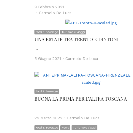
9 Febbraio 2021
Author
Carmelo De Luca
Food & Beverage
Turismo e viaggi
UNA ESTATE TRA TRENTO E DINTONI
…
Author
5 Giugno 2021
Carmelo De Luca
Food & Beverage
BUONA LA PRIMA PER L’ALTRA TOSCANA
…
Author
25 Marzo 2022
Carmelo De Luca
Food & Beverage
News
Turismo e viaggi