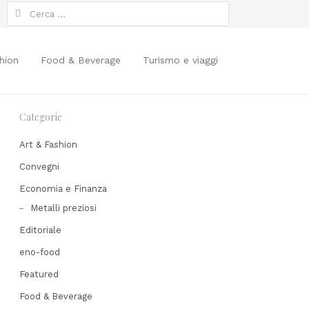
Ricerca
per:
hion
Food & Beverage
Turismo e viaggi
Categorie
Art & Fashion
Convegni
Economia e Finanza
hare
Metalli preziosi
his
Editoriale
ost
eno-food
Featured
Food & Beverage