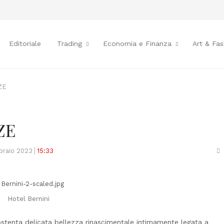
Editoriale
Trading
Economia e Finanza
Art & Fas
ZE
ZE
S
braio 2023
15:33
t
p
Hotel Bernini
 ostenta delicata bellezza rinascimentale intimamente legata a