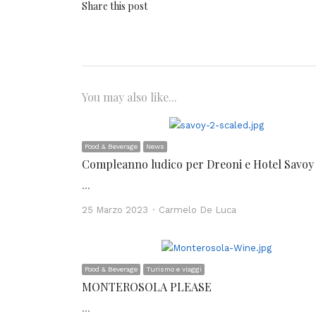
Share this post
You may also like...
Food & Beverage
News
Compleanno ludico per Dreoni e Hotel Savoy
…
Author
25 Marzo 2023
Carmelo De Luca
Food & Beverage
Turismo e viaggi
MONTEROSOLA PLEASE
…