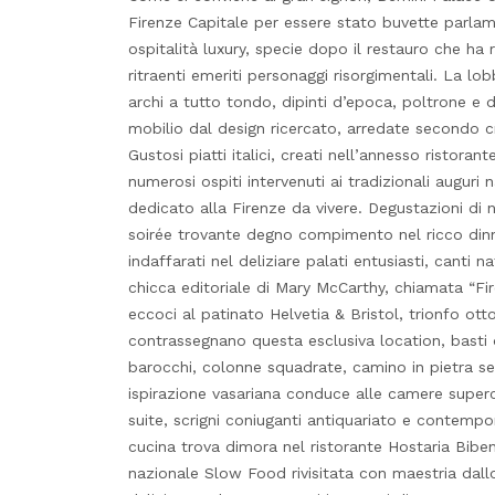
Firenze Capitale per essere stato buvette parlame
ospitalità luxury, specie dopo il restauro che ha
ritraenti emeriti personaggi risorgimentali. La l
archi a tutto tondo, dipinti d’epoca, poltrone e 
mobilio dal design ricercato, arredate secondo cri
Gustosi piatti italici, creati nell’annesso ristora
numerosi ospiti intervenuti ai tradizionali auguri
dedicato alla Firenze da vivere. Degustazioni di
soirée trovante degno compimento nel ricco dinn
indaffarati nel deliziare palati entusiasti, canti 
chicca editoriale di Mary McCarthy, chiamata “Fi
eccoci al patinato Helvetia & Bristol, trionfo ott
contrassegnano questa esclusiva location, basti da
barocchi, colonne squadrate, camino in pietra ser
ispirazione vasariana conduce alle camere super
suite, scrigni coniuganti antiquariato e contempo
cucina trova dimora nel ristorante Hostaria Bibe
nazionale Slow Food rivisitata con maestria dall