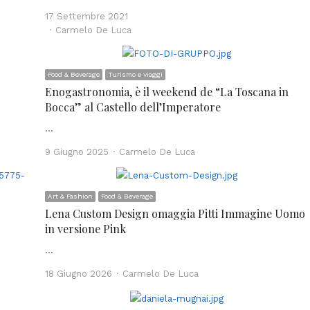
17 Settembre 2021
Author
Carmelo De Luca
Food & Beverage
Turismo e viaggi
Enogastronomia, è il weekend de “La Toscana in
Bocca” al Castello dell’Imperatore
…
Author
9 Giugno 2025
Carmelo De Luca
Art & Fashion
Food & Beverage
Lena Custom Design omaggia Pitti Immagine Uomo
in versione Pink
…
Author
18 Giugno 2026
Carmelo De Luca