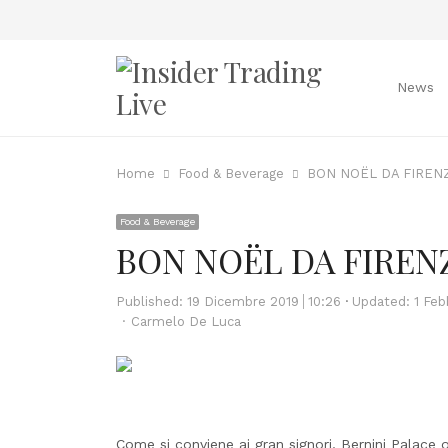
News
Home
Food & Beverage
BON NOËL DA FIREN
Food & Beverage
BON NOËL DA FIREN
Published:
19 Dicembre 2019
10:26
Updated: 1 Feb
Author
Carmelo De Luca
Come si conviene ai gran signori, Bernini Palace