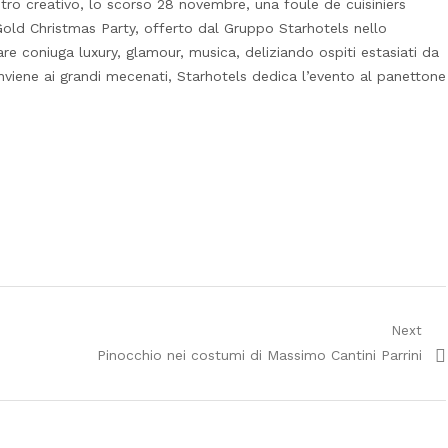
estro creativo, lo scorso 28 novembre, una foule de cuisiniers
old Christmas Party, offerto dal Gruppo Starhotels nello
e coniuga luxury, glamour, musica, deliziando ospiti estasiati da
viene ai grandi mecenati, Starhotels dedica l’evento al panettone
Next
Next
Pinocchio nei costumi di Massimo Cantini Parrini
post: