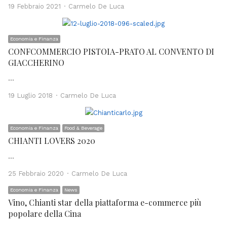
Author
19 Febbraio 2021
Carmelo De Luca
Economia e Finanza
CONFCOMMERCIO PISTOIA-PRATO AL CONVENTO DI
GIACCHERINO
…
Author
19 Luglio 2018
Carmelo De Luca
Economia e Finanza
Food & Beverage
CHIANTI LOVERS 2020
…
Author
25 Febbraio 2020
Carmelo De Luca
Economia e Finanza
News
Vino, Chianti star della piattaforma e-commerce più
popolare della Cina