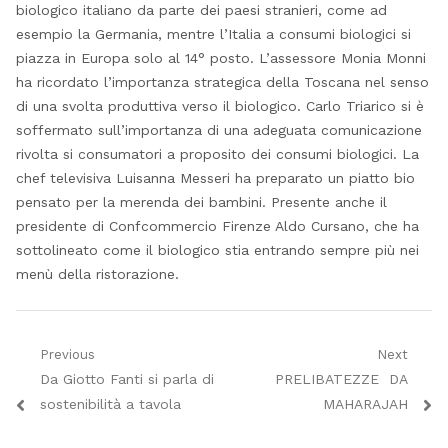
biologico italiano da parte dei paesi stranieri, come ad
esempio la Germania, mentre l’Italia a consumi biologici si
piazza in Europa solo al 14° posto. L’assessore Monia Monni
ha ricordato l’importanza strategica della Toscana nel senso
di una svolta produttiva verso il biologico. Carlo Triarico si è
soffermato sull’importanza di una adeguata comunicazione
rivolta si consumatori a proposito dei consumi biologici. La
chef televisiva Luisanna Messeri ha preparato un piatto bio
pensato per la merenda dei bambini. Presente anche il
presidente di Confcommercio Firenze Aldo Cursano, che ha
sottolineato come il biologico stia entrando sempre più nei
menù della ristorazione.
Navigazione
Previous
Next
Previous
Next
Da Giotto Fanti si parla di
PRELIBATEZZE DA
articoli
post:
post:
sostenibilità a tavola
MAHARAJAH