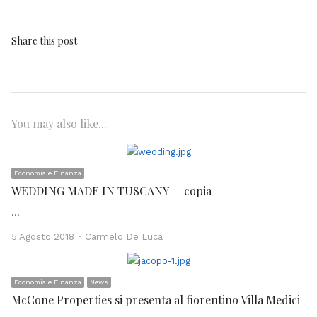
Share this post
You may also like...
Economia e Finanza
WEDDING MADE IN TUSCANY — copia
…
Author
5 Agosto 2018
Carmelo De Luca
Economia e Finanza
News
McCone Properties si presenta al fiorentino Villa Medici