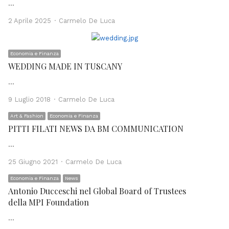
…
Author
2 Aprile 2025
Carmelo De Luca
Economia e Finanza
WEDDING MADE IN TUSCANY
…
Author
9 Luglio 2018
Carmelo De Luca
Art & Fashion
Economia e Finanza
PITTI FILATI NEWS DA BM COMMUNICATION
…
Author
25 Giugno 2021
Carmelo De Luca
Economia e Finanza
News
Antonio Ducceschi nel Global Board of Trustees
della MPI Foundation
…