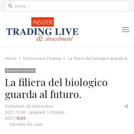
Ricerca
per:
M
Home
Economia e Finanza
La filiera del biologico guarda al fu
Economia e Finanza
La filiera del biologico
guarda al futuro.
Sh
Published:
29 Settembre
thi
2021
11:38
Updated: 1 Ottobre
po
2021
13:51
Author
Carmelo De Luca