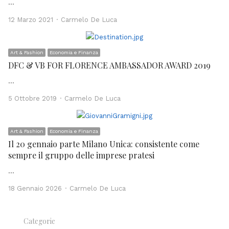
…
Author
12 Marzo 2021
Carmelo De Luca
Art & Fashion
Economia e Finanza
DFC & VB FOR FLORENCE AMBASSADOR AWARD 2019
…
Author
5 Ottobre 2019
Carmelo De Luca
Art & Fashion
Economia e Finanza
Il 20 gennaio parte Milano Unica: consistente come
sempre il gruppo delle imprese pratesi
…
Author
18 Gennaio 2026
Carmelo De Luca
Categorie