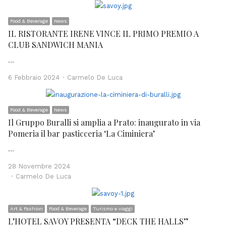
Food & Beverage
News
IL RISTORANTE IRENE VINCE IL PRIMO PREMIO A
CLUB SANDWICH MANIA
…
Author
6 Febbraio 2024
Carmelo De Luca
Food & Beverage
News
Il Gruppo Buralli si amplia a Prato: inaugurato in via
Pomeria il bar pasticceria ‘La Ciminiera’
…
28 Novembre 2024
Author
Carmelo De Luca
Art & Fashion
Food & Beverage
Turismo e viaggi
L’HOTEL SAVOY PRESENTA “DECK THE HALLS”