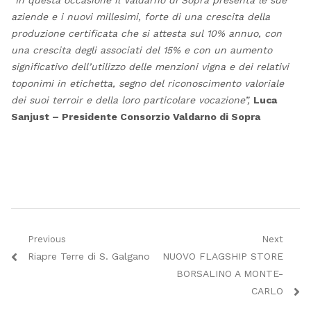
“In questa occasione il Valdarno di Sopra presenta le sue
aziende e i nuovi millesimi, forte di una crescita della
produzione certificata che si attesta sul 10% annuo, con
una crescita degli associati del 15% e con un aumento
significativo dell’utilizzo delle menzioni vigna e dei relativi
toponimi in etichetta, segno del riconoscimento valoriale
dei suoi terroir e della loro particolare vocazione”,
Luca
Sanjust – Presidente Consorzio Valdarno di Sopra
Navigazione
Previous
Next
Previous
Next
Riapre Terre di S. Galgano
NUOVO FLAGSHIP STORE
articoli
post:
post:
BORSALINO A MONTE-
CARLO