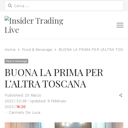
Ricerca
per:
M
Home
Food & Beverage
BUONA LA PRIMA PER L’ALTRA TOSC
Food & Beverage
BUONA LA PRIMA PER
L’ALTRA TOSCANA
Sh
Published:
25 Marzo
thi
2022
22:38
Updated: 9 Febbraio
po
2023
16:20
Author
Carmelo De Luca