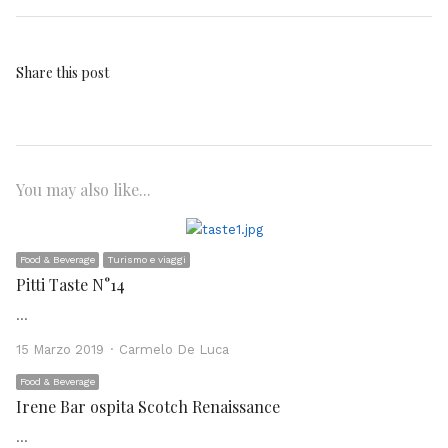
Share this post
You may also like...
Food & Beverage
Turismo e viaggi
Pitti Taste N°14
…
Author
15 Marzo 2019
Carmelo De Luca
Food & Beverage
Irene Bar ospita Scotch Renaissance
…