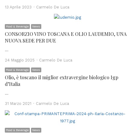
Author
13 Aprile 2023
Carmelo De Luca
Food & Beverage
News
CONSORZIO VINO TOSCANA E OLIO LAUDEMIO, UNA
NUOVA SEDE PER DUE
…
Author
24 Maggio 2025
Carmelo De Luca
Food & Beverage
News
Olio, è toscano il miglior extravergine biologico Igp
d’Italia
…
Author
31 Marzo 2021
Carmelo De Luca
Food & Beverage
News