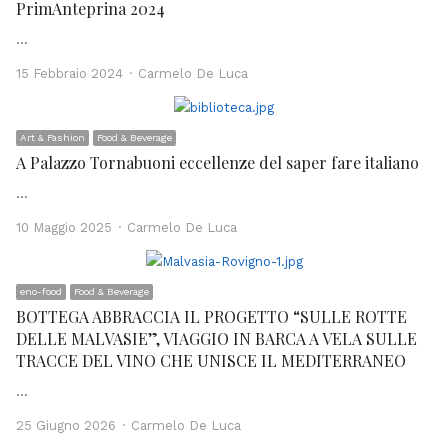
PrimAnteprina 2024
…
Author
15 Febbraio 2024
Carmelo De Luca
Art & Fashion
Food & Beverage
A Palazzo Tornabuoni eccellenze del saper fare italiano
…
Author
10 Maggio 2025
Carmelo De Luca
eno-food
Food & Beverage
BOTTEGA ABBRACCIA IL PROGETTO “SULLE ROTTE
DELLE MALVASIE”, VIAGGIO IN BARCA A VELA SULLE
TRACCE DEL VINO CHE UNISCE IL MEDITERRANEO
…
Author
25 Giugno 2026
Carmelo De Luca