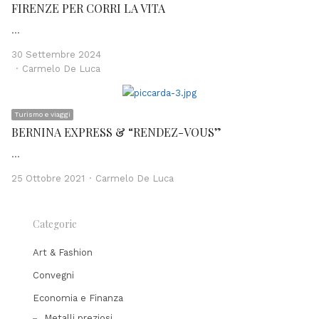
FIRENZE PER CORRI LA VITA
…
30 Settembre 2024
Author
Carmelo De Luca
Turismo e viaggi
BERNINA EXPRESS & “RENDEZ-VOUS”
…
Author
25 Ottobre 2021
Carmelo De Luca
Categorie
Art & Fashion
Convegni
Economia e Finanza
Metalli preziosi