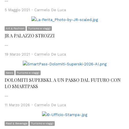
…
Author
5 Maggio 2021
Carmelo De Luca
Art & Fashion
Turismo e viaggi
JR A PALAZZO STROZZI
…
Author
19 Marzo 2021
Carmelo De Luca
News
Turismo e viaggi
DOLOMITI SUPERSKI. A UN PASSO DAL FUTURO CON
LO SMARTPASS
…
Author
11 Marzo 2026
Carmelo De Luca
Food & Beverage
Turismo e viaggi