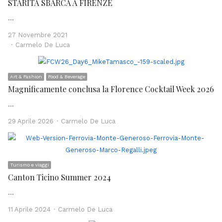
STARITA SBARCA A FIRENZE
…
27 Novembre 2021
Author
Carmelo De Luca
Art & Fashion
Food & Beverage
Magnificamente conclusa la Florence Cocktail Week 2026
…
Author
29 Aprile 2026
Carmelo De Luca
Turismo e viaggi
Canton Ticino Summer 2024
…
Author
11 Aprile 2024
Carmelo De Luca