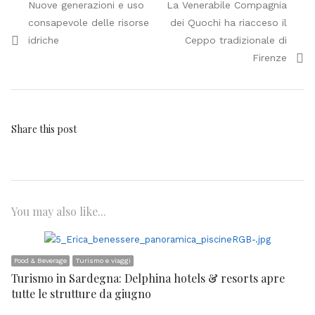
Previous
Next
Nuove generazioni e uso
La Venerabile Compagnia
articoli
post:
post:
consapevole delle risorse
dei Quochi ha riacceso il
idriche
Ceppo tradizionale di
Firenze
Share this post
You may also like...
Food & Beverage
Turismo e viaggi
Turismo in Sardegna: Delphina hotels & resorts apre
tutte le strutture da giugno