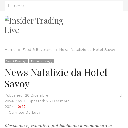
Ricerca
per:
M
Home
Food & Beverage
News Natalizie da Hotel Savoy
Food & Beverage
Turismo e viaggi
News Natalizie da Hotel
Savoy
Sha
Published:
20 Dicembre
thi
2024
15:37
Updated: 25 Dicembre
pos
2024
10:42
Author
Carmelo De Luca
Riceviamo e, volentieri, pubblichiamo il comunicato in