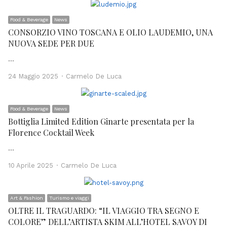
Food & Beverage
News
CONSORZIO VINO TOSCANA E OLIO LAUDEMIO, UNA
NUOVA SEDE PER DUE
…
Author
24 Maggio 2025
Carmelo De Luca
Food & Beverage
News
Bottiglia Limited Edition Ginarte presentata per la
Florence Cocktail Week
…
Author
10 Aprile 2025
Carmelo De Luca
Art & Fashion
Turismo e viaggi
OLTRE IL TRAGUARDO: “IL VIAGGIO TRA SEGNO E
COLORE” DELL’ARTISTA SKIM ALL’HOTEL SAVOY DI