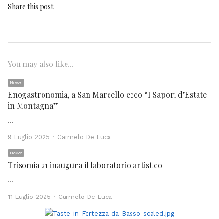
Share this post
You may also like...
News
Enogastronomia, a San Marcello ecco “I Sapori d’Estate
in Montagna”
…
Author
9 Luglio 2025
Carmelo De Luca
News
Trisomia 21 inaugura il laboratorio artistico
…
Author
11 Luglio 2025
Carmelo De Luca