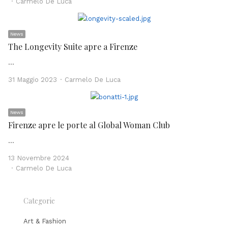
Author
Carmelo De Luca
News
The Longevity Suite apre a Firenze
…
Author
31 Maggio 2023
Carmelo De Luca
News
Firenze apre le porte al Global Woman Club
…
13 Novembre 2024
Author
Carmelo De Luca
Categorie
Art & Fashion