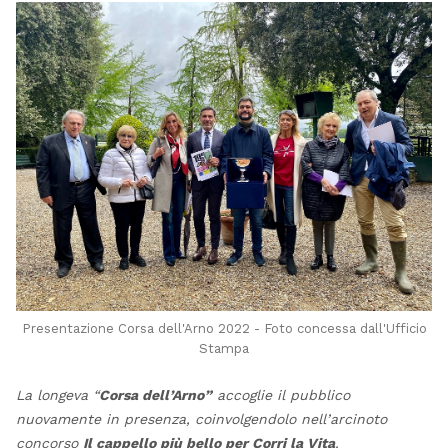
Presentazione Corsa dell'Arno 2022 - Foto concessa dall'Ufficio
Stampa
La longeva “
Corsa dell’Arno”
accoglie il pubblico
nuovamente in presenza, coinvolgendolo nell’arcinoto
concorso
Il cappello più bello per Corri la Vita
.