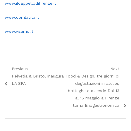
www.ilcappellodifirenze.it
www.corrilavita.it
www.visarno.it
Navigazione
Previous
Next
Previous
Next
Helvetia & Bristol inaugura
Food & Design, tre giorni di
articoli
post:
post:
LA SPA
degustazioni in atelier,
botteghe e aziende Dal 13
al 15 maggio a Firenze
torna Enogastronomica