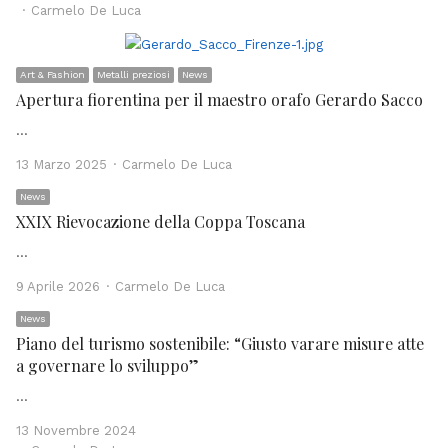
Author
Carmelo De Luca
Art & Fashion
Metalli preziosi
News
Apertura fiorentina per il maestro orafo Gerardo Sacco
…
Author
13 Marzo 2025
Carmelo De Luca
News
XXIX Rievocazione della Coppa Toscana
…
Author
9 Aprile 2026
Carmelo De Luca
News
Piano del turismo sostenibile: “Giusto varare misure atte
a governare lo sviluppo”
…
13 Novembre 2024