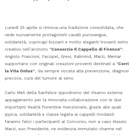
Lunedì 25 aprile si rinnova una tradizione consolidata, che
vede nuovamente protagonisti cavalli purosangue,
solidarietà, copricapi bizzarri e molto eleganti trovanti estro
creativo nell’arcinoto “
Consorzio Il Cappello di Firenze”
:
Angiolo Frascioni, Facopel, Grevi, Italimind, Marzi, Memar
supportano con originali creazioni proventi destinati a “
Corri
la Vita Onlus”
, da sempre vocata alla prevenzione, diagnosi
precoce, cura del tumore al seno.
Carlo Meli della Sanfelice-Ippodromo del Visarno esterna
appagamento per la rinnovata collaborazione con le due
importanti Realtà fiorentine menzionate, grazie alle quali
ippica, solidarietà e classe legata ai cappelli modaioli
faranno felici i partecipanti al Concorso, non a caso Alessio
Marzi, suo Presidente, ne evidenzia immutato charme nel