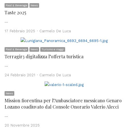
Food & Beverage
News
Taste 2025
…
Author
17 Febbraio 2025
Carmelo De Luca
Food & Beverage
News
Turismo e viaggi
Terragir3 digitalizza l’offerta turistica
…
Author
24 Febbraio 2021
Carmelo De Luca
News
Mission fiorentina per l’Ambasciatore messicano Genaro
Lozano coadiuvato dal Console Onorario Valerio Alecci
…
20 Novembre 2025