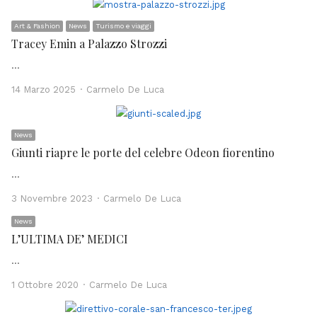
Art & Fashion
News
Turismo e viaggi
Tracey Emin a Palazzo Strozzi
…
Author
14 Marzo 2025
Carmelo De Luca
News
Giunti riapre le porte del celebre Odeon fiorentino
…
Author
3 Novembre 2023
Carmelo De Luca
News
L’ULTIMA DE’ MEDICI
…
Author
1 Ottobre 2020
Carmelo De Luca