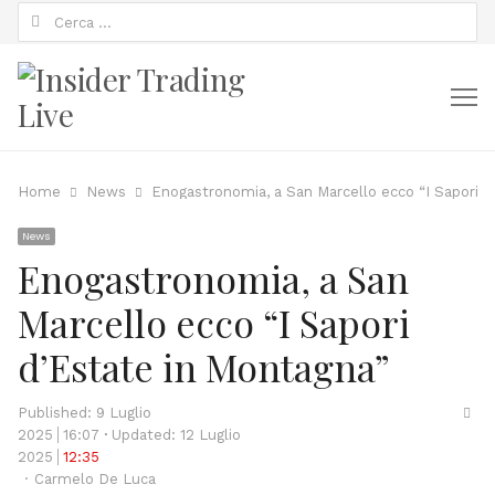
Ricerca
per:
M
Home
News
Enogastronomia, a San Marcello ecco “I Sapori d
News
Enogastronomia, a San
Marcello ecco “I Sapori
d’Estate in Montagna”
Sha
Published:
9 Luglio
thi
2025
16:07
Updated: 12 Luglio
pos
2025
12:35
Author
Carmelo De Luca