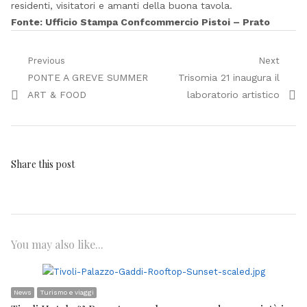
residenti, visitatori e amanti della buona tavola.
Fonte: Ufficio Stampa Confcommercio Pistoi – Prato
Navigazione
Previous
Next
Previous
Next
PONTE A GREVE SUMMER
Trisomia 21 inaugura il
articoli
post:
post:
ART & FOOD
laboratorio artistico
Share this post
You may also like...
News
Turismo e viaggi