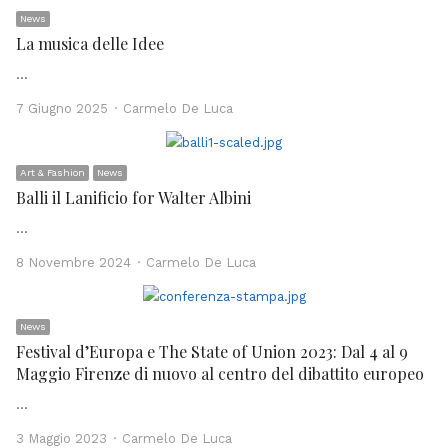
News
La musica delle Idee
…
Author
7 Giugno 2025
Carmelo De Luca
Art & Fashion
News
Balli il Lanificio for Walter Albini
…
Author
8 Novembre 2024
Carmelo De Luca
News
Festival d’Europa e The State of Union 2023: Dal 4 al 9
Maggio Firenze di nuovo al centro del dibattito europeo
…
Author
3 Maggio 2023
Carmelo De Luca