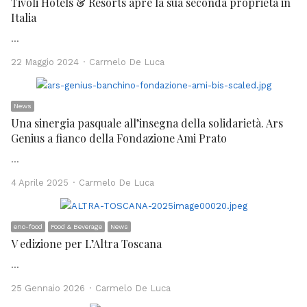
Tivoli Hotels & Resorts apre la sua seconda proprietà in
Italia
…
Author
22 Maggio 2024
Carmelo De Luca
News
Una sinergia pasquale all’insegna della solidarietà. Ars
Genius a fianco della Fondazione Ami Prato
…
Author
4 Aprile 2025
Carmelo De Luca
eno-food
Food & Beverage
News
V edizione per L’Altra Toscana
…
Author
25 Gennaio 2026
Carmelo De Luca