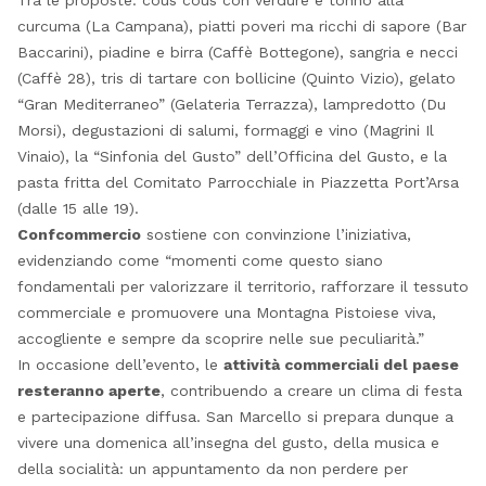
Tra le proposte: cous cous con verdure e tonno alla
curcuma (La Campana), piatti poveri ma ricchi di sapore (Bar
Baccarini), piadine e birra (Caffè Bottegone), sangria e necci
(Caffè 28), tris di tartare con bollicine (Quinto Vizio), gelato
“Gran Mediterraneo” (Gelateria Terrazza), lampredotto (Du
Morsi), degustazioni di salumi, formaggi e vino (Magrini Il
Vinaio), la “Sinfonia del Gusto” dell’Officina del Gusto, e la
pasta fritta del Comitato Parrocchiale in Piazzetta Port’Arsa
(dalle 15 alle 19).
Confcommercio
sostiene con convinzione l’iniziativa,
evidenziando come “momenti come questo siano
fondamentali per valorizzare il territorio, rafforzare il tessuto
commerciale e promuovere una Montagna Pistoiese viva,
accogliente e sempre da scoprire nelle sue peculiarità.”
In occasione dell’evento, le
attività commerciali del paese
resteranno aperte
, contribuendo a creare un clima di festa
e partecipazione diffusa. San Marcello si prepara dunque a
vivere una domenica all’insegna del gusto, della musica e
della socialità: un appuntamento da non perdere per