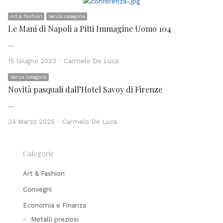
Art & Fashion
Senza categoria
Le Mani di Napoli a Pitti Immagine Uomo 104
…
Author
15 Giugno 2023
Carmelo De Luca
Senza categoria
Novità pasquali dall’Hotel Savoy di Firenze
…
Author
24 Marzo 2025
Carmelo De Luca
Categorie
Art & Fashion
Convegni
Economia e Finanza
Metalli preziosi