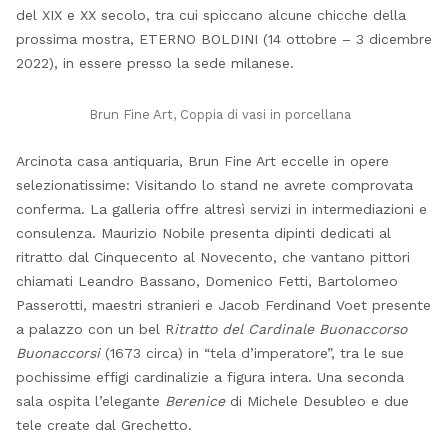
del XIX e XX secolo, tra cui spiccano alcune chicche della
prossima mostra, ETERNO BOLDINI (14 ottobre – 3 dicembre
2022), in essere presso la sede milanese.
Brun Fine Art, Coppia di vasi in porcellana
Arcinota casa antiquaria, Brun Fine Art eccelle in opere
selezionatissime: Visitando lo stand ne avrete comprovata
conferma. La galleria offre altresì servizi in intermediazioni e
consulenza. Maurizio Nobile presenta dipinti dedicati al
ritratto dal Cinquecento al Novecento, che vantano pittori
chiamati Leandro Bassano, Domenico Fetti, Bartolomeo
Passerotti, maestri stranieri e Jacob Ferdinand Voet presente
a palazzo con un bel R
itratto del Cardinale Buonaccorso
Buonaccorsi
(1673 circa) in “tela d’imperatore”, tra le sue
pochissime effigi cardinalizie a figura intera. Una seconda
sala ospita l’elegante
Berenice
di Michele Desubleo e due
tele create dal Grechetto.