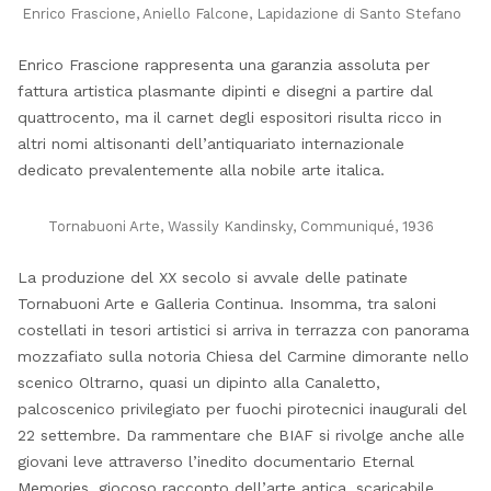
Enrico Frascione, Aniello Falcone, Lapidazione di Santo Stefano
Enrico Frascione rappresenta una garanzia assoluta per
fattura artistica plasmante dipinti e disegni a partire dal
quattrocento, ma il carnet degli espositori risulta ricco in
altri nomi altisonanti dell’antiquariato internazionale
dedicato prevalentemente alla nobile arte italica.
Tornabuoni Arte, Wassily Kandinsky, Communiqué, 1936
La produzione del XX secolo si avvale delle patinate
Tornabuoni Arte e Galleria Continua. Insomma, tra saloni
costellati in tesori artistici si arriva in terrazza con panorama
mozzafiato sulla notoria Chiesa del Carmine dimorante nello
scenico Oltrarno, quasi un dipinto alla Canaletto,
palcoscenico privilegiato per fuochi pirotecnici inaugurali del
22 settembre. Da rammentare che BIAF si rivolge anche alle
giovani leve attraverso l’inedito documentario Eternal
Memories, giocoso racconto dell’arte antica, scaricabile