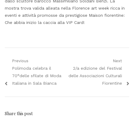
dallo scultore barocco Massimiliano Soldani Benzi. La
mostra trova valida alleata nella Florence art week ricca in
eventi e attività promosse da prestigiose Maison fiorentine:
Che abbia inizio la caccia alla VIP Card!
Navigazione
Previous
Next
Previous
Next
Polimoda celebra il
2/a edizione del Festival
articoli
post:
post:
70°delle sfilate di Moda
delle Associazioni Culturali
Italiana in Sala Bianca
Fiorentine
Share this post