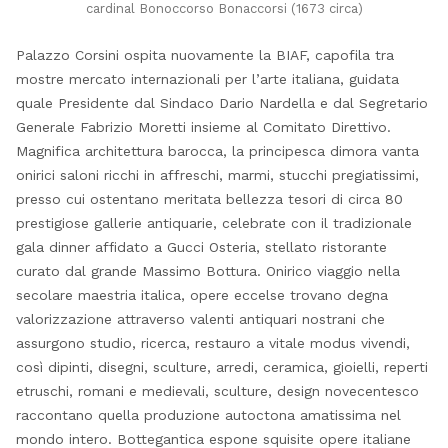
cardinal Bonoccorso Bonaccorsi (1673 circa)
Palazzo Corsini ospita nuovamente la BIAF, capofila tra
mostre mercato internazionali per l’arte italiana, guidata
quale Presidente dal Sindaco Dario Nardella e dal Segretario
Generale Fabrizio Moretti insieme al Comitato Direttivo.
Magnifica architettura barocca, la principesca dimora vanta
onirici saloni ricchi in affreschi, marmi, stucchi pregiatissimi,
presso cui ostentano meritata bellezza tesori di circa 80
prestigiose gallerie antiquarie, celebrate con il tradizionale
gala dinner affidato a Gucci Osteria, stellato ristorante
curato dal grande Massimo Bottura. Onirico viaggio nella
secolare maestria italica, opere eccelse trovano degna
valorizzazione attraverso valenti antiquari nostrani che
assurgono studio, ricerca, restauro a vitale modus vivendi,
così dipinti, disegni, sculture, arredi, ceramica, gioielli, reperti
etruschi, romani e medievali, sculture, design novecentesco
raccontano quella produzione autoctona amatissima nel
mondo intero. Bottegantica espone squisite opere italiane