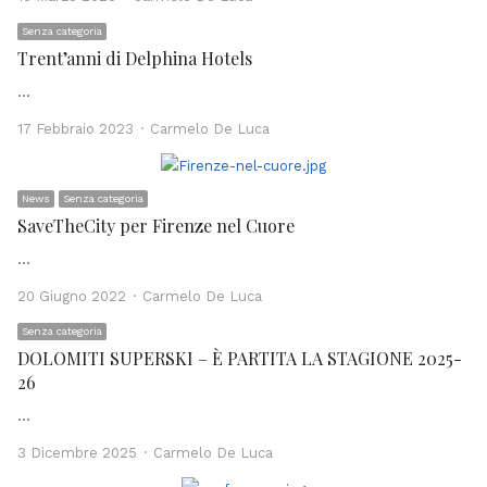
Senza categoria
Trent’anni di Delphina Hotels
…
Author
17 Febbraio 2023
Carmelo De Luca
News
Senza categoria
SaveTheCity per Firenze nel Cuore
…
Author
20 Giugno 2022
Carmelo De Luca
Senza categoria
DOLOMITI SUPERSKI – È PARTITA LA STAGIONE 2025-
26
…
Author
3 Dicembre 2025
Carmelo De Luca