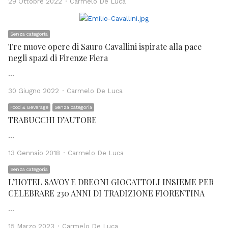
Author
29 Ottobre 2022
Carmelo De Luca
Senza categoria
Tre nuove opere di Sauro Cavallini ispirate alla pace
negli spazi di Firenze Fiera
…
Author
30 Giugno 2022
Carmelo De Luca
Food & Beverage
Senza categoria
TRABUCCHI D’AUTORE
…
Author
13 Gennaio 2018
Carmelo De Luca
Senza categoria
L’HOTEL SAVOY E DREONI GIOCATTOLI INSIEME PER
CELEBRARE 230 ANNI DI TRADIZIONE FIORENTINA
…
Author
15 Marzo 2023
Carmelo De Luca