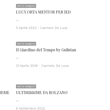
Senza categoria
LUCY ORTA MENTOR PER IED
…
Author
5 Aprile 2023
Carmelo De Luca
Senza categoria
Il Giardino del Tempo by Gulistan
…
Author
21 Aprile 2026
Carmelo De Luca
Senza categoria
SIEME
ULTIMISSIME DA BOLZANO
…
6 Settembre 2022