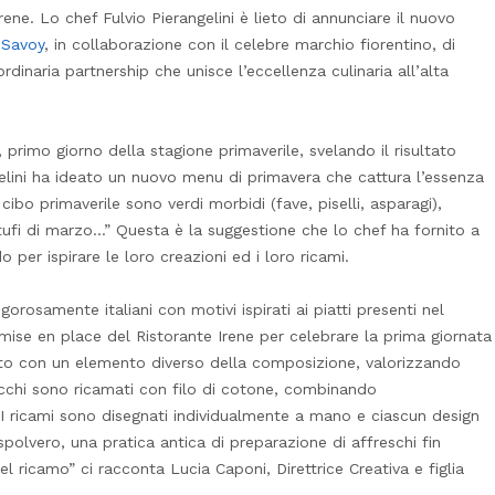
rene. Lo chef Fulvio Pierangelini è lieto di annunciare il nuovo
 Savoy
, in collaborazione con il celebre marchio fiorentino, di
ordinaria partnership che unisce l’eccellenza culinaria all’alta
, primo giorno della stagione primaverile, svelando il risultato
gelini ha ideato un nuovo menu di primavera che cattura l’essenza
 cibo primaverile sono verdi morbidi (fave, piselli, asparagi),
artufi di marzo…” Questa è la suggestione che lo chef ha fornito a
o per ispirare le loro creazioni ed i loro ricami.
rigorosamente italiani con motivi ispirati ai piatti presenti nel
ise en place del Ristorante Irene per celebrare la prima giornata
ato con un elemento diverso della composizione, valorizzando
arecchi sono ricamati con filo di cotone, combinando
 “I ricami sono disegnati individualmente a mano e ciascun design
spolvero, una pratica antica di preparazione di affreschi fin
el ricamo” ci racconta Lucia Caponi, Direttrice Creativa e figlia