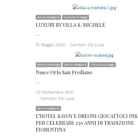
Senza categoria
Turismo e viaggi
LUXURY BY VILLA S. MICHELE
…
Author
15 Maggio 2020
Carmelo De Luca
Food & Beverage
Senza categoria
Turismo e viaggi
Nasce Orto San Frediano
…
23 Settembre 2021
Author
Carmelo De Luca
Senza categoria
L’HOTEL SAVOY E DREONI GIOCATTOLI IN
PER CELEBRARE 230 ANNI DI TRADIZIONE
FIORENTINA