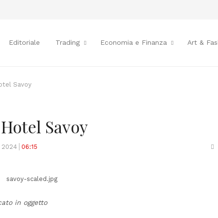
Editoriale
Trading
Economia e Finanza
Art & Fas
Hotel Savoy
’Hotel Savoy
S
e 2024
06:15
t
p
cato in oggetto