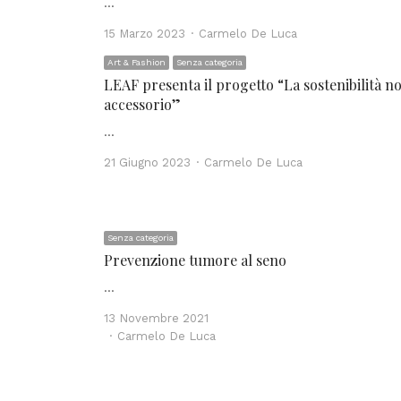
…
Author
15 Marzo 2023
Carmelo De Luca
Art & Fashion
Senza categoria
LEAF presenta il progetto “La sostenibilità n
accessorio”
…
Author
21 Giugno 2023
Carmelo De Luca
Senza categoria
Prevenzione tumore al seno
…
13 Novembre 2021
Author
Carmelo De Luca