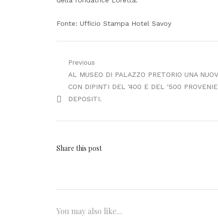
della fondatrice Loretta.
Fonte: Ufficio Stampa Hotel Savoy
Navigazione
Previous
Previous
AL MUSEO DI PALAZZO PRETORIO UNA NUOV
articoli
post:
CON DIPINTI DEL ‘400 E DEL ‘500 PROVENIE
DEPOSITI.
Share this post
You may also like...