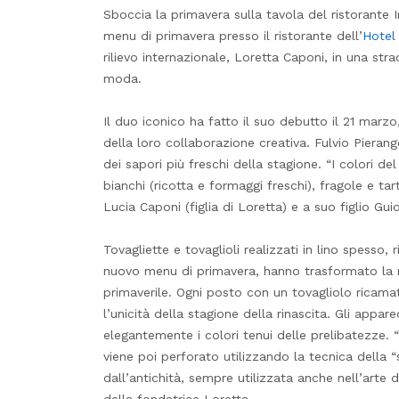
Sboccia la primavera sulla tavola del ristorante I
menu di primavera presso il ristorante dell’
Hotel
rilievo internazionale, Loretta Caponi, in una stra
moda.
Il duo iconico ha fatto il suo debutto il 21 marzo
della loro collaborazione creativa. Fulvio Pieran
dei sapori più freschi della stagione. “I colori del
bianchi (ricotta e formaggi freschi), fragole e t
Lucia Caponi (figlia di Loretta) e a suo figlio Guid
Tovagliette e tovaglioli realizzati in lino spesso, 
nuovo menu di primavera, hanno trasformato la m
primaverile. Ogni posto con un tovagliolo ricam
l’unicità della stagione della rinascita. Gli app
elegantemente i colori tenui delle prelibatezze.
viene poi perforato utilizzando la tecnica della “
dall’antichità, sempre utilizzata anche nell’arte d