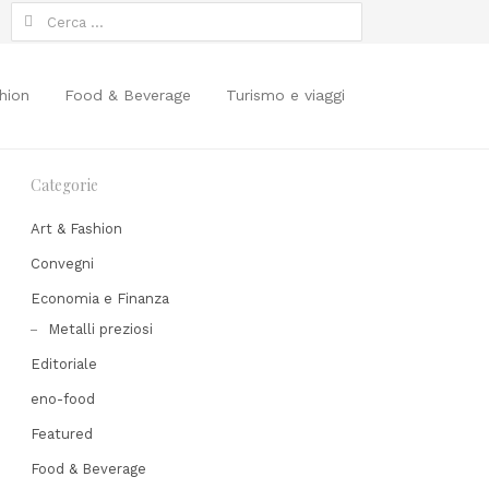
Ricerca
per:
hion
Food & Beverage
Turismo e viaggi
Categorie
Art & Fashion
Convegni
Economia e Finanza
hare
Metalli preziosi
his
Editoriale
ost
eno-food
Featured
Food & Beverage