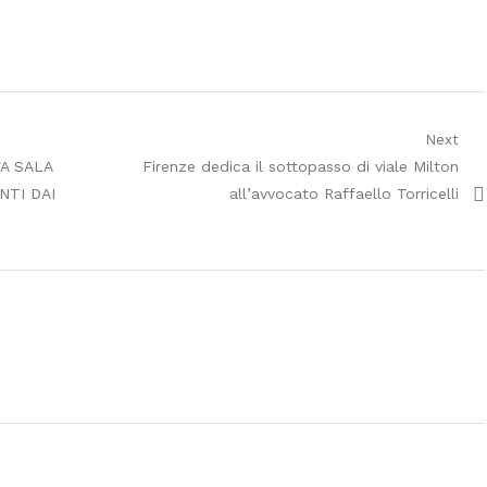
Next
Next
A SALA
Firenze dedica il sottopasso di viale Milton
post:
NTI DAI
all’avvocato Raffaello Torricelli