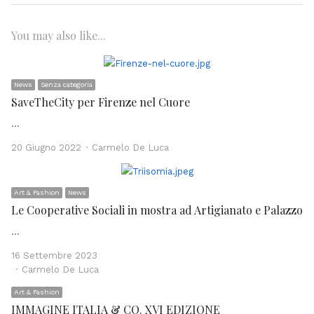
You may also like...
News
Senza categoria
SaveTheCity per Firenze nel Cuore
…
Author
20 Giugno 2022
Carmelo De Luca
Art & Fashion
News
Le Cooperative Sociali in mostra ad Artigianato e Palazzo
…
16 Settembre 2023
Author
Carmelo De Luca
Art & Fashion
IMMAGINE ITALIA & CO. XVI EDIZIONE