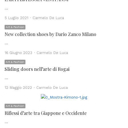
…
Author
5 Luglio 2021
Carmelo De Luca
Art & Fashion
New collection shoes by Dario Zanco Milano
…
Author
16 Giugno 2023
Carmelo De Luca
Art & Fashion
Sliding doors nell’arte di Rogai
…
Author
12 Maggio 2022
Carmelo De Luca
Art & Fashion
Riflessi d’arte tra Giappone e Occidente
…