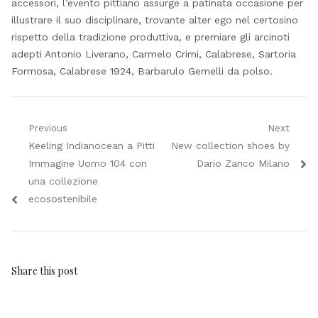
accessori, l’evento pittiano assurge a patinata occasione per
illustrare il suo disciplinare, trovante alter ego nel certosino
rispetto della tradizione produttiva, e premiare gli arcinoti
adepti Antonio Liverano, Carmelo Crimi, Calabrese, Sartoria
Formosa, Calabrese 1924, Barbarulo Gemelli da polso.
Navigazione
Previous
Next
Previous
Next
Keeling Indianocean a Pitti
New collection shoes by
articoli
post:
post:
Immagine Uomo 104 con
Dario Zanco Milano
una collezione
ecosostenibile
Share this post