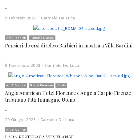
…
Author
9 Febbraio 2023
Carmelo De Luca
Art & Fashion
Turismo e viaggi
Pensieri diversi di Olivo Barbieri in mostra a Villa Bardini
…
Author
6 Novembre 2023
Carmelo De Luca
Art & Fashion
Food & Beverage
Hotels
Anglo American Hotel Florence e Angela Carpio Firenze
tributano Pitti Immagine Uomo
…
Author
20 Giugno 2026
Carmelo De Luca
Art & Fashion
LABA FESTEGGIA VENTI ANNI