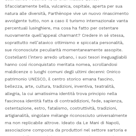
Sfacciatamente bella, vulcanica, ospitale, aperta per sua
natura alle diversità, Parthènope vive un nuovo rinascimento
avvolgente tutto, non a caso il turismo internazionale vanta
percentuali lusinghiere, ma cosa ha fatto per ostentare
nuovamente quell’appeal charmant? Credere in sé stessa,
soprattutto nell’atavico ottimismo e spiccata personalità,
sue riconosciute peculiarità momentaneamente assopite.
Costellanti l’intero arredo urbano, i suoi tesori ineguagliabili
hanno così riconquistato meritata nomea, scrollandosi
maldicenze o luoghi comuni degli ultimi decenni: Onirico
patrimonio UNESCO, il centro storico emana fascino,
bellezza, arte, cultura, tradizioni, inventiva, teatralità,
allegria, la cui amatissima identità trova principio nella
fascinosa identità fatta di contraddizioni, fede, sapienza,
ostentazione, estro, fatalismo, costruttività, tradizioni,
artigianalità, singolare mélange riconosciuto universalmente
ma non replicabile altrove. Ideato da Le Mani di Napoli,
associazione composta da produttori nel settore sartoria e