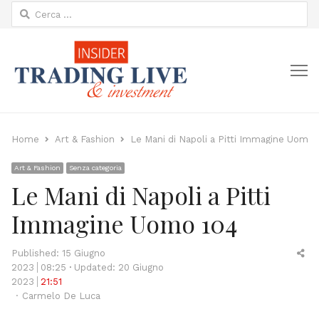
Ricerca
per:
M
Home
Art & Fashion
Le Mani di Napoli a Pitti Immagine Uomo 
Art & Fashion
Senza categoria
Le Mani di Napoli a Pitti
Immagine Uomo 104
Sh
Published:
15 Giugno
thi
2023
08:25
Updated: 20 Giugno
po
2023
21:51
Author
Carmelo De Luca