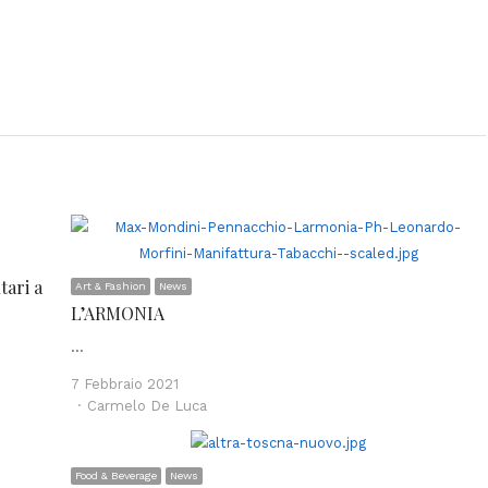
tari a
Art & Fashion
News
L’ARMONIA
…
7 Febbraio 2021
Author
Carmelo De Luca
Food & Beverage
News