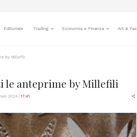
Editoriale
Trading
Economia e Finanza
Art & Fas
e by Millefili
i le anteprime by Millefili
raio 2024
17:41
t