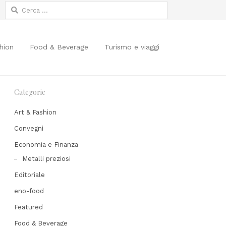
Ricerca
per:
hion
Food & Beverage
Turismo e viaggi
Categorie
Art & Fashion
Convegni
Economia e Finanza
Share
Metalli preziosi
his
Editoriale
post
eno-food
Featured
Food & Beverage