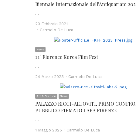
Biennale Internazionale dell’Antiquariato 202
…
20 Febbraio 2021
Author
Carmelo De Luca
News
21° Florence Korea Film Fest
…
Author
24 Marzo 2023
Carmelo De Luca
Art & Fashion
News
PALAZZO RICCI-ALTOVITI, PRIMO CONFR
PUBBLICO FIRMATO LABA FIRENZE
…
Author
1 Maggio 2025
Carmelo De Luca