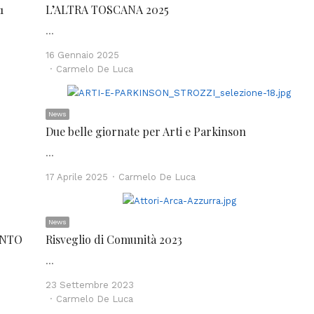
1
L’ALTRA TOSCANA 2025
…
16 Gennaio 2025
Author
Carmelo De Luca
News
Due belle giornate per Arti e Parkinson
…
Author
17 Aprile 2025
Carmelo De Luca
News
ONTO
Risveglio di Comunità 2023
…
23 Settembre 2023
Author
Carmelo De Luca