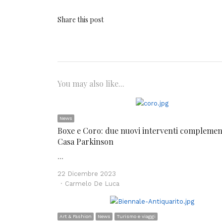
Share this post
You may also like...
News
Boxe e Coro: due nuovi interventi complemen
Casa Parkinson
…
22 Dicembre 2023
Author
Carmelo De Luca
Art & Fashion
News
Turismo e viaggi