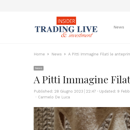
News
Home
News
A Pitti Immagine Filati le anteprim
News
A Pitti Immagine Filat
Published:
28 Giugno 2023
22:47
Updated: 9 Febb
Author
Carmelo De Luca