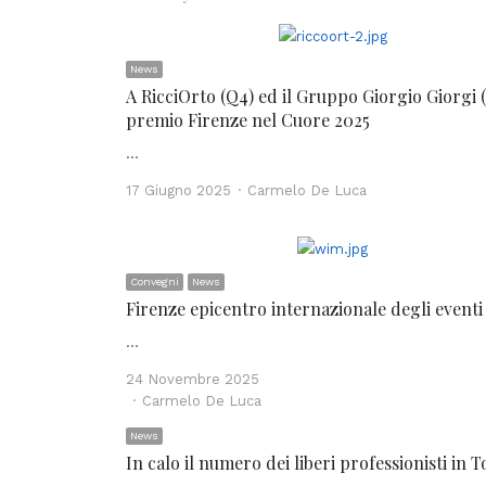
News
A RicciOrto (Q4) ed il Gruppo Giorgio Giorgi (
premio Firenze nel Cuore 2025
…
Author
17 Giugno 2025
Carmelo De Luca
Convegni
News
Firenze epicentro internazionale degli eventi 
…
24 Novembre 2025
Author
Carmelo De Luca
News
In calo il numero dei liberi professionisti in 