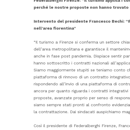
Federalberghi Firenze: “Il turismo applica i con
perché le nostre proposte non hanno trovato i
Intervento del presidente Francesco Bechi: “I
nell’area fiorentina”
“Il turismo a Firenze si conferma un settore chiav
dell’area metropolitana e garantisce il mantenime
anche in fase post pandemia. Dispiace sentir parl
hanno sottoscritto i contratti nazionali all’appli
Siamo maggiormente stupiti se teniamo conto ch
piattaforma di rinnovo di un contratto integrativ
rispondendo all’invio di una piattaforma di cont
ancora per quanto riguarda i contratti integrativi 
proposte, avanzate proprio per senso di respons
siamo sempre stati pronti al confronto evidenzian
la contrattazione. Dai sindacati auspichiamo mag
Così il presidente di Federalberghi Firenze, Fran