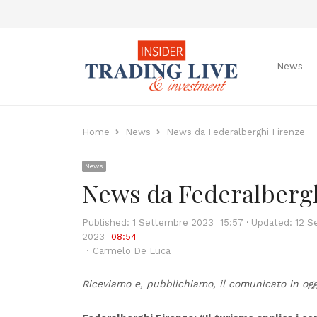
News
Home
News
News da Federalberghi Firenze
News
News da Federalbergh
Published:
1 Settembre 2023
15:57
Updated: 12 S
2023
08:54
Author
Carmelo De Luca
Riceviamo e, pubblichiamo, il comunicato in ogg