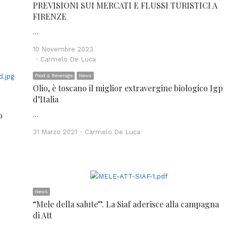
PREVISIONI SUI MERCATI E FLUSSI TURISTICI A
FIRENZE
…
10 Novembre 2023
Author
Carmelo De Luca
Food & Beverage
News
Olio, è toscano il miglior extravergine biologico Igp
d’Italia
o
…
Author
31 Marzo 2021
Carmelo De Luca
News
“Mele della salute”. La Siaf aderisce alla campagna
di Att