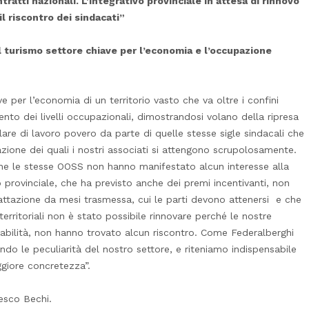
tratti nazionali. L’integrativo provinciale in attesa di rinnovo
l riscontro dei sindacati”
l turismo settore chiave per l’economia e l’occupazione
e per l’economia di un territorio vasto che va oltre i confini
nto dei livelli occupazionali, dimostrandosi volano della ripresa
are di lavoro povero da parte di quelle stesse sigle sindacali che
cazione dei quali i nostri associati si attengono scrupolosamente.
e le stesse OOSS non hanno manifestato alcun interesse alla
o provinciale, che ha previsto anche dei premi incentivanti, non
rattazione da mesi trasmessa, cui le parti devono attenersi e che
territoriali non è stato possibile rinnovare perché le nostre
abilità, non hanno trovato alcun riscontro. Come Federalberghi
do le peculiarità del nostro settore, e riteniamo indispensabile
giore concretezza”.
cesco Bechi.