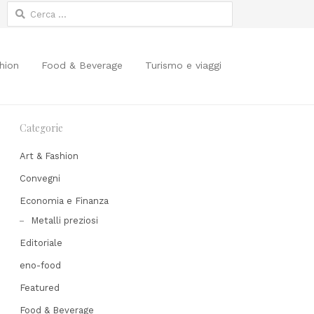
Ricerca
per:
hion
Food & Beverage
Turismo e viaggi
Categorie
Art & Fashion
Convegni
Economia e Finanza
Share
Metalli preziosi
his
Editoriale
post
eno-food
Featured
Food & Beverage