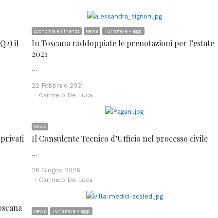
Economia e Finanza
News
Turismo e viaggi
Q2) il
In Toscana raddoppiate le prenotazioni per l’estate
2021
…
22 Febbraio 2021
Author
Carmelo De Luca
News
privati
Il Consulente Tecnico d’Ufficio nel processo civile
…
26 Giugno 2026
Author
Carmelo De Luca
Toscana
News
Turismo e viaggi