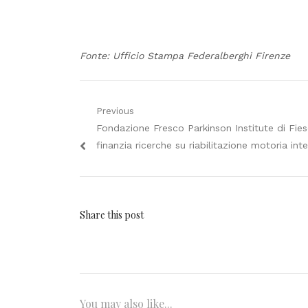
Fonte: Ufficio Stampa Federalberghi Firenze
Navigazione
Previous
Previous
Fondazione Fresco Parkinson Institute di Fies
articoli
post:
finanzia ricerche su riabilitazione motoria int
Share this post
You may also like...