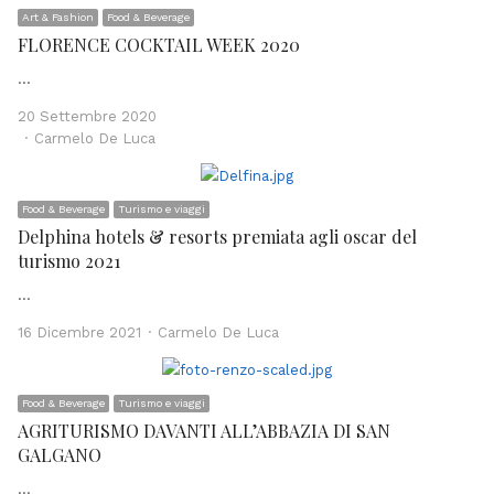
Art & Fashion
Food & Beverage
FLORENCE COCKTAIL WEEK 2020
…
20 Settembre 2020
Author
Carmelo De Luca
Food & Beverage
Turismo e viaggi
Delphina hotels & resorts premiata agli oscar del
turismo 2021
…
Author
16 Dicembre 2021
Carmelo De Luca
Food & Beverage
Turismo e viaggi
AGRITURISMO DAVANTI ALL’ABBAZIA DI SAN
GALGANO
…