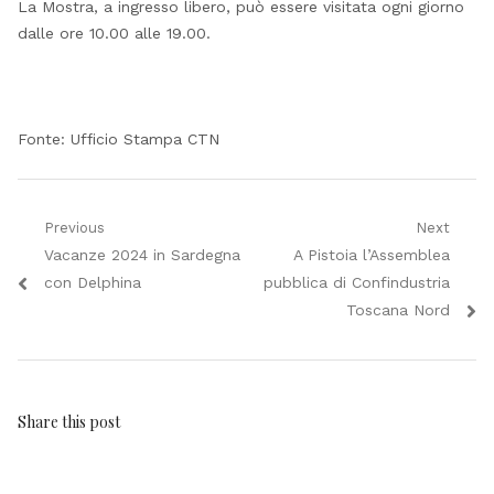
La Mostra, a ingresso libero, può essere visitata ogni giorno
dalle ore 10.00 alle 19.00.
Fonte: Ufficio Stampa CTN
Navigazione
Previous
Next
Previous
Next
Vacanze 2024 in Sardegna
A Pistoia l’Assemblea
articoli
post:
post:
con Delphina
pubblica di Confindustria
Toscana Nord
Share this post