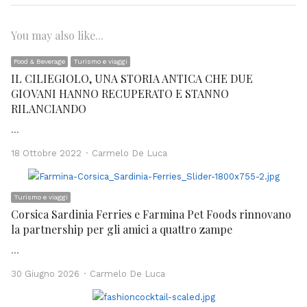
You may also like...
Food & Beverage
Turismo e viaggi
IL CILIEGIOLO, UNA STORIA ANTICA CHE DUE
GIOVANI HANNO RECUPERATO E STANNO
RILANCIANDO
…
Author
18 Ottobre 2022
Carmelo De Luca
Turismo e viaggi
Corsica Sardinia Ferries e Farmina Pet Foods rinnovano
la partnership per gli amici a quattro zampe
…
Author
30 Giugno 2026
Carmelo De Luca