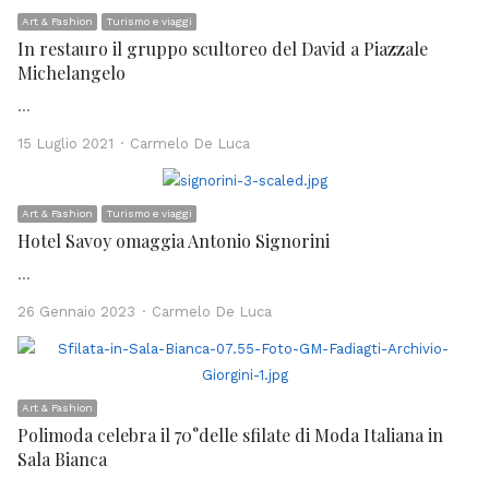
Art & Fashion
Turismo e viaggi
In restauro il gruppo scultoreo del David a Piazzale
Michelangelo
…
Author
15 Luglio 2021
Carmelo De Luca
Art & Fashion
Turismo e viaggi
Hotel Savoy omaggia Antonio Signorini
…
Author
26 Gennaio 2023
Carmelo De Luca
Art & Fashion
Polimoda celebra il 70°delle sfilate di Moda Italiana in
Sala Bianca