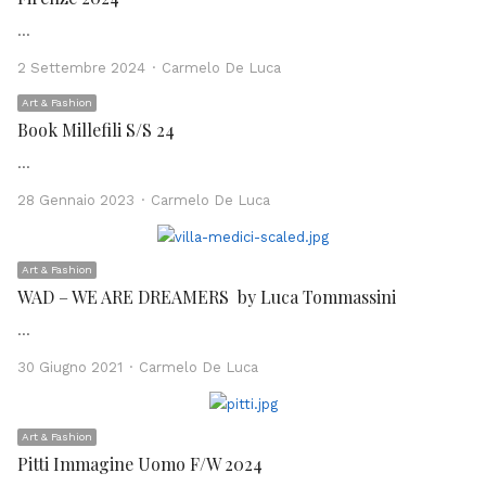
…
Author
2 Settembre 2024
Carmelo De Luca
Art & Fashion
Book Millefili S/S 24
…
Author
28 Gennaio 2023
Carmelo De Luca
Art & Fashion
WAD – WE ARE DREAMERS by Luca Tommassini
…
Author
30 Giugno 2021
Carmelo De Luca
Art & Fashion
Pitti Immagine Uomo F/W 2024