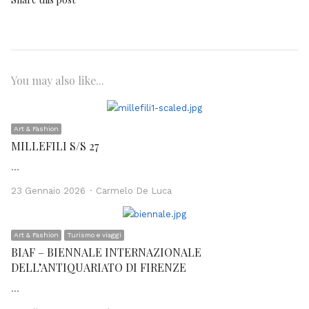
You may also like...
Art & Fashion
MILLEFILI S/S 27
…
Author
23 Gennaio 2026
Carmelo De Luca
Art & Fashion
Turismo e viaggi
BIAF – BIENNALE INTERNAZIONALE
DELL’ANTIQUARIATO DI FIRENZE
…