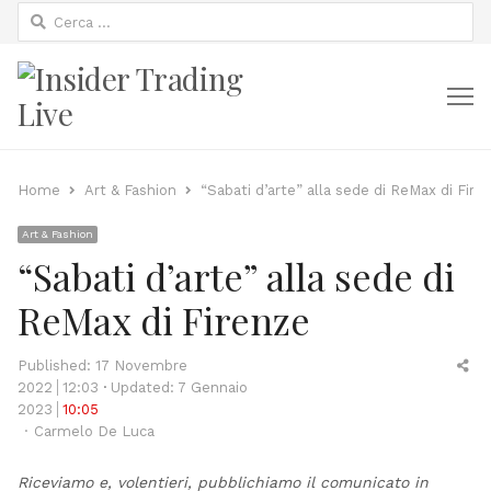
Ricerca
per:
M
Home
Art & Fashion
“Sabati d’arte” alla sede di ReMax di Fire
Art & Fashion
“Sabati d’arte” alla sede di
ReMax di Firenze
Sh
Published:
17 Novembre
thi
2022
12:03
Updated: 7 Gennaio
po
2023
10:05
Author
Carmelo De Luca
Riceviamo e, volentieri, pubblichiamo il comunicato in