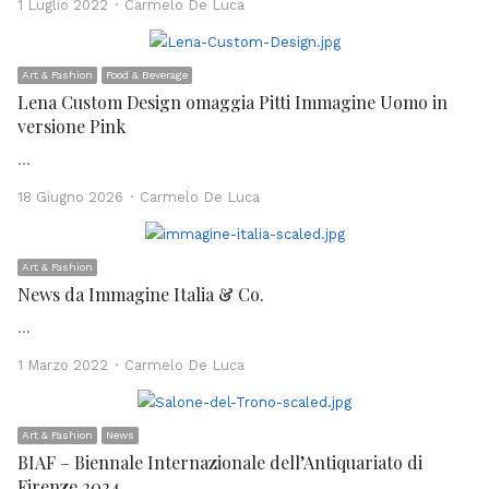
Author
1 Luglio 2022
Carmelo De Luca
Art & Fashion
Food & Beverage
Lena Custom Design omaggia Pitti Immagine Uomo in
versione Pink
…
Author
18 Giugno 2026
Carmelo De Luca
Art & Fashion
News da Immagine Italia & Co.
…
Author
1 Marzo 2022
Carmelo De Luca
Art & Fashion
News
BIAF – Biennale Internazionale dell’Antiquariato di
Firenze 2024