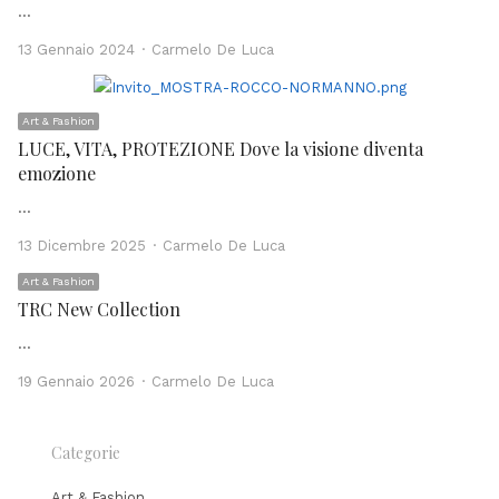
…
Author
13 Gennaio 2024
Carmelo De Luca
Art & Fashion
LUCE, VITA, PROTEZIONE Dove la visione diventa
emozione
…
Author
13 Dicembre 2025
Carmelo De Luca
Art & Fashion
TRC New Collection
…
Author
19 Gennaio 2026
Carmelo De Luca
Categorie
Art & Fashion