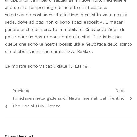
un’opportunità in più di raggiungere nuovi fruitori ed essere
allo stesso tempo luogo di incontro e riflessione,
valorizzando così anche il quartiere in cui si trova la nostra
sede, dove ad oggi non ci sono spazi espositivi. E magari
parlare anche di mercato immobiliare. Ci piaceva l’idea di
poter dare un nostro contributo alla vitalità artistica per
quelle che sono le nostre possibilità e nell’ottica dello spirito
di collaborazione che caratterizza ReMax”.
Le mostre sono visitabili dalle 15 alle 19.
Navigazione
Previous
Next
Previous
Next
Timidissen nella galleria di
News invernali dal Trentino
articoli
post:
post:
The Social Hub Firenze
Share this post