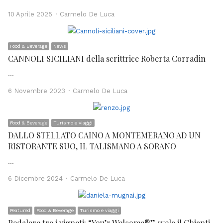
Author
10 Aprile 2025
Carmelo De Luca
Food & Beverage
News
CANNOLI SICILIANI della scrittrice Roberta Corradin
…
Author
6 Novembre 2023
Carmelo De Luca
Food & Beverage
Turismo e viaggi
DALLO STELLATO CAINO A MONTEMERANO AD UN
RISTORANTE SUO, IL TALISMANO A SORANO
…
Author
6 Dicembre 2024
Carmelo De Luca
Featured
Food & Beverage
Turismo e viaggi
Pedalare tra i vigneti: “You’r Welcome®” svela il Chianti