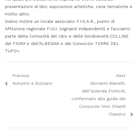
presentazioni di libri, esposizioni artistiche, cene tematiche e
molto altro.
Siamo inoltre un locale associato F.I.S.A.R., punto di
Affezione regionale F.I.V.I. (vignaioli indipendenti) e facciamo
parte della Comunità del cibo e delle biodiversità COLLINE
del FIORA e dell’ALBEGNA e del Consorzio TERRE DEL
TUFO>.
Navigazione
Previous
Next
Previous
Next
Autunno a Bolzano
Giovanni Manetti,
articoli
post:
post:
dell’azienda Fontodi,
confermato alla guida del
Consorzio Vino Chianti
Classico