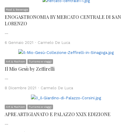
Food & Beverage
ENOGASTRONOMIA BY MERCATO CENTRALE DI SAN
LORENZO
…
Author
6 Gennaio 2021
Carmelo De Luca
Art & Fashion
Turismo e viaggi
Il Mio Gesù by Zeffirelli
…
Author
8 Dicembre 2021
Carmelo De Luca
Art & Fashion
Turismo e viaggi
APRE ARTIGIANATO E PALAZZO XXIX EDIZIONE
…