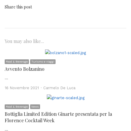
Share this post
You may also like...
Food & Beverage
Turismo e viaggi
Avvento Bolzanino
…
Author
16 Novembre 2021
Carmelo De Luca
Food & Beverage
News
Bottiglia Limited Edition Ginarte presentata per la
Florence Cocktail Week
…