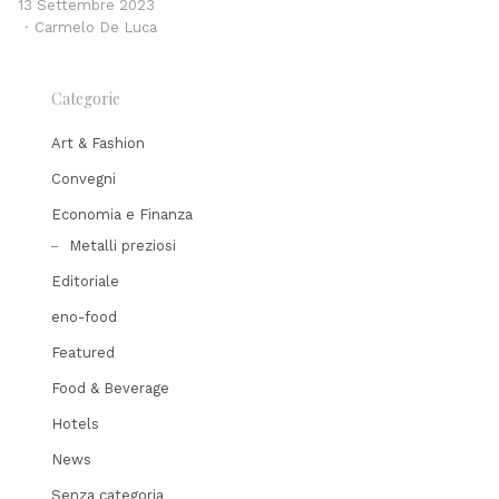
13 Settembre 2023
Author
Carmelo De Luca
Categorie
Art & Fashion
Convegni
Economia e Finanza
Metalli preziosi
Editoriale
eno-food
Featured
Food & Beverage
Hotels
News
Senza categoria