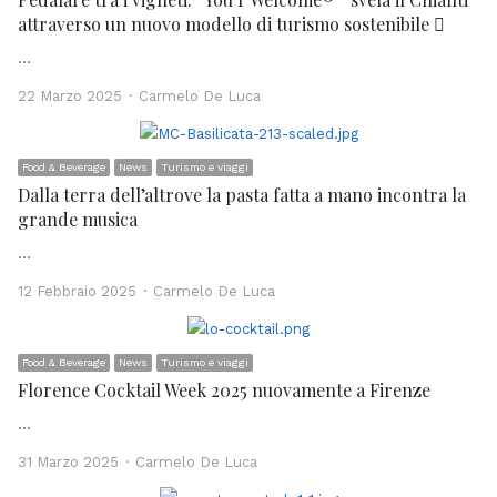
attraverso un nuovo modello di turismo sostenibile 
…
Author
22 Marzo 2025
Carmelo De Luca
Food & Beverage
News
Turismo e viaggi
Dalla terra dell’altrove la pasta fatta a mano incontra la
grande musica
…
Author
12 Febbraio 2025
Carmelo De Luca
Food & Beverage
News
Turismo e viaggi
Florence Cocktail Week 2025 nuovamente a Firenze
…
Author
31 Marzo 2025
Carmelo De Luca