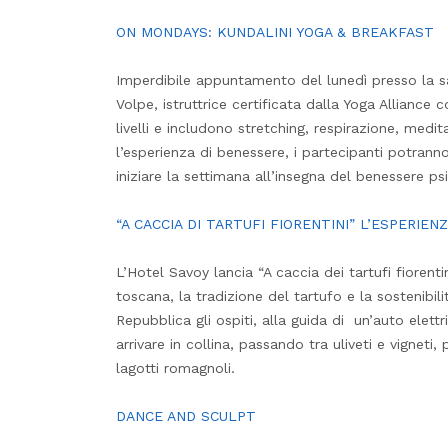
ON MONDAYS: KUNDALINI YOGA & BREAKFAST
Imperdibile appuntamento del lunedì presso la sal
Volpe, istruttrice certificata dalla Yoga Alliance 
livelli e includono stretching, respirazione, medi
l’esperienza di benessere, i partecipanti potrann
iniziare la settimana all’insegna del benessere psi
“A CACCIA DI TARTUFI FIORENTINI” L’ESPERIE
L’Hotel Savoy lancia “A caccia dei tartufi fiorent
toscana, la tradizione del tartufo e la sostenibili
Repubblica gli ospiti, alla guida di un’auto elettr
arrivare in collina, passando tra uliveti e vigneti,
lagotti romagnoli.
DANCE AND SCULPT