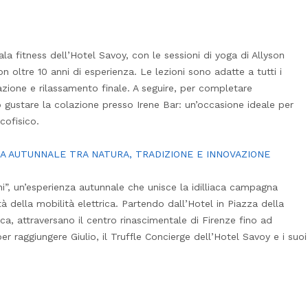
a fitness dell’Hotel Savoy, con le sessioni di yoga di Allyson
con oltre 10 anni di esperienza. Le lezioni sono adatte a tutti i
tazione e rilassamento finale. A seguire, per completare
o gustare la colazione presso Irene Bar: un’occasione ideale per
cofisico.
NZA AUTUNNALE TRA NATURA, TRADIZIONE E INNOVAZIONE
ini”, un’esperienza autunnale che unisce la idilliaca campagna
tà della mobilità elettrica. Partendo dall’Hotel in Piazza della
ica, attraversano il centro rinascimentale di Firenze fino ad
 per raggiungere Giulio, il Truffle Concierge dell’Hotel Savoy e i suoi