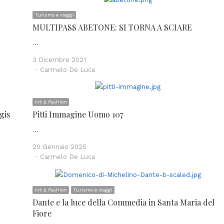
Turismo e viaggi
MULTIPASS ABETONE: SI TORNA A SCIARE
…
3 Dicembre 2021
Author
Carmelo De Luca
Art & Fashion
gis
Pitti Immagine Uomo 107
…
20 Gennaio 2025
Author
Carmelo De Luca
Art & Fashion
Turismo e viaggi
Dante e la luce della Commedia in Santa Maria del
Fiore