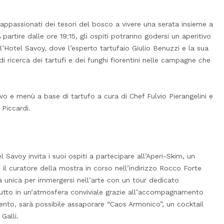
 appassionati dei tesori del bosco a vivere una serata insieme a
 A partire dalle ore 19:15, gli ospiti potranno godersi un aperitivo
l’Hotel Savoy, dove l’esperto tartufaio Giulio Benuzzi e la sua
i ricerca dei tartufi e dei funghi fiorentini nelle campagne che
vivo e menù a base di tartufo a cura di Chef Fulvio Pierangelini e
 Piccardi.
 Savoy invita i suoi ospiti a partecipare all’Aperi-Skim, un
e il curatore della mostra in corso nell’indirizzo Rocco Forte
à unica per immergersi nell’arte con un tour dedicato
il tutto in un’atmosfera conviviale grazie all’accompagnamento
ento, sarà possibile assaporare “Caos Armonico”, un cocktail
Galli.