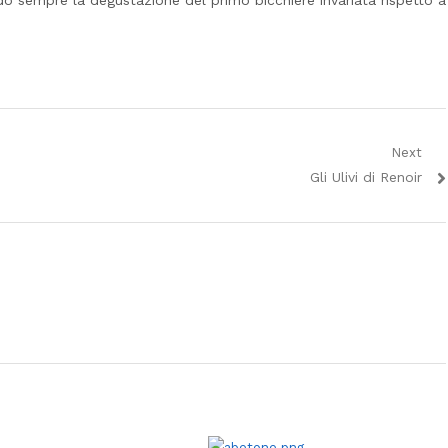
 sempre la degustazione del primo bicchiere invariata rispetto a
Next
Next
Gli Ulivi di Renoir
post: