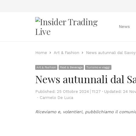
News
Home
Art & Fashion
News autunnali dal Savoy 
Art & Fashion
Food & Beverage
Turismo e viaggi
News autunnali dal Sa
Published:
25 Ottobre 2024
11:27
Updated: 24 No
Author
Carmelo De Luca
Riceviamo e, volentieri, pubblichiamo il comuni