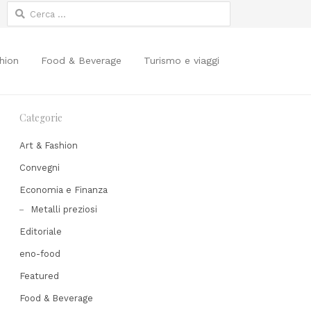
Ricerca
per:
hion
Food & Beverage
Turismo e viaggi
Categorie
Art & Fashion
Convegni
Economia e Finanza
Share
Metalli preziosi
his
Editoriale
post
eno-food
Featured
Food & Beverage