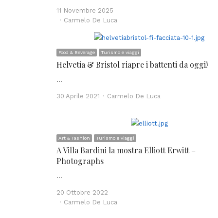
11 Novembre 2025
Author
Carmelo De Luca
Food & Beverage
Turismo e viaggi
Helvetia & Bristol riapre i battenti da oggi!
…
Author
30 Aprile 2021
Carmelo De Luca
Art & Fashion
Turismo e viaggi
A Villa Bardini la mostra Elliott Erwitt –
Photographs
…
20 Ottobre 2022
Author
Carmelo De Luca