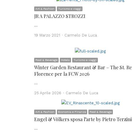
Art & Fashion
Turismo e viaggi
JR A PALAZZO STROZZI
…
Author
19 Marzo 2021
Carmelo De Luca
Food & Beverage
Hotels
Turismo e viaggi
Winter Garden Restaurant & Bar – The St. Re
Florence per la FCW 2026
…
Author
25 Aprile 2026
Carmelo De Luca
Art & Fashion
Economia e Finanza
Food & Beverage
Engel & Völkers sposa l’arte by Pietro Terzini
…