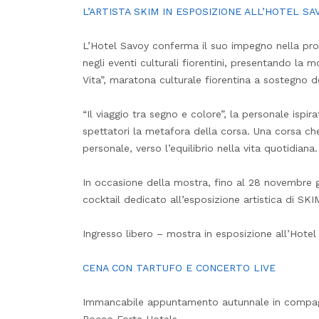
L’ARTISTA SKIM IN ESPOSIZIONE ALL’HOTEL SA
L’Hotel Savoy conferma il suo impegno nella pr
negli eventi culturali fiorentini, presentando la m
Vita”, maratona culturale fiorentina a sostegno d
“Il viaggio tra segno e colore”, la personale ispir
spettatori la metafora della corsa. Una corsa ch
personale, verso l’equilibrio nella vita quotidiana.
In occasione della mostra, fino al 28 novembre g
cocktail dedicato all’esposizione artistica di SK
Ingresso libero – mostra in esposizione all’Hote
CENA CON TARTUFO E CONCERTO LIVE
Immancabile appuntamento autunnale in compagnia d