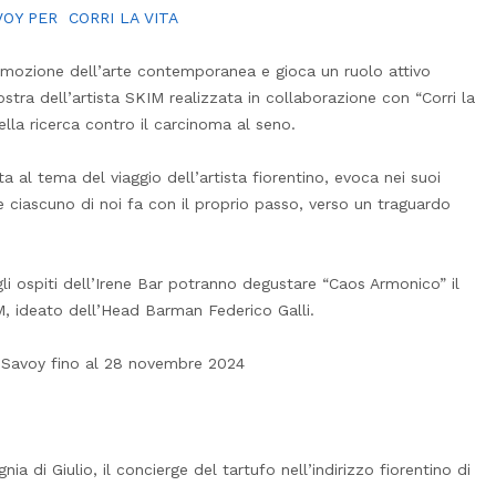
VOY PER CORRI LA VITA
omozione dell’arte contemporanea e gioca un ruolo attivo
ostra dell’artista SKIM realizzata in collaborazione con “Corri la
ella ricerca contro il carcinoma al seno.
ata al tema del viaggio dell’artista fiorentino, evoca nei suoi
e ciascuno di noi fa con il proprio passo, verso un traguardo
li ospiti dell’Irene Bar potranno degustare “Caos Armonico” il
IM, ideato dell’Head Barman Federico Galli.
l Savoy fino al 28 novembre 2024
i Giulio, il concierge del tartufo nell’indirizzo fiorentino di