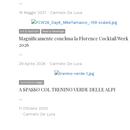
…
Author
19 Maggio 2021
Carmelo De Luca
Art & Fashion
Food & Beverage
Magnificamente conclusa la Florence Cocktail Week
2026
…
Author
29 Aprile 2026
Carmelo De Luca
Turismo e viaggi
A SPASSO COL TRENINO VERDE DELLE ALPI
…
11 Ottobre 2020
Author
Carmelo De Luca