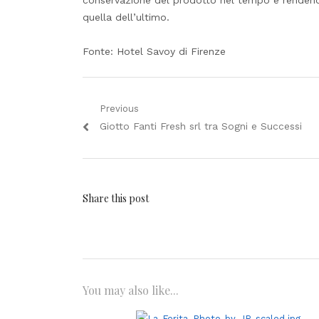
conservazione del prodotto nel tempo e rendendo
quella dell’ultimo.
Fonte: Hotel Savoy di Firenze
Navigazione
Previous
Previous
Giotto Fanti Fresh srl tra Sogni e Successi
articoli
post:
Share this post
You may also like...