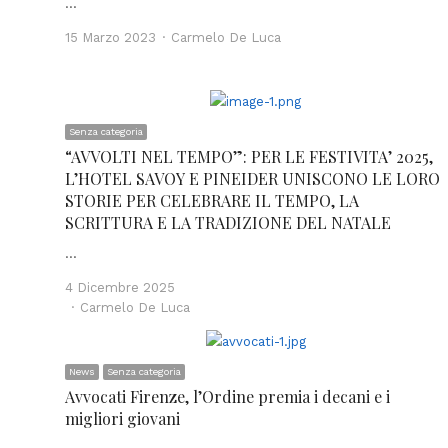
…
Author
15 Marzo 2023
Carmelo De Luca
Senza categoria
“AVVOLTI NEL TEMPO”: PER LE FESTIVITA’ 2025,
L’HOTEL SAVOY E PINEIDER UNISCONO LE LORO
STORIE PER CELEBRARE IL TEMPO, LA
SCRITTURA E LA TRADIZIONE DEL NATALE
…
4 Dicembre 2025
Author
Carmelo De Luca
News
Senza categoria
Avvocati Firenze, l’Ordine premia i decani e i
migliori giovani