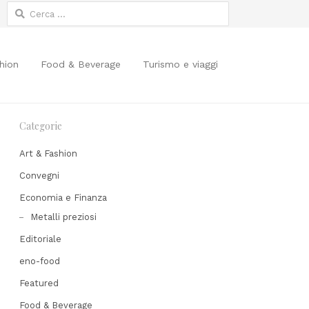
Ricerca
per:
hion
Food & Beverage
Turismo e viaggi
Categorie
Art & Fashion
Convegni
Economia e Finanza
Share
Metalli preziosi
his
Editoriale
post
eno-food
Featured
Food & Beverage