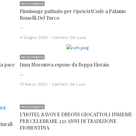
Senza categoria
Finnissage patinato per OpenArtCode a Palazzo
Rosselli Del Turco
…
Author
4 Giugno 2026
Carmelo De Luca
Senza categoria
la pace
Inna Morozova espone da Beppa Fioraia
…
Author
13 Marzo 2023
Carmelo De Luca
Senza categoria
L’HOTEL SAVOY E DREONI GIOCATTOLI INSIEME
PER CELEBRARE 230 ANNI DI TRADIZIONE
turali
FIORENTINA