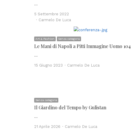
…
5 Settembre 2022
Author
Carmelo De Luca
Art & Fashion
Senza categoria
Le Mani di Napoli a Pitti Immagine Uomo 104
…
Author
15 Giugno 2023
Carmelo De Luca
Senza categoria
Il Giardino del Tempo by Gulistan
…
Author
21 Aprile 2026
Carmelo De Luca