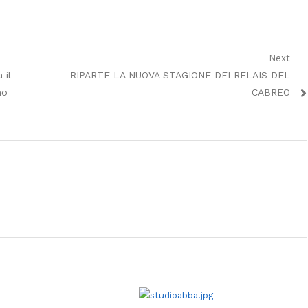
Next
Next
 il
RIPARTE LA NUOVA STAGIONE DEI RELAIS DEL
post:
mo
CABREO