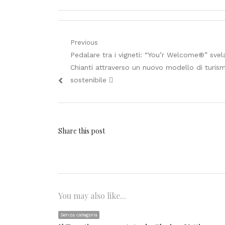
Navigazione
Previous
Previous
Pedalare tra i vigneti: “You’r Welcome®” svela
articoli
post:
Chianti attraverso un nuovo modello di turis
sostenibile 
Share this post
You may also like...
Senza categoria