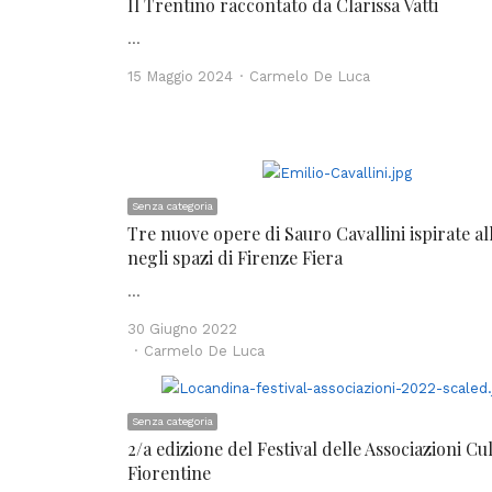
Il Trentino raccontato da Clarissa Vatti
…
Author
15 Maggio 2024
Carmelo De Luca
Senza categoria
Tre nuove opere di Sauro Cavallini ispirate al
negli spazi di Firenze Fiera
…
30 Giugno 2022
Author
Carmelo De Luca
Senza categoria
2/a edizione del Festival delle Associazioni Cul
Fiorentine