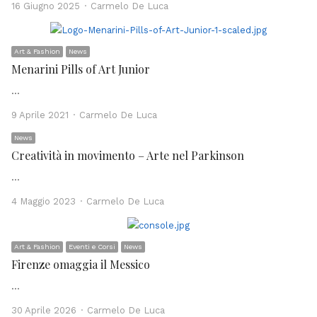
Author
16 Giugno 2025
Carmelo De Luca
Art & Fashion
News
Menarini Pills of Art Junior
…
Author
9 Aprile 2021
Carmelo De Luca
News
Creatività in movimento – Arte nel Parkinson
…
Author
4 Maggio 2023
Carmelo De Luca
Art & Fashion
Eventi e Corsi
News
Firenze omaggia il Messico
…
Author
30 Aprile 2026
Carmelo De Luca