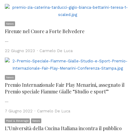
News
Firenze nel Cuore a Forte Belvedere
…
Author
22 Giugno 2023
Carmelo De Luca
News
Premio Internazionale Fair Play Menarini, assegnato il
Premio speciale Fiamme Gialle “Studio e sport”
…
Author
7 Giugno 2022
Carmelo De Luca
Food & Beverage
News
L’Università della Cucina Italiana incontra il pubblico