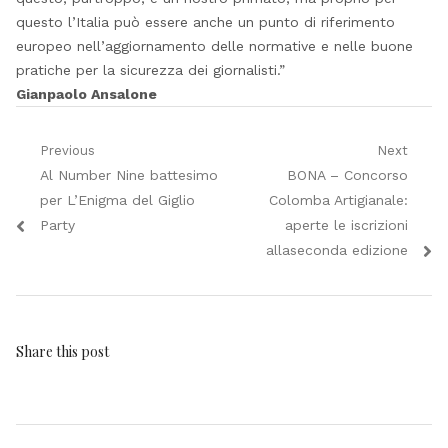
questo l’Italia può essere anche un punto di riferimento
europeo nell’aggiornamento delle normative e nelle buone
pratiche per la sicurezza dei giornalisti.”
Gianpaolo Ansalone
Navigazione
Previous
Next
Previous
Next
Al Number Nine battesimo
BONA – Concorso
articoli
post:
post:
per L’Enigma del Giglio
Colomba Artigianale:
Party
aperte le iscrizioni
allaseconda edizione
Share this post