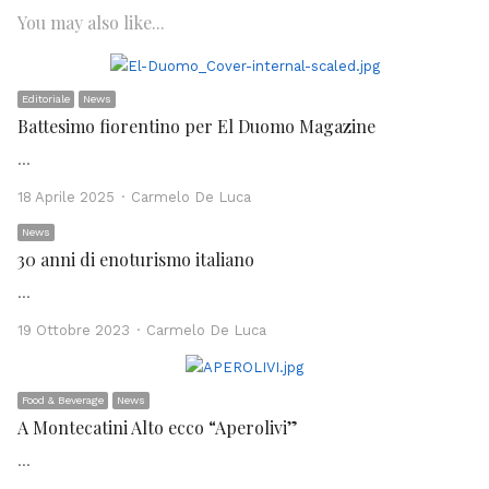
You may also like...
Editoriale
News
Battesimo fiorentino per El Duomo Magazine
…
Author
18 Aprile 2025
Carmelo De Luca
News
30 anni di enoturismo italiano
…
Author
19 Ottobre 2023
Carmelo De Luca
Food & Beverage
News
A Montecatini Alto ecco “Aperolivi”
…