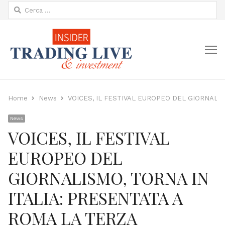
Ricerca
per:
M
Home
News
VOICES, IL FESTIVAL EUROPEO DEL GIORNALIS
News
VOICES, IL FESTIVAL
EUROPEO DEL
GIORNALISMO, TORNA IN
ITALIA: PRESENTATA A
ROMA LA TERZA