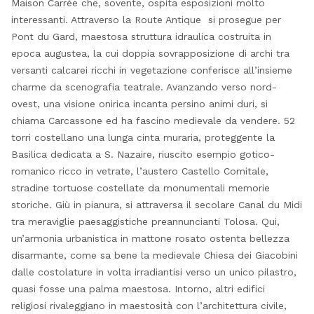
Maison Carrée che, sovente, ospita esposizioni molto
interessanti. Attraverso la Route Antique si prosegue per
Pont du Gard, maestosa struttura idraulica costruita in
epoca augustea, la cui doppia sovrapposizione di archi tra
versanti calcarei ricchi in vegetazione conferisce all’insieme
charme da scenografia teatrale. Avanzando verso nord-
ovest, una visione onirica incanta persino animi duri, si
chiama Carcassone ed ha fascino medievale da vendere. 52
torri costellano una lunga cinta muraria, proteggente la
Basilica dedicata a S. Nazaire, riuscito esempio gotico-
romanico ricco in vetrate, l’austero Castello Comitale,
stradine tortuose costellate da monumentali memorie
storiche. Giù in pianura, si attraversa il secolare Canal du Midi
tra meraviglie paesaggistiche preannuncianti Tolosa. Qui,
un’armonia urbanistica in mattone rosato ostenta bellezza
disarmante, come sa bene la medievale Chiesa dei Giacobini
dalle costolature in volta irradiantisi verso un unico pilastro,
quasi fosse una palma maestosa. Intorno, altri edifici
religiosi rivaleggiano in maestosità con l’architettura civile,