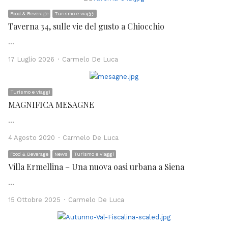
Food & Beverage
Turismo e viaggi
Taverna 34, sulle vie del gusto a Chiocchio
…
Author
17 Luglio 2026
Carmelo De Luca
Turismo e viaggi
MAGNIFICA MESAGNE
…
Author
4 Agosto 2020
Carmelo De Luca
Food & Beverage
News
Turismo e viaggi
Villa Ermellina – Una nuova oasi urbana a Siena
…
Author
15 Ottobre 2025
Carmelo De Luca