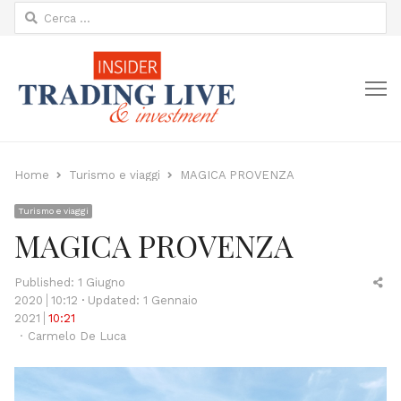
Ricerca
per:
M
Home
Turismo e viaggi
MAGICA PROVENZA
Turismo e viaggi
MAGICA PROVENZA
Sh
Published:
1 Giugno
thi
2020
10:12
Updated: 1 Gennaio
po
2021
10:21
Author
Carmelo De Luca