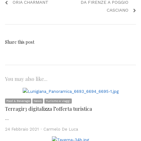
Previous
Next
ORIA CHARMANT
DA FIRENZE A POGGIO
articoli
post:
post:
CASCIANO
Share this post
You may also like...
Food & Beverage
News
Turismo e viaggi
Terragir3 digitalizza l’offerta turistica
…
Author
24 Febbraio 2021
Carmelo De Luca