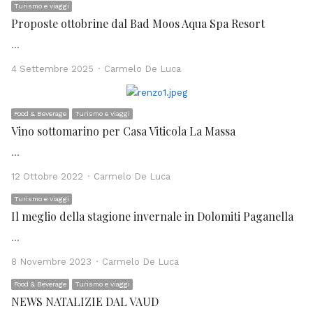
Turismo e viaggi
Proposte ottobrine dal Bad Moos Aqua Spa Resort
…
Author
4 Settembre 2025
Carmelo De Luca
Food & Beverage
Turismo e viaggi
Vino sottomarino per Casa Viticola La Massa
…
Author
12 Ottobre 2022
Carmelo De Luca
Turismo e viaggi
Il meglio della stagione invernale in Dolomiti Paganella
…
Author
8 Novembre 2023
Carmelo De Luca
Food & Beverage
Turismo e viaggi
NEWS NATALIZIE DAL VAUD