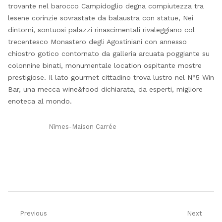
trovante nel barocco Campidoglio degna compiutezza tra
lesene corinzie sovrastate da balaustra con statue, Nei
dintorni, sontuosi palazzi rinascimentali rivaleggiano col
trecentesco Monastero degli Agostiniani con annesso
chiostro gotico contornato da galleria arcuata poggiante su
colonnine binati, monumentale location ospitante mostre
prestigiose. Il lato gourmet cittadino trova lustro nel N°5 Win
Bar, una mecca wine&food dichiarata, da esperti, migliore
enoteca al mondo.
Nîmes-Maison Carrée
Navigazione
Previous
Next