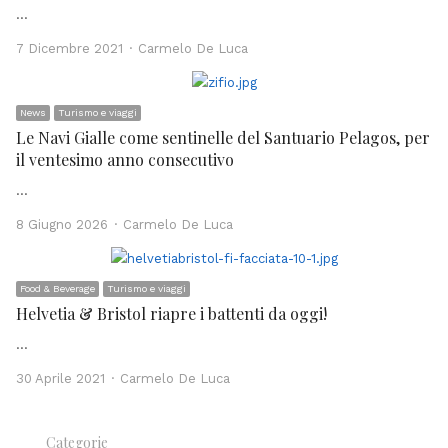
…
Author
7 Dicembre 2021
Carmelo De Luca
News
Turismo e viaggi
Le Navi Gialle come sentinelle del Santuario Pelagos, per
il ventesimo anno consecutivo
…
Author
8 Giugno 2026
Carmelo De Luca
Food & Beverage
Turismo e viaggi
Helvetia & Bristol riapre i battenti da oggi!
…
Author
30 Aprile 2021
Carmelo De Luca
Categorie