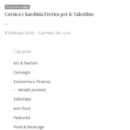
Turismo e viaggi
Corsica e Sardinia Ferries per S. Valentino
…
Author
8 Febbraio 2022
Carmelo De Luca
Categorie
Art & Fashion
Convegni
Economia e Finanza
Metalli preziosi
Editoriale
eno-food
Featured
Food & Beverage