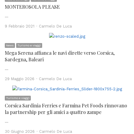
MONTEROSOLA PLEASE
…
Author
9 Febbraio 2021
Carmelo De Luca
News
Turismo e viaggi
Mega Serena affianca le navi dirette verso Corsica,
Sardegna, Baleari
…
Author
29 Maggio 2026
Carmelo De Luca
Turismo e viaggi
Corsica Sardinia Ferries e Farmina Pet Foods rinnovano
la partnership per gli amici a quattro zampe
…
Author
30 Giugno 2026
Carmelo De Luca