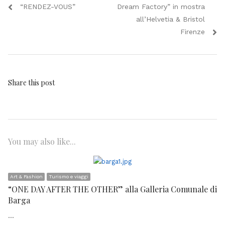
articoli
post:
post:
“RENDEZ-VOUS”
Dream Factory” in mostra
all’Helvetia & Bristol
Firenze
Share this post
You may also like...
Art & Fashion
Turismo e viaggi
“ONE DAY AFTER THE OTHER” alla Galleria Comunale di
Barga
…