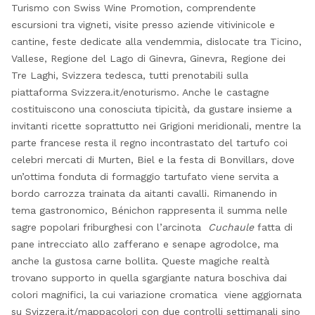
Turismo con Swiss Wine Promotion, comprendente
escursioni tra vigneti, visite presso aziende vitivinicole e
cantine, feste dedicate alla vendemmia, dislocate tra Ticino,
Vallese, Regione del Lago di Ginevra, Ginevra, Regione dei
Tre Laghi, Svizzera tedesca, tutti prenotabili sulla
piattaforma Svizzera.it/enoturismo. Anche le castagne
costituiscono una conosciuta tipicità, da gustare insieme a
invitanti ricette soprattutto nei Grigioni meridionali, mentre la
parte francese resta il regno incontrastato del tartufo coi
celebri mercati di Murten, Biel e la festa di Bonvillars, dove
un’ottima fonduta di formaggio tartufato viene servita a
bordo carrozza trainata da aitanti cavalli. Rimanendo in
tema gastronomico, Bénichon rappresenta il summa nelle
sagre popolari friburghesi con l’arcinota
Cuchaule
fatta di
pane intrecciato allo zafferano e senape agrodolce, ma
anche la gustosa carne bollita. Queste magiche realtà
trovano supporto in quella sgargiante natura boschiva dai
colori magnifici, la cui variazione cromatica viene aggiornata
su Svizzera.it/mappacolori con due controlli settimanali sino