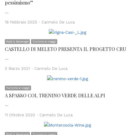
pessimismo”
…
Author
19 Febbraio 2025
Carmelo De Luca
Food & Beverage
Turismo e viaggi
CASTELLO DI MELETO PRESENTA IL PROGETTO CRU
…
Author
5 Marzo 2021
Carmelo De Luca
Turismo e viaggi
A SPASSO COL TRENINO VERDE DELLE ALPI
…
Author
11 Ottobre 2020
Carmelo De Luca
Food & Beverage
Turismo e viaggi