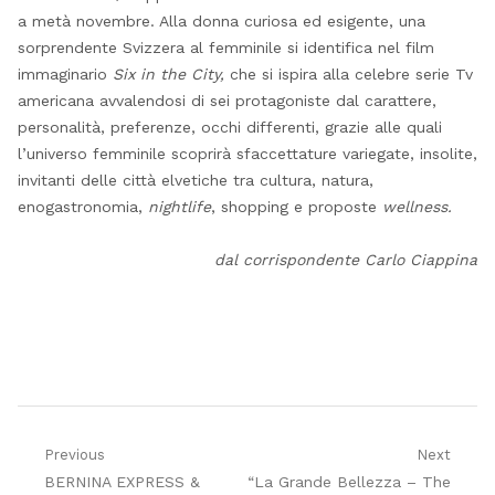
a metà novembre. Alla donna curiosa ed esigente, una
sorprendente Svizzera al femminile si identifica nel film
immaginario
Six in the City,
che si ispira alla celebre serie Tv
americana avvalendosi di sei protagoniste dal carattere,
personalità, preferenze, occhi differenti, grazie alle quali
l’universo femminile scoprirà sfaccettature variegate, insolite,
invitanti delle città elvetiche tra cultura, natura,
enogastronomia,
nightlife
, shopping e proposte
wellness.
dal corrispondente Carlo Ciappina
Navigazione
Previous
Next
Previous
Next
BERNINA EXPRESS &
“La Grande Bellezza – The