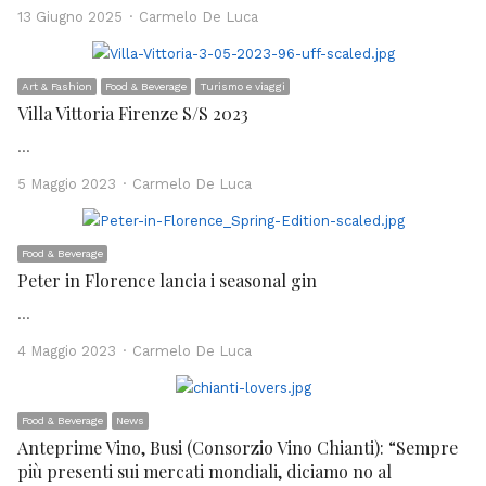
Author
13 Giugno 2025
Carmelo De Luca
Art & Fashion
Food & Beverage
Turismo e viaggi
Villa Vittoria Firenze S/S 2023
…
Author
5 Maggio 2023
Carmelo De Luca
Food & Beverage
Peter in Florence lancia i seasonal gin
…
Author
4 Maggio 2023
Carmelo De Luca
Food & Beverage
News
Anteprime Vino, Busi (Consorzio Vino Chianti): “Sempre
più presenti sui mercati mondiali, diciamo no al