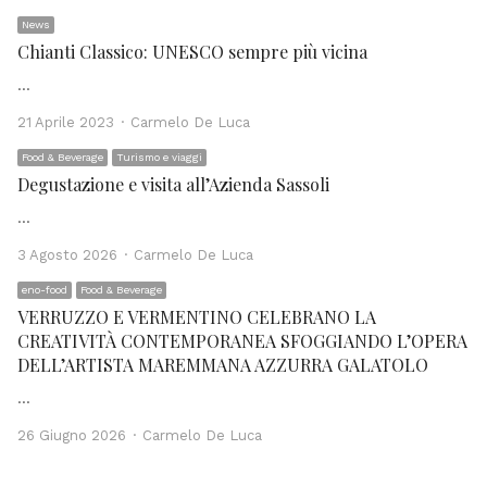
News
Chianti Classico: UNESCO sempre più vicina
…
Author
21 Aprile 2023
Carmelo De Luca
Food & Beverage
Turismo e viaggi
Degustazione e visita all’Azienda Sassoli
…
Author
3 Agosto 2026
Carmelo De Luca
eno-food
Food & Beverage
VERRUZZO E VERMENTINO CELEBRANO LA
CREATIVITÀ CONTEMPORANEA SFOGGIANDO L’OPERA
DELL’ARTISTA MAREMMANA AZZURRA GALATOLO
…
Author
26 Giugno 2026
Carmelo De Luca