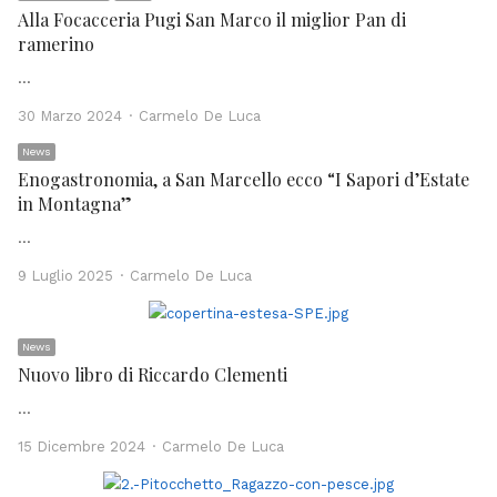
Alla Focacceria Pugi San Marco il miglior Pan di
ramerino
…
Author
30 Marzo 2024
Carmelo De Luca
News
Enogastronomia, a San Marcello ecco “I Sapori d’Estate
in Montagna”
…
Author
9 Luglio 2025
Carmelo De Luca
News
Nuovo libro di Riccardo Clementi
…
Author
15 Dicembre 2024
Carmelo De Luca