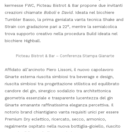
kermesse FWC, Picteau Bistrot & Bar propone due invitanti
creazioni chiamate
Boboli
e
David
. Ideata nel bicchiere
Tumbler Basso, la prima genialata vanta tecnica Shake and
Strain con gradazione pari a 22°, mentre la semialcolica
trova supporto creativo nella procedura Build ideata nel
bicchiere Highball.
Picteau Bistrot & Bar – Conferenza Stampa Gianarte
Affidato all’arcinoto Piero Lissoni, il nuovo capolavoro
Ginarte esterna riuscita simbiosi tra beverage e design,
riuscita simbiosi tra progettazione stilistica ed equilibrato
candore del gin, sinergico sodalizio tra architettonica
geometria essenziale e trasparente lucentezza del gin
Ginarte emanante raffinatissima eleganza percettiva. Il
notorio brand chiantigiano vanta requisiti unici per essere
Premium Dry eclettico, ricercato, secco, armonico,
regalmente ospitato nella nuova bottiglia-gioiello, riuscito