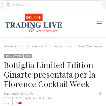
Ricerca
per:
M
Home
Food & Beverage
Bottiglia Limited Edition Ginarte pre
Food & Beverage
News
Bottiglia Limited Edition
Ginarte presentata per la
Florence Cocktail Week
Sh
Published:
10 Aprile
thi
2025
07:13
Updated: 17 Aprile
po
2025
09:48