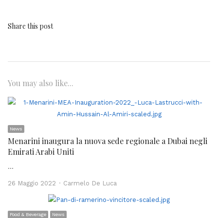
Share this post
You may also like...
News
Menarini inaugura la nuova sede regionale a Dubai negli
Emirati Arabi Uniti
…
Author
26 Maggio 2022
Carmelo De Luca
Food & Beverage
News