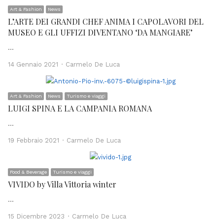
Art & Fashion
News
L’ARTE DEI GRANDI CHEF ANIMA I CAPOLAVORI DEL
MUSEO E GLI UFFIZI DIVENTANO ‘DA MANGIARE’
…
Author
14 Gennaio 2021
Carmelo De Luca
Art & Fashion
News
Turismo e viaggi
LUIGI SPINA E LA CAMPANIA ROMANA
…
Author
19 Febbraio 2021
Carmelo De Luca
Food & Beverage
Turismo e viaggi
VIVIDO by Villa Vittoria winter
…
Author
15 Dicembre 2023
Carmelo De Luca