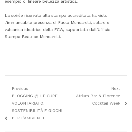
esempio di lineare bellezza artistica.
La soirée riservata alla stampa accreditata ha visto
l’immancabile presenza di Paola Mencarelli, solare e
vulcanica ideatrice della FCW, supportata dall’Ufficio
Stampa Beatrice Mencarelli.
Navigazione
Previous
Next
Previous
Next
PLOGGING @ LE CURE:
Atrium Bar & Florence
articoli
post:
post:
VOLONTARIATO,
Cocktail Week
SOSTENIBILITÀ E GIOCHI
PER L’AMBIENTE