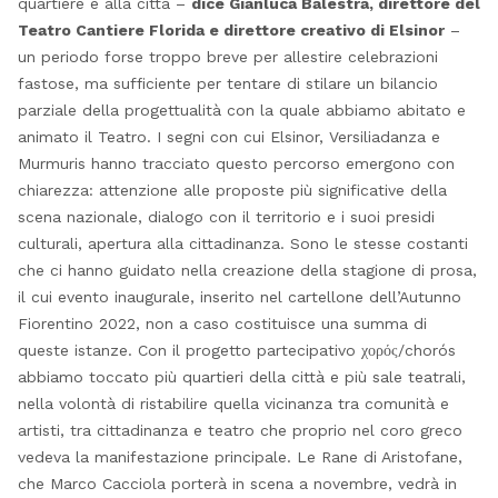
quartiere e alla città –
dice Gianluca Balestra, direttore del
Teatro Cantiere Florida e direttore creativo di Elsinor
–
un periodo forse troppo breve per allestire celebrazioni
fastose, ma sufficiente per tentare di stilare un bilancio
parziale della progettualità con la quale abbiamo abitato e
animato il Teatro. I segni con cui Elsinor, Versiliadanza e
Murmuris hanno tracciato questo percorso emergono con
chiarezza: attenzione alle proposte più significative della
scena nazionale, dialogo con il territorio e i suoi presidi
culturali, apertura alla cittadinanza. Sono le stesse costanti
che ci hanno guidato nella creazione della stagione di prosa,
il cui evento inaugurale, inserito nel cartellone dell’Autunno
Fiorentino 2022, non a caso costituisce una summa di
queste istanze. Con il progetto partecipativo χορός/chorós
abbiamo toccato più quartieri della città e più sale teatrali,
nella volontà di ristabilire quella vicinanza tra comunità e
artisti, tra cittadinanza e teatro che proprio nel coro greco
vedeva la manifestazione principale. Le Rane di Aristofane,
che Marco Cacciola porterà in scena a novembre, vedrà in