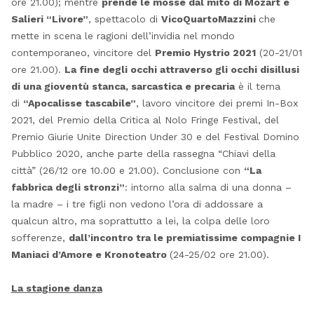
ore 21.00); mentre
prende le mosse dal mito di Mozart e
Salieri “Livore”
, spettacolo di
VicoQuartoMazzini
che
mette in scena le ragioni dell’invidia nel mondo
contemporaneo, vincitore del
Premio Hystrio 2021
(20-21/01
ore 21.00).
La fine degli occhi attraverso gli occhi disillusi
di una gioventù stanca, sarcastica e precaria
è il tema
di
“Apocalisse tascabile”
, lavoro vincitore dei premi In-Box
2021, del Premio della Critica al Nolo Fringe Festival, del
Premio Giurie Unite Direction Under 30 e del Festival Domino
Pubblico 2020, anche parte della rassegna “Chiavi della
città” (26/12 ore 10.00 e 21.00). Conclusione con
“La
fabbrica degli stronzi”
: intorno alla salma di una donna –
la madre – i tre figli non vedono l’ora di addossare a
qualcun altro, ma soprattutto a lei, la colpa delle loro
sofferenze,
dall’incontro tra le premiatissime compagnie I
Maniaci d’Amore e Kronoteatro
(24-25/02 ore 21.00).
La stagione danza