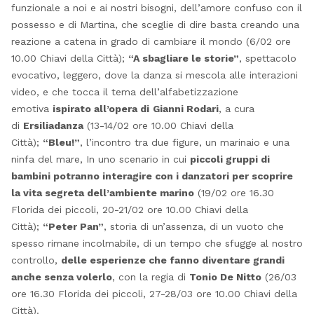
funzionale a noi e ai nostri bisogni, dell’amore confuso con il
possesso e di Martina, che sceglie di dire basta creando una
reazione a catena in grado di cambiare il mondo (6/02 ore
10.00 Chiavi della Città);
“A sbagliare le storie”
, spettacolo
evocativo, leggero, dove la danza si mescola alle interazioni
video, e che tocca il tema dell’alfabetizzazione
emotiva
ispirato all’opera di
Gianni Rodari
, a cura
di
Ersiliadanza
(13-14/02 ore 10.00 Chiavi della
Città);
“Bleu!”
, l’incontro tra due figure, un marinaio e una
ninfa del mare, In uno scenario in cui
piccoli gruppi di
bambini potranno interagire con i danzatori per scoprire
la vita segreta dell’ambiente marino
(19/02 ore 16.30
Florida dei piccoli, 20-21/02 ore 10.00 Chiavi della
Città);
“Peter Pan”
, storia di un’assenza, di un vuoto che
spesso rimane incolmabile, di un tempo che sfugge al nostro
controllo,
delle esperienze che fanno diventare grandi
anche senza volerlo
, con la regia di
Tonio De Nitto
(26/03
ore 16.30 Florida dei piccoli, 27-28/03 ore 10.00 Chiavi della
Città).