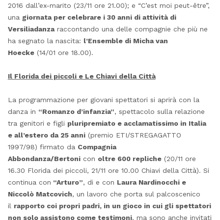
2016 dall’ex-marito (23/11 ore 21.00); e “C’est moi peut-être”,
una
giornata per celebrare i 30 anni di attività di
Versiliadanza
raccontando una delle compagnie che più ne
ha segnato la nascita:
l’Ensemble di Micha van
Hoecke
(14/01 ore 18.00).
Il Florida dei piccoli e Le Chiavi della Città
La programmazione per giovani spettatori si aprirà con la
danza in
“Romanzo d’infanzia”
, spettacolo sulla relazione
tra genitori e figli
pluripremiato e acclamatissimo in Italia
e all’estero da 25 anni
(premio ETI/STREGAGATTO
1997/98) firmato da
Compagnia
Abbondanza/Bertoni
con
oltre 600 repliche
(20/11 ore
16.30 Florida dei piccoli, 21/11 ore 10.00 Chiavi della Città). Si
continua con
“Arturo”
, di e con
Laura Nardinocchi e
Niccolò Matcovich
, un lavoro che porta sul palcoscenico
il
rapporto coi propri padri, in un gioco in cui gli spettatori
non solo assistono come testimoni
, ma sono anche invitati