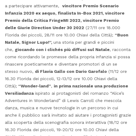
a partecipare attivamente,
vincitore Premio Scenario
Infanzia 2020 ex aequo, finalista In-Box 2021, vincitore
Premio della Critica FringeMI 2022, vincitore Premio
delle Giurie Direction Under 30 2022
(27/11 ore 18.000
Florida dei piccoli, 28/11 ore 10.00 Chiavi della Città);
“Buon
Natale, Signor Lupo!”,
una storia per grandi e piccini
che,
giocando con i clichés più diffusi sul Natale
, racconta
come ricordando le promesse della propria infanzia si possa
rinascere poeticamente e diventare promotori di un se
stesso nuovo,
di Flavia Gallo con Dario Garofalo
(11/12 ore
16.30 Florida dei piccoli, 12-13/12 ore 10.00 Chiavi della
Città);
“Wonder-land”
,
in prima nazionale una produzione
Versiliadanza
ispirato ai protagonisti del romanzo “Alice’s
Adventures in Wonderland” di Lewis Carroll che mescola
danza, musica e nuove tecnologie in un percorso in cui
anche il pubblico sarà invitato ad aiutare i protagonisti grazie
alla scoperta della scenografia sonora interattiva (18/12 ore
16.30 Florida dei piccoli, 19-20/12 ore 10.00 Chiavi della