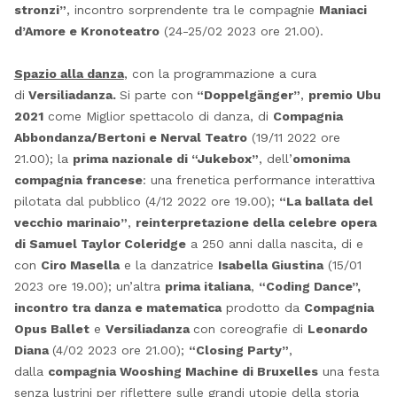
stronzi”
, incontro sorprendente tra le compagnie
Maniaci
d’Amore e Kronoteatro
(24-25/02 2023 ore 21.00).
Spazio alla danza
,
con la programmazione a cura
di
Versiliadanza.
Si parte con
“Doppelgänger”
,
premio Ubu
2021
come Miglior spettacolo di danza, di
Compagnia
Abbondanza/Bertoni e Nerval Teatro
(19/11 2022 ore
21.00); la
prima nazionale di “Jukebox”
, dell’
omonima
compagnia francese
: una frenetica performance interattiva
pilotata dal pubblico (4/12 2022 ore 19.00);
“La ballata del
vecchio marinaio”
,
reinterpretazione della celebre opera
di Samuel Taylor Coleridge
a 250 anni dalla nascita, di e
con
Ciro Masella
e la danzatrice
Isabella Giustina
(15/01
2023 ore 19.00); un’altra
prima italiana
,
“Coding Dance”,
incontro tra danza e matematica
prodotto da
Compagnia
Opus Ballet
e
Versiliadanza
con coreografie di
Leonardo
Diana
(4/02 2023 ore 21.00);
“Closing Party”
,
dalla
compagnia Wooshing Machine di Bruxelles
una festa
senza lustrini per riflettere sulle grandi utopie della storia