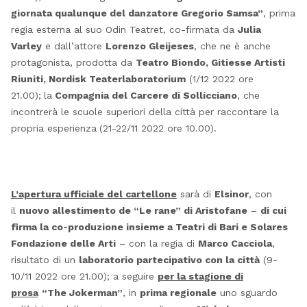
giornata qualunque del danzatore Gregorio Samsa”
, prima
regia esterna al suo Odin Teatret, co-firmata da
Julia
Varley
e dall’attore
Lorenzo Gleijeses
, che ne è anche
protagonista, prodotta da
Teatro Biondo, Gitiesse Artisti
Riuniti, Nordisk Teaterlaboratorium
(1/12 2022 ore
21.00);
la
Compagnia del Carcere di Sollicciano
, che
incontrerà le scuole superiori della città per raccontare la
propria esperienza
(21-22/11 2022 ore 10.00).
L’apertura ufficiale del cartellone
sarà di
Elsinor
, con
il
nuovo allestimento de “Le rane” di Aristofane
–
di cui
firma la co-produzione insieme a Teatri di Bari e Solares
Fondazione delle Arti
– con la regia di
Marco Cacciola
,
risultato di un
laboratorio partecipativo con la città
(9-
10/11 2022 ore 21.00); a seguire
per la stagione di
prosa
“The Jokerman”
, in
prima regionale
uno sguardo