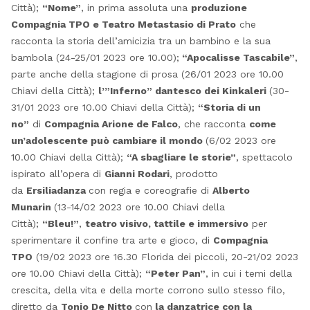
Città);
“Nome”
, in prima assoluta una
produzione
Compagnia TPO e Teatro Metastasio di Prato
che
racconta la storia dell’amicizia tra un bambino e la sua
bambola (24-25/01 2023 ore 10.00);
“Apocalisse Tascabile”
,
parte anche della stagione di prosa (26/01 2023 ore 10.00
Chiavi della Città);
l’”Inferno” dantesco dei Kinkaleri
(30-
31/01 2023 ore 10.00 Chiavi della Città);
“Storia di un
no”
di
Compagnia Arione de Falco
, che racconta
come
un’adolescente può cambiare il mondo
(6/02 2023 ore
10.00 Chiavi della Città);
“A sbagliare le storie”
, spettacolo
ispirato all’opera di
Gianni Rodari
, prodotto
da
Ersiliadanza
con regia e coreografie di
Alberto
Munarin
(13-14/02 2023 ore 10.00 Chiavi della
Città);
“Bleu!”
,
teatro visivo, tattile e immersivo
per
sperimentare il confine tra arte e gioco, di
Compagnia
TPO
(19/02 2023 ore 16.30 Florida dei piccoli, 20-21/02 2023
ore 10.00 Chiavi della Città);
“Peter Pan”
, in cui i temi della
crescita, della vita e della morte corrono sullo stesso filo,
diretto da
Tonio De Nitto
con
la danzatrice con la