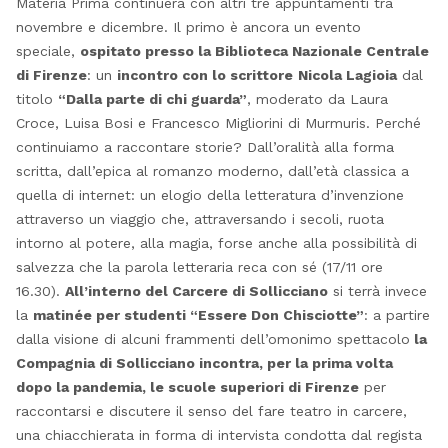
Materia Prima continuerà con altri tre appuntamenti tra
novembre e dicembre. Il primo è ancora un evento
speciale,
ospitato presso la Biblioteca Nazionale Centrale
di Firenze
: un
incontro con lo scrittore
Nicola Lagioia
dal
titolo
“Dalla parte di chi guarda”
, moderato da Laura
Croce, Luisa Bosi e Francesco Migliorini di Murmuris. Perché
continuiamo a raccontare storie? Dall’oralità alla forma
scritta, dall’epica al romanzo moderno, dall’età classica a
quella di internet: un elogio della letteratura d’invenzione
attraverso un viaggio che, attraversando i secoli, ruota
intorno al potere, alla magia, forse anche alla possibilità di
salvezza che la parola letteraria reca con sé (17/11 ore
16.30).
All’interno del Carcere di Sollicciano
si terrà invece
la
matinée per studenti “Essere Don Chisciotte”
: a partire
dalla visione di alcuni frammenti dell’omonimo spettacolo
la
Compagnia di Sollicciano incontra, per la prima volta
dopo la pandemia, le scuole superiori di Firenze
per
raccontarsi e discutere il senso del fare teatro in carcere,
una chiacchierata in forma di intervista condotta dal regista