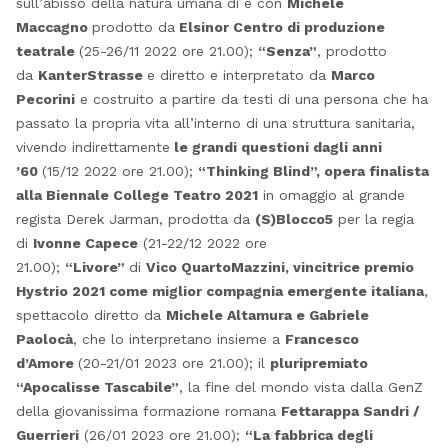
sull’abisso della natura umana di e con
Michele
Maccagno
prodotto da
Elsinor Centro di produzione
teatrale
(25-26/11 2022 ore 21.00);
“Senza”
, prodotto
da
KanterStrasse
e diretto e interpretato da
Marco
Pecorini
e costruito a partire da testi di una persona che ha
passato la propria vita all’interno di una struttura sanitaria,
vivendo indirettamente
le grandi questioni dagli anni
’60
(15/12 2022 ore 21.00);
“Thinking Blind”, opera finalista
alla Biennale College Teatro 2021
in omaggio al grande
regista Derek Jarman, prodotta da
(S)Blocco5
per la regia
di
Ivonne Capece
(21-22/12 2022 ore
21.00);
“Livore”
di
Vico QuartoMazzini, vincitrice premio
Hystrio 2021 come miglior compagnia emergente italiana
,
spettacolo diretto da
Michele Altamura e Gabriele
Paolocà
, che lo interpretano insieme a
Francesco
d’Amore
(20-21/01 2023 ore 21.00); il
pluripremiato
“Apocalisse Tascabile”
, la fine del mondo vista dalla GenZ
della giovanissima formazione romana
Fettarappa Sandri /
Guerrieri
(26/01 2023 ore 21.00);
“La fabbrica degli