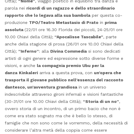
Città);
“Nome”
, viaggio poetico in equilibrio tra danza e
parola nei
ricordi di un ragazzo e dello straordinario
rapporto che lo legava alla sua bambola
per questa co-
produzione
TPO/Teatro Metastasio di Prato
in
prima
assoluta
(22/01 ore 16.30 Florida dei piccoli, 24-25/01 ore
10.00 Chiavi della Città);
“Apocalisse Tascabile”
, parte
anche della stagione di prosa (26/01 ore 10.00 Chiavi della
Città);
”Inferno”
: alla
Divina Commedia
si sono dedicati
artisti di ogni genere ed espressione sotto diverse forme e
visioni, e anche
la compagnia premio Ubu per la
danza
Kinkaleri
arriva a questa prova, con
un’opera che
trasporta il giovane pubblico nell’essenza del racconto
dantesco, un’avventura grandiosa
in un universo
indescrivibile attraverso gironi infernali e visioni fantastiche
(30-31/01 ore 10.00 Chiavi della Città);
“Storia di un no”
,
ovvero storia di un incontro, di un primo bacio che non è
come era stato sognato ma che è bello lo stesso, di
famiglie che non sono come le vorremmo, della necessità di
considerare l’altra metà della coppia come essere