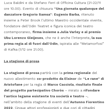
Luca Baldini e da Stefano Ferri di Officina Cultura (21-22/11
ore 10.00). Evento di chiusura
“Una giornata qualunque del
danzatore Gregorio Samsa”
:
Eugenio Barba
, ritenuto
insieme a Peter Brook l’ultimo Maestro occidentale vivente,
fondatore dell’Odin Teatret e figura iconica del teatro
contemporaneo,
firma insieme a Julia Varley e al premio
Ubu Lorenzo Gleijeses
, che ne è anche l’interprete
, la sua
prima regia al di fuori dall’Odin
, ispirata alle “Metamorfosi”
di Kafka
(1/12 ore 21.00).
La stagione di prosa
La stagione di prosa
partirà con la
prima regionale
del
nuovo allestimento
co-prodotto da Elsinor
de
“Le rane” di
Aristofane
per la regia di
Marco Cacciola
,
risultato finale
del progetto partecipativo Choròs
– mirato a
rifondare
l’antico legame esistente tra società e teatro
–,
nell’ambito della stagione di eventi dell’
Autunno Fiorentino
2022
. Cinque attori professionisti e due cori di cittadini