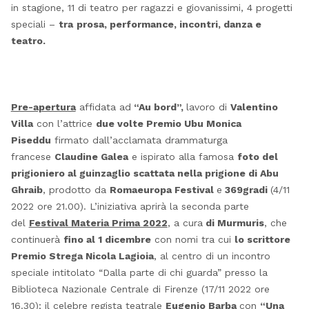
in stagione, 11 di teatro per ragazzi e giovanissimi, 4 progetti
speciali –
tra
prosa, performance, incontri, danza e
teatro.
Pre-apertura
affidata ad
“Au bord”,
lavoro di
Valentino
Villa
con l’attrice
due volte Premio Ubu Monica
Piseddu
firmato dall’acclamata drammaturga
francese
Claudine Galea
e ispirato alla famosa
foto del
prigioniero al guinzaglio scattata nella prigione di Abu
Ghraib
, prodotto da
Romaeuropa Festival
e
369gradi
(4/11
2022 ore 21.00). L’iniziativa aprirà la seconda parte
del
Festival Materia Prima 2022
, a cura
di Murmuris
, che
continuerà
fino al 1 dicembre
con nomi tra cui
lo scrittore
Premio Strega Nicola Lagioia
, al centro di un incontro
speciale intitolato “Dalla parte di chi guarda” presso la
Biblioteca Nazionale Centrale di Firenze (17/11 2022 ore
16.30); il celebre regista teatrale
Eugenio Barba
con
“Una