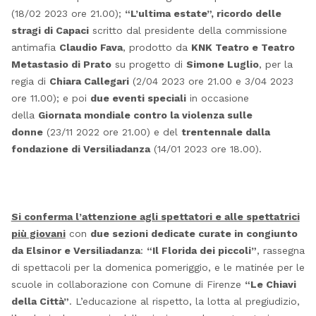
(18/02 2023 ore 21.00);
“L’ultima estate”, ricordo delle
stragi di Capaci
scritto dal presidente della commissione
antimafia
Claudio Fava
, prodotto da
KNK Teatro e Teatro
Metastasio di Prato
su progetto di
Simone Luglio
, per la
regia di
Chiara Callegari
(2/04 2023 ore 21.00 e 3/04 2023
ore 11.00); e poi
due eventi speciali
in occasione
della
Giornata mondiale contro la violenza sulle
donne
(23/11 2022 ore 21.00) e del
trentennale dalla
fondazione di Versiliadanza
(14/01 2023 ore 18.00).
Si conferma l’attenzione agli spettatori e alle spettatrici
più giovani
con
due sezioni dedicate curate in congiunto
da Elsinor e Versiliadanza
:
“Il Florida dei piccoli”
, rassegna
di spettacoli per la domenica pomeriggio, e le matinée per le
scuole in collaborazione con Comune di Firenze
“Le Chiavi
della Città”
. L’educazione al rispetto, la lotta al pregiudizio,