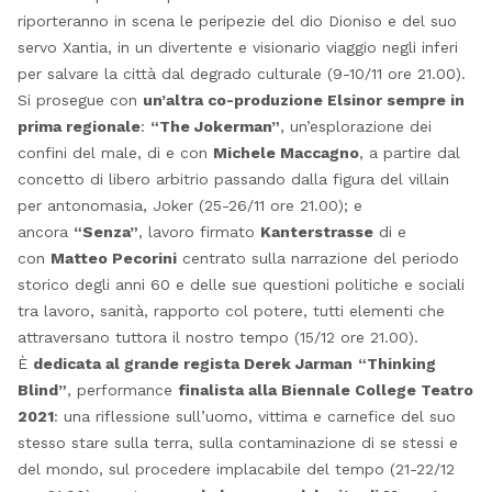
riporteranno in scena le peripezie del dio Dioniso e del suo
servo Xantia, in un divertente e visionario viaggio negli inferi
per salvare la città dal degrado culturale (9-10/11 ore 21.00).
Si prosegue con
un’altra co-produzione Elsinor sempre in
prima regionale
:
“The Jokerman”
, un’esplorazione dei
confini del male, di e con
Michele Maccagno
, a partire dal
concetto di libero arbitrio passando dalla figura del villain
per antonomasia, Joker (25-26/11 ore 21.00); e
ancora
“Senza”
, lavoro firmato
Kanterstrasse
di e
con
Matteo Pecorini
centrato sulla narrazione del periodo
storico degli anni 60 e delle sue questioni politiche e sociali
tra lavoro, sanità, rapporto col potere, tutti elementi che
attraversano tuttora il nostro tempo (15/12 ore 21.00).
È
dedicata al grande regista Derek Jarman
“Thinking
Blind”
, performance
finalista alla Biennale College Teatro
2021
: una riflessione sull’uomo, vittima e carnefice del suo
stesso stare sulla terra, sulla contaminazione di se stessi e
del mondo, sul procedere implacabile del tempo (21-22/12