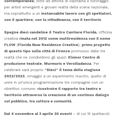
contemporanea
; oltre ad attività di ospitalità e tutoraggio
per artisti emergenti e giovani realtà della scena nazionale,
ma soprattutto a un
instancabile lavoro con gli spettatori,
con il quartiere, con la cittadinanza, con il territorio
.
Spegne dieci candeline
il Teatro Cantiere Florida
, officina
creativa
rinata nel 2012 come multiresidenza con il nome
FLOW
(
Florida Now Residenze Creative
),
primo progetto
di questo tipo sulla città di Firenze
promosso dalle tre
realtà che ne condividono gli spazi:
Elsinor Centro di
produzione teatrale
,
Murmuris e Versiliadanza
. Per
celebrare sarà proprio
“Dieci”
il tema della stagione
2022/2023
, omaggio a un esperimento riuscito, quello di
unire in un’unica programmazione tre compagnie con un
obiettivo comune:
ricostruire il rapporto tra teatro e
territorio attraverso la creazione di un continuo dialogo
col pubblico, tra cultura e comunità
.
Dal 4 novembre al 3 aprile
30 eventi
– di cui 15 spettacoli