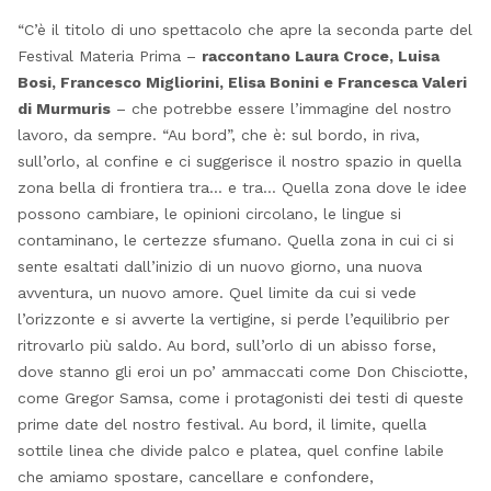
“C’è il titolo di uno spettacolo che apre la seconda parte del
Festival Materia Prima –
raccontano Laura Croce, Luisa
Bosi, Francesco Migliorini, Elisa Bonini e Francesca Valeri
di Murmuris
– che potrebbe essere l’immagine del nostro
lavoro, da sempre. “Au bord”, che è: sul bordo, in riva,
sull’orlo, al confine e ci suggerisce il nostro spazio in quella
zona bella di frontiera tra… e tra… Quella zona dove le idee
possono cambiare, le opinioni circolano, le lingue si
contaminano, le certezze sfumano. Quella zona in cui ci si
sente esaltati dall’inizio di un nuovo giorno, una nuova
avventura, un nuovo amore. Quel limite da cui si vede
l’orizzonte e si avverte la vertigine, si perde l’equilibrio per
ritrovarlo più saldo. Au bord, sull’orlo di un abisso forse,
dove stanno gli eroi un po’ ammaccati come Don Chisciotte,
come Gregor Samsa, come i protagonisti dei testi di queste
prime date del nostro festival. Au bord, il limite, quella
sottile linea che divide palco e platea, quel confine labile
che amiamo spostare, cancellare e confondere,