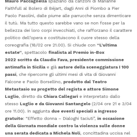
Mauro
Paccagnella
spaziano da canzoni di Marianne
Faithfull al Bolero di Béjart, dagli Anni di Piombo a Pier
Paolo Pasolini, dalle piume alle parrucche senza dimenticare
il tutù. Ma tutto questo sarebbe vano se non fosse per la
bellezza dei loro corpi invecchiati, che rafforzano il carattere
politico dell’opera e costituiscono il cuore stesso della
coreografia (18/02 ore 21.00). Si chiude con
“L’ultima
estate”
, spettacolo
finalista al Premio in-Box
2022
scritto da Claudio Fava, presidente commissione
antimafia in Sicilia
e già
autore della sceneggiatura I 100
passi
, che ripercorre gli ultimi mesi di vita di Giovanni
Falcone e Paolo Borsellino,
prodotto dal Teatro
Metastasio su progetto del regista e attore Simone
Luglio
, diretto da
Chiara Callegari
e interpretato dallo
stesso
Luglio e da Giovanni Santangelo
(2/04 ore 21 e 3/04
ore 11.00). In aggiunta
due eventi speciali a ingresso
gratuito
: “Effetto donna – Dialoghi taciuti”,
in occasione
della Giornata mondiale contro la violenza sulle donne
una serata dedicata a Michela Noli
, concittadina uccisa nel