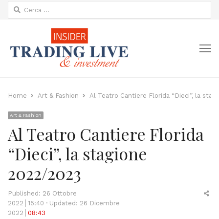
Ricerca
per:
M
Home
Art & Fashion
Al Teatro Cantiere Florida “Dieci”, la sta
Art & Fashion
Al Teatro Cantiere Florida
“Dieci”, la stagione
2022/2023
Sh
Published:
26 Ottobre
thi
2022
15:40
Updated: 26 Dicembre
po
2022
08:43