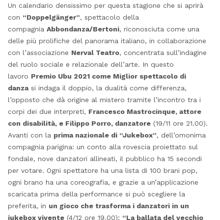
Un calendario densissimo per questa stagione che si aprirà
con
“Doppelgänger”
, spettacolo della
compagnia
Abbondanza/Bertoni
, riconosciuta come una
delle più prolifiche del panorama italiano, in collaborazione
con l’associazione
Nerval Teatro
, concentrata sull’indagine
del ruolo sociale e relazionale dell’arte. In questo
lavoro
Premio Ubu 2021 come Miglior spettacolo di
danza
si indaga il doppio, la dualità come differenza,
l’opposto che dà origine al mistero tramite l’incontro tra i
corpi dei due interpreti,
Francesco Mastrocinque, attore
con disabilità, e Filippo Porro, danzatore
(19/11 ore 21.00).
Avanti con la
prima nazionale di “Jukebox”
, dell’omonima
compagnia parigina: un conto alla rovescia proiettato sul
fondale, nove danzatori allineati, il pubblico ha 15 secondi
per votare. Ogni spettatore ha una lista di 100 brani pop,
ogni brano ha una coreografia, e grazie a un’applicazione
scaricata prima della performance si può scegliere la
preferita, in
un gioco che trasforma i danzatori in un
jukebox vivente
(4/12 ore 19.00);
“La ballata del vecchio