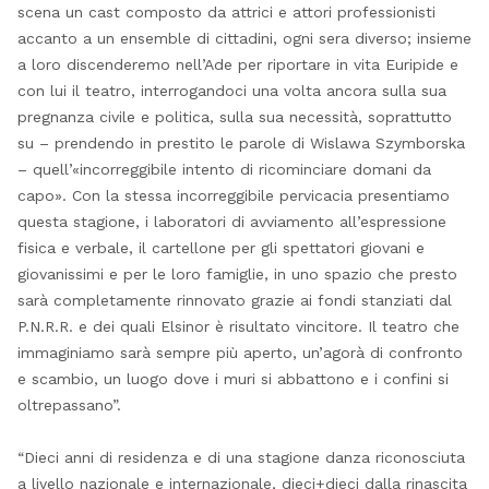
scena un cast composto da attrici e attori professionisti
accanto a un ensemble di cittadini, ogni sera diverso; insieme
a loro discenderemo nell’Ade per riportare in vita Euripide e
con lui il teatro, interrogandoci una volta ancora sulla sua
pregnanza civile e politica, sulla sua necessità, soprattutto
su – prendendo in prestito le parole di Wislawa Szymborska
– quell’«incorreggibile intento di ricominciare domani da
capo». Con la stessa incorreggibile pervicacia presentiamo
questa stagione, i laboratori di avviamento all’espressione
fisica e verbale, il cartellone per gli spettatori giovani e
giovanissimi e per le loro famiglie, in uno spazio che presto
sarà completamente rinnovato grazie ai fondi stanziati dal
P.N.R.R. e dei quali Elsinor è risultato vincitore. Il teatro che
immaginiamo sarà sempre più aperto, un’agorà di confronto
e scambio, un luogo dove i muri si abbattono e i confini si
oltrepassano”.
“Dieci anni di residenza e di una stagione danza riconosciuta
a livello nazionale e internazionale, dieci+dieci dalla rinascita