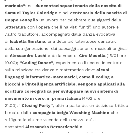
marinaio”
: nel
duecentocinquantenario della nascita di
Samuel Taylor Coleridge
e nel
centenario della nascita di
Beppe Fenoglio
un lavoro per celebrare due giganti della
letteratura con l’opera che li ha visti “uniti”, uno autore e
l’altro traduttore, accompagnati dalla danza evocativa
di
Isabella Giustina
, una delle più talentuose danzatrici
della sua generazione, dai paesaggi sonori e musicali originali
di
Alessandro Luchi
e dalla voce di
Ciro Masella
(15/01 ore
19.00);
“Coding Dance”
, esperimento di ricerca incentrato
sulla relazione tra danza e matematica dove
alcuni
linguaggi informatico-matematici, come il coding a
blocchi e l’intelligenza artificiale, vengono applicati alla
scrittura coreografica per sviluppare nuovi sistemi di
movimento in coro
, in
prima italiana
(4/02 ore
21.00);
“Closing Party”
, ultima parte del un delizioso trittico
firmato dalla
compagnia belga Wooshing Machine
che
raffigura le alterne vicende della mezza età. I
danzatori
Alessandro Bernardeschi e