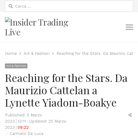
Ricerca
per:
M
Home
Art & Fashion
Reaching for the Stars. Da Maurizio Catt
Art & Fashion
Reaching for the Stars. Da
Maurizio Cattelan a
Lynette Yiadom-Boakye
Sh
Published:
5 Marzo
thi
2023
13:11
Updated: 25 Marzo
po
2023
09:22
Author
Carmelo De Luca