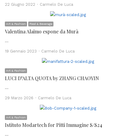
Author
22 Giugno 2022
Carmelo De Luca
Art & Fashion
Food & Beverage
Valentina Alaimo espone da Murà
…
Author
19 Gennaio 2023
Carmelo De Luca
Art & Fashion
LUCI D’ALTA QUOTA by ZHANG CHAOYIN
…
Author
29 Marzo 2026
Carmelo De Luca
Art & Fashion
Istituto Modartech for Pitti Immagine S/S24
…