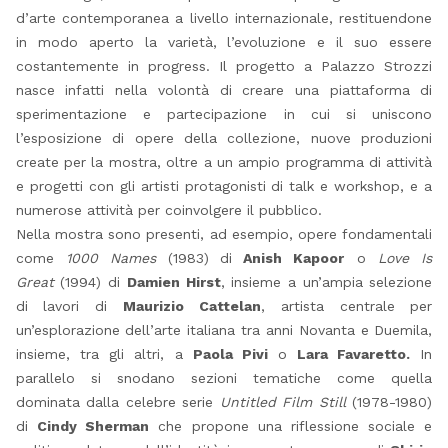
d’arte contemporanea a livello internazionale, restituendone
in modo aperto la varietà, l’evoluzione e il suo essere
costantemente in progress. Il progetto a Palazzo Strozzi
nasce infatti nella volontà di creare una piattaforma di
sperimentazione e partecipazione in cui si uniscono
l’esposizione di opere della collezione, nuove produzioni
create per la mostra, oltre a un ampio programma di attività
e progetti con gli artisti protagonisti di talk e workshop, e a
numerose attività per coinvolgere il pubblico.
Nella mostra sono presenti, ad esempio, opere fondamentali
come
1000 Names
(1983)
di
Anish Kapoor
o
Love Is
Great
(1994) di
Damien Hirst
, insieme a un’ampia selezione
di lavori di
Maurizio Cattelan
, artista centrale per
un’esplorazione dell’arte italiana tra anni Novanta e Duemila,
insieme, tra gli altri, a
Paola Pivi
o
Lara Favaretto.
In
parallelo si snodano sezioni tematiche come quella
dominata dalla celebre serie
Untitled Film Still
(1978-1980)
di
Cindy Sherman
che propone una riflessione sociale e