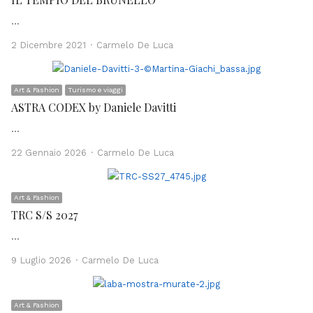
…
Author
2 Dicembre 2021
Carmelo De Luca
Art & Fashion
Turismo e viaggi
ASTRA CODEX by Daniele Davitti
…
Author
22 Gennaio 2026
Carmelo De Luca
Art & Fashion
TRC S/S 2027
…
Author
9 Luglio 2026
Carmelo De Luca
Art & Fashion