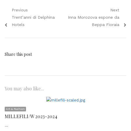
Navigazione
Previous
Next
Previous
Next
Trent’anni di Delphina
Inna Morozova espone da
articoli
post:
post:
Hotels
Beppa Fioraia
Share this post
You may also like...
Art & Fashion
MILLEFILI/W 2023-2024
…