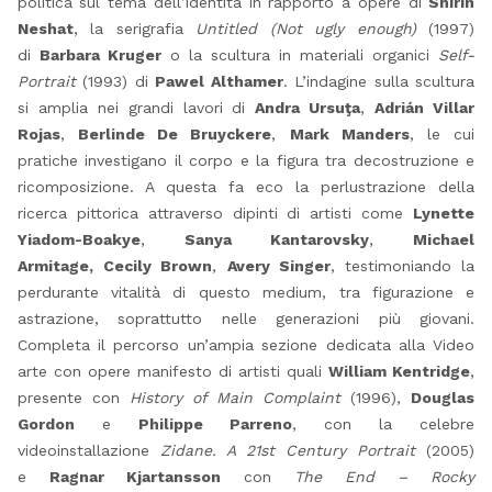
politica sul tema dell’identità in rapporto a opere di
Shirin
Neshat
, la serigrafia
Untitled
(Not ugly enough)
(1997)
di
Barbara Kruger
o la scultura in materiali organici
Self-
Portrait
(1993) di
Pawel Althamer
. L’indagine sulla scultura
si amplia nei grandi lavori di
Andra Ursuţa
,
Adrián Villar
Rojas
,
Berlinde De Bruyckere
,
Mark Manders
, le cui
pratiche investigano il corpo e la figura tra decostruzione e
ricomposizione. A questa fa eco la perlustrazione della
ricerca pittorica attraverso dipinti di artisti come
Lynette
Yiadom-Boakye
,
Sanya Kantarovsky
,
Michael
Armitage,
Cecily Brown
,
Avery Singer
, testimoniando la
perdurante vitalità di questo medium, tra figurazione e
astrazione, soprattutto nelle generazioni più giovani.
Completa il percorso un’ampia sezione dedicata alla Video
arte con opere manifesto di artisti quali
William Kentridge
,
presente con
History of Main Complaint
(1996),
Douglas
Gordon
e
Philippe Parreno
, con la celebre
videoinstallazione
Zidane. A 21st Century Portrait
(2005)
e
Ragnar Kjartansson
con
The End – Rocky