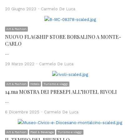
Author
20 Giugno 2023
Carmelo De Luca
Art & Fashion
NUOVO FLAGSHIP STORE BORSALINO A MONTE-
CARLO
…
Author
29 Marzo 2022
Carmelo De Luca
Art & Fashion
Hotels
Turismo e viaggi
14.ma MOSTRA DEI PRESEPI ALL’HOTEL RIVOLI
…
Author
6 Dicembre 2025
Carmelo De Luca
Art & Fashion
Food & Beverage
Turismo e viaggi
IL TEMPIO DEL BRUNELLO