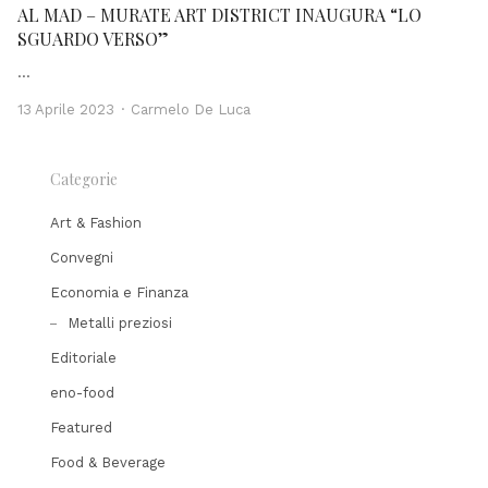
AL MAD – MURATE ART DISTRICT INAUGURA “LO
SGUARDO VERSO”
…
Author
13 Aprile 2023
Carmelo De Luca
Categorie
Art & Fashion
Convegni
Economia e Finanza
Metalli preziosi
Editoriale
eno-food
Featured
Food & Beverage