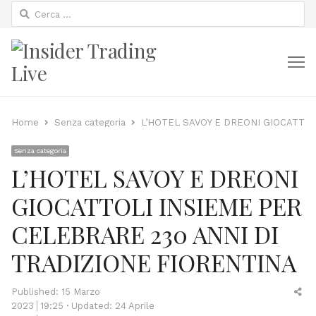
Ricerca
per:
M
Home
Senza categoria
L’HOTEL SAVOY E DREONI GIOCATTOL
Senza categoria
L’HOTEL SAVOY E DREONI
GIOCATTOLI INSIEME PER
CELEBRARE 230 ANNI DI
TRADIZIONE FIORENTINA
Sh
Published:
15 Marzo
thi
2023
19:25
Updated: 24 Aprile