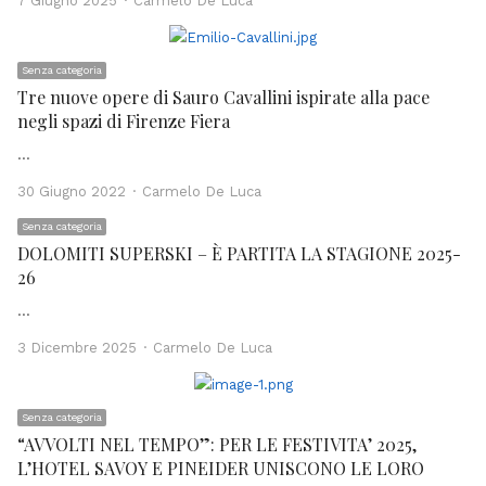
7 Giugno 2025
Carmelo De Luca
Senza categoria
Tre nuove opere di Sauro Cavallini ispirate alla pace
negli spazi di Firenze Fiera
…
Author
30 Giugno 2022
Carmelo De Luca
Senza categoria
DOLOMITI SUPERSKI – È PARTITA LA STAGIONE 2025-
26
…
Author
3 Dicembre 2025
Carmelo De Luca
Senza categoria
“AVVOLTI NEL TEMPO”: PER LE FESTIVITA’ 2025,
L’HOTEL SAVOY E PINEIDER UNISCONO LE LORO