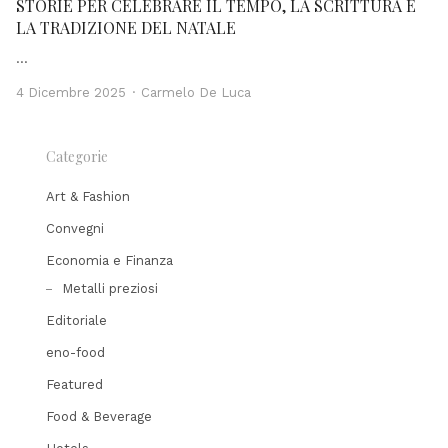
STORIE PER CELEBRARE IL TEMPO, LA SCRITTURA E
LA TRADIZIONE DEL NATALE
…
Author
4 Dicembre 2025
Carmelo De Luca
Categorie
Art & Fashion
Convegni
Economia e Finanza
Metalli preziosi
Editoriale
eno-food
Featured
Food & Beverage