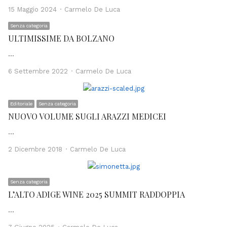
Author
15 Maggio 2024
Carmelo De Luca
Senza categoria
ULTIMISSIME DA BOLZANO
…
Author
6 Settembre 2022
Carmelo De Luca
Editoriale
Senza categoria
NUOVO VOLUME SUGLI ARAZZI MEDICEI
…
Author
2 Dicembre 2018
Carmelo De Luca
Senza categoria
L’ALTO ADIGE WINE 2025 SUMMIT RADDOPPIA
…
Author