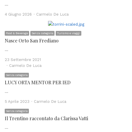
…
Author
4 Giugno 2026
Carmelo De Luca
Food & Beverage
Senza categoria
Turismo e viaggi
Nasce Orto San Frediano
…
23 Settembre 2021
Author
Carmelo De Luca
Senza categoria
LUCY ORTA MENTOR PER IED
…
Author
5 Aprile 2023
Carmelo De Luca
Senza categoria
Il Trentino raccontato da Clarissa Vatti
…