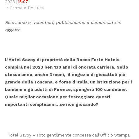
po
2023
15:07
Author
Carmelo De Luca
Riceviamo e, volentieri, pubblichiamo il comunicato in
oggetto
L’Hotel Savoy di proprietà della Rocco Forte Hotels
compirà nel 2023 ben 130 anni di onorata carriera. Nello
stesso anno, anche Dreoni, il negozio di giocattoli più
grande della Toscana, e forse d’Italia, un’istituzione per i
bambini e gli adulti di Firenze, spengerà 100 candeline.
Quale miglior occasione per festeggiare questi
importanti compleanni…se non giocando?
Hotel Savoy – Foto gentilmente concessa dall’Ufficio Stampa