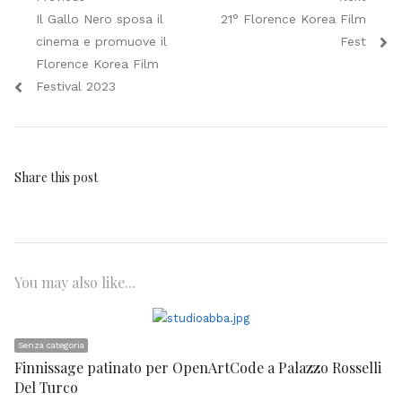
Navigazione
Previous
Next
Il Gallo Nero sposa il
21° Florence Korea Film
articoli
post:
post:
cinema e promuove il
Fest
Florence Korea Film
Festival 2023
Share this post
You may also like...
Senza categoria
Finnissage patinato per OpenArtCode a Palazzo Rosselli
Del Turco