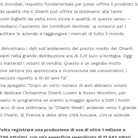
 mondiali, requisito fondamentale per poter offrire il prodotto a
e qualità che il Chianti può offrire la dobbiamo alle tante
ostri biglietti da visita sono storia e qualità. In questo senso –
hiediamo l’aumento dei contribuiti destinati ai consorzi per i
cilitare le aziende a raggiungere i mercati di tutto il mondo
dimostrano i dati sull’andamento del prezzo medio del Chianti.
anti nella grande distribuzione era di 3,31 euro a bottiglia. Oggi
o inalterati i volumi di vendita. Questo è un segnale molto
zione sempre più apprezzata e riconosciuta dai consumatori, i
esciuto rispetto a 15-20 anni fa”.
i ha spiegato: “Dopo un certo numero di anni abbiamo voluto
 dedicare l’Anteprima Chianti Lovers & Rosso Morellino, per
abbiamo in programma un evento a maggio aperto a tutti i nostri
’arco di una settimana, la “Chianti Week”, andando verso il grande
el Chianti, di Firenze e delle altre città toscane, con le aziende
tto registrare una produzione di uva di oltre 1 milione e
796 ettolitri, con una superficie rivendicata di 13.642 ettari.