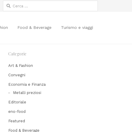
Ricerca
per:
hion
Food & Beverage
Turismo e viaggi
Categorie
Art & Fashion
Convegni
Economia e Finanza
Metalli preziosi
Editoriale
eno-food
Featured
Share
his
Food & Beverage