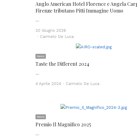
Anglo American Hotel Florence e Angela Car
Firenze tributano Pitti Immagine Uomo
…
20 Giugno 2026
Author
Carmelo De Luca
News
Taste the Different 2024
…
Author
4 Aprile 2024
Carmelo De Luca
News
Premio Il Magnifico 2025
…