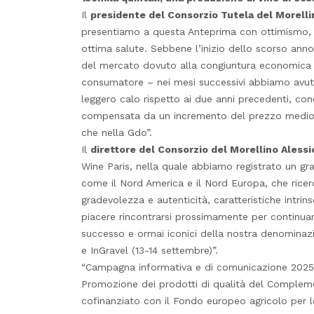
Il
presidente del Consorzio Tutela del Morelli
presentiamo a questa Anteprima con ottimismo, f
ottima salute. Sebbene l’inizio dello scorso ann
del mercato dovuto alla congiuntura economica n
consumatore – nei mesi successivi abbiamo avut
leggero calo rispetto ai due anni precedenti, co
compensata da un incremento del prezzo medio d
che nella Gdo”.
Il
direttore del Consorzio del Morellino Aless
Wine Paris, nella quale abbiamo registrato un gra
come il Nord America e il Nord Europa, che ricer
gradevolezza e autenticità, caratteristiche intrin
piacere rincontrarsi prossimamente per continuare
successo e ormai iconici della nostra denomina
e InGravel (13-14 settembre)”.
“Campagna informativa e di comunicazione 2025”
Promozione dei prodotti di qualità del Compleme
cofinanziato con il Fondo europeo agricolo per l