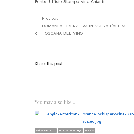
Fonte: Ufficio Stampa Vino Chianti
Navigazione
Previous
Previous
DOMANI A FIRENZE VA IN SCENA L’ALTRA
articoli
post:
TOSCANA DEL VINO
Share this post
You may also like...
Art & Fashion
Food & Beverage
Hotels