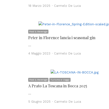
Author
18 Marzo 2025
Carmelo De Luca
Food & Beverage
Peter in Florence lancia i seasonal gin
…
Author
4 Maggio 2023
Carmelo De Luca
Food & Beverage
Turismo e viaggi
A Prato La Toscana in Bocca 2025
…
Author
5 Giugno 2025
Carmelo De Luca