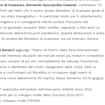
no di Scansano, Bernardo Guicciardini Calamai,
commenta: “Ci
orti del fatto che il nostro amato Morellino di Scansano gode di
o sia stato impegnativo – in particolar modo per il rallentamento
egativa e il conseguente ridotto potere d’acquisto del
o un graduale recupero delle vendite, segnando a fine anno un
ndizionati dell’euforia post pandemica. Questa diminuzione è stata
i vendita del Morellino di Scansano, sia sul mercato Horeca
io Durazzi
aggiunge: “Siamo di ritorno dalla fiera internazionale
nde interesse da parte dei mercati esteri più maturi e competitivi
cano sempre di più vini contraddistinti da naturale freschezza,
seche e identitarie del nostro Sangiovese della costa. Sarà un
 a confrontarci sul Morellino in occasione degli eventi di
zione come Maremmma (10 marzo), Rosso Morellino (13-15 giugno)
 realizzata nell’ambito dell’intervento SRG010 Anno 2023.
nto per lo sviluppo rurale della Toscana 2023-2027,
o sviluppo rurale (FEASR).