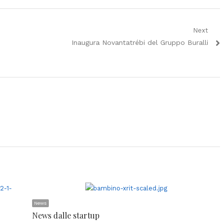
Next
Next
Inaugura Novantatrébi del Gruppo Buralli
post:
News
News dalle startup