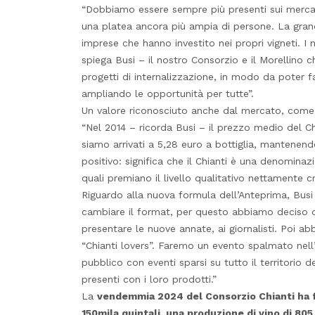
“Dobbiamo essere sempre più presenti sui mercati
una platea ancora più ampia di persone. La grand
imprese che hanno investito nei propri vigneti. I n
spiega Busi – il nostro Consorzio e il Morellino c
progetti di internalizzazione, in modo da poter fa
ampliando le opportunità per tutte”.
Un valore riconosciuto anche dal mercato, come 
“Nel 2014 – ricorda Busi – il prezzo medio del Chi
siamo arrivati a 5,28 euro a bottiglia, mantenend
positivo: significa che il Chianti è una denomina
quali premiano il livello qualitativo nettamente cr
Riguardo alla nuova formula dell’Anteprima, Bus
cambiare il format, per questo abbiamo deciso di
presentare le nuove annate, ai giornalisti. Poi 
“Chianti lovers”. Faremo un evento spalmato nell
pubblico con eventi sparsi su tutto il territorio d
presenti con i loro prodotti.”
La
vendemmia 2024 del Consorzio Chianti ha fa
150mila quintali, una produzione di vino di 805.