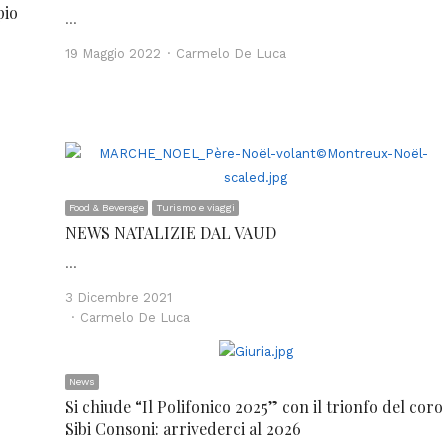
pio
…
Author
19 Maggio 2022
Carmelo De Luca
Food & Beverage
Turismo e viaggi
NEWS NATALIZIE DAL VAUD
…
3 Dicembre 2021
Author
Carmelo De Luca
News
Si chiude “Il Polifonico 2025” con il trionfo del coro
Sibi Consoni: arrivederci al 2026