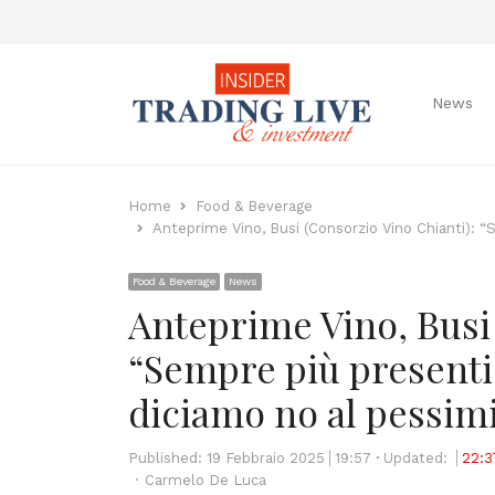
News
Home
Food & Beverage
Anteprime Vino, Busi (Consorzio Vino Chianti): 
Food & Beverage
News
Anteprime Vino, Busi 
“Sempre più presenti
diciamo no al pessim
Published:
19 Febbraio 2025
19:57
Updated:
22:3
Author
Carmelo De Luca