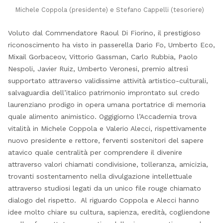
Michele Coppola (presidente) e Stefano Cappelli (tesoriere)
Voluto dal Commendatore Raoul Di Fiorino, il prestigioso
riconoscimento ha visto in passerella Dario Fo, Umberto Eco,
Mixail Gorbaceov, Vittorio Gassman, Carlo Rubbia, Paolo
Nespoli, Javier Ruiz, Umberto Veronesi, premio altresì
supportato attraverso validissime attività artistico-culturali,
salvaguardia dell’italico patrimonio improntato sul credo
laurenziano prodigo in opera umana portatrice di memoria
quale alimento animistico. Oggigiorno l’Accademia trova
vitalità in Michele Coppola e Valerio Alecci, rispettivamente
nuovo presidente e rettore, ferventi sostenitori del sapere
atavico quale centralità per comprendere il divenire
attraverso valori chiamati condivisione, tolleranza, amicizia,
trovanti sostentamento nella divulgazione intellettuale
attraverso studiosi legati da un unico file rouge chiamato
dialogo del rispetto. Al riguardo Coppola e Alecci hanno
idee molto chiare su cultura, sapienza, eredità, cogliendone