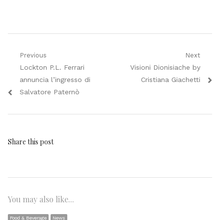
Navigazione
Previous
Next
Previous
Next
Lockton P.L. Ferrari
Visioni Dionisiache by
articoli
post:
post:
annuncia l’ingresso di
Cristiana Giachetti
Salvatore Paternò
Share this post
You may also like...
Food & Beverage
News