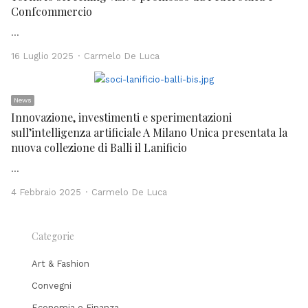
Confcommercio
…
Author
16 Luglio 2025
Carmelo De Luca
News
Innovazione, investimenti e sperimentazioni
sull’intelligenza artificiale A Milano Unica presentata la
nuova collezione di Balli il Lanificio
…
Author
4 Febbraio 2025
Carmelo De Luca
Categorie
Art & Fashion
Convegni
Economia e Finanza