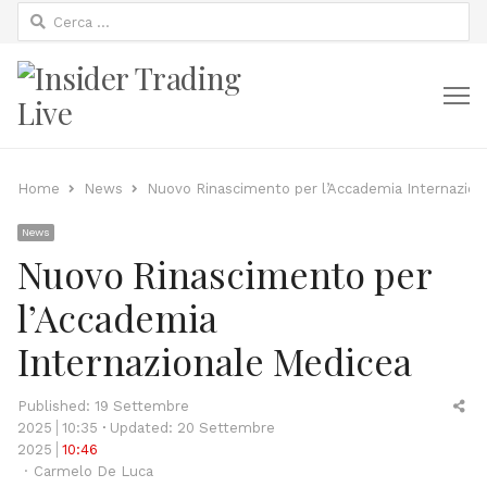
Ricerca
per:
M
Home
News
Nuovo Rinascimento per l’Accademia Internazion
News
Nuovo Rinascimento per
l’Accademia
Internazionale Medicea
Sh
Published:
19 Settembre
thi
2025
10:35
Updated: 20 Settembre
po
2025
10:46
Author
Carmelo De Luca