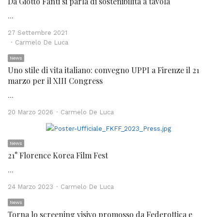
Da Giotto Fanti si parla di sostenibilità a tavola
…
27 Settembre 2021
Author
Carmelo De Luca
News
Uno stile di vita italiano: convegno UPPI a Firenze il 21
marzo per il XIII Congress
…
Author
20 Marzo 2026
Carmelo De Luca
News
21° Florence Korea Film Fest
…
Author
24 Marzo 2023
Carmelo De Luca
News
Torna lo screening visivo promosso da Federottica e