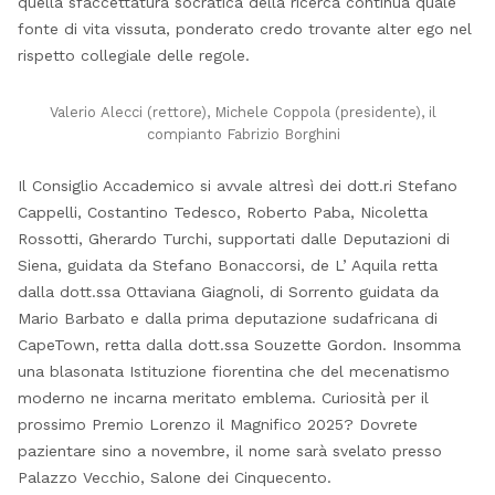
quella sfaccettatura socratica della ricerca continua quale
fonte di vita vissuta, ponderato credo trovante alter ego nel
rispetto collegiale delle regole.
Valerio Alecci (rettore), Michele Coppola (presidente), il
compianto Fabrizio Borghini
Il Consiglio Accademico si avvale altresì dei dott.ri Stefano
Cappelli, Costantino Tedesco, Roberto Paba, Nicoletta
Rossotti, Gherardo Turchi, supportati dalle Deputazioni di
Siena, guidata da Stefano Bonaccorsi, de L’ Aquila retta
dalla dott.ssa Ottaviana Giagnoli, di Sorrento guidata da
Mario Barbato e dalla prima deputazione sudafricana di
CapeTown, retta dalla dott.ssa Souzette Gordon. Insomma
una blasonata Istituzione fiorentina che del mecenatismo
moderno ne incarna meritato emblema. Curiosità per il
prossimo Premio Lorenzo il Magnifico 2025? Dovrete
pazientare sino a novembre, il nome sarà svelato presso
Palazzo Vecchio, Salone dei Cinquecento.