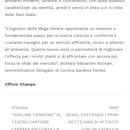
ambienti moderni, luminosi e confortevoli, con spazi pubblici
caratterizzati da identità, arredi e servizi in linea con lo stile
delle Navi Gialle.
“L’ingresso della Mega Serena rappresenta un ulteriore e
fondamentale passo per la nostra crescita e conferma il
costante impegno per un servizio efficiente, sicuro e attento
all’ambiente. Questa nuova unità ci permetterà di migliorare
l’offerta per i nostri clienti e di affrontare con ancora più
forza le sfide del mercato”, dichiara Sébastien Romani,
Amministratore Delegato di Corsica Sardinia Ferries.
Ufficio Stampa
Navigazione
Previous
Next
Previous
Next
“SUBLIME TENSIONE” AL
NEXAL FESTEGGIA I PRIMI
articoli
post:
post:
TEATRO CARTIERE
SETTE ANNI DI ATTIVITA’
CARRARA RACCONTA LA
CON UN EVENTO A