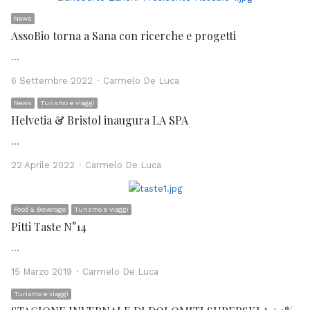
News
AssoBio torna a Sana con ricerche e progetti
…
Author
6 Settembre 2022
Carmelo De Luca
News
Turismo e viaggi
Helvetia & Bristol inaugura LA SPA
…
Author
22 Aprile 2022
Carmelo De Luca
Food & Beverage
Turismo e viaggi
Pitti Taste N°14
…
Author
15 Marzo 2019
Carmelo De Luca
Turismo e viaggi