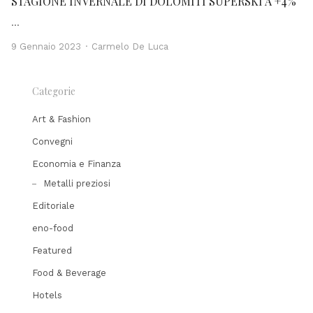
STAGIONE INVERNALE DI DOLOMITI SUPERSKI A +4%
…
Author
9 Gennaio 2023
Carmelo De Luca
Categorie
Art & Fashion
Convegni
Economia e Finanza
Metalli preziosi
Editoriale
eno-food
Featured
Food & Beverage
Hotels