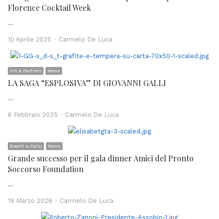
Florence Cocktail Week
…
Author
10 Aprile 2025
Carmelo De Luca
Art & Fashion
News
LA SAGA “ESPLOSIVA” DI GIOVANNI GALLI
…
Author
6 Febbraio 2025
Carmelo De Luca
Eventi e Corsi
News
Grande successo per il gala dinner Amici del Pronto
Soccorso Foundation
…
Author
19 Marzo 2026
Carmelo De Luca