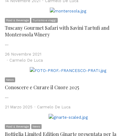
Author
14 Novembre 2021
Carmelo De Luca
Food & Beverage
Turismo e viaggi
Tuscany Gourmet Safari with Savini Tartufi and
Monterosola Winery
…
26 Novembre 2021
Author
Carmelo De Luca
News
Conoscere e Curare il Cuore 2025
…
Author
21 Marzo 2025
Carmelo De Luca
Food & Beverage
News
Bottiglia Limited Edition Ginarte presentata per la