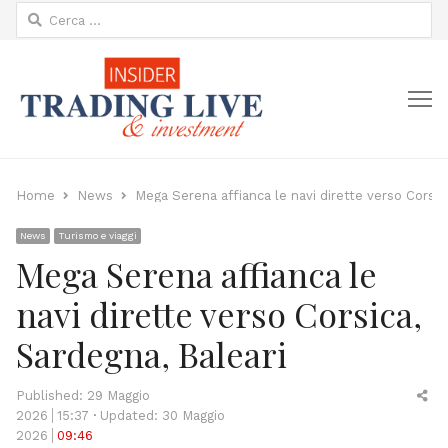
Ricerca
per:
M
Home
News
Mega Serena affianca le navi dirette verso Corsic
News
Turismo e viaggi
Mega Serena affianca le
navi dirette verso Corsica,
Sardegna, Baleari
Sh
Published:
29 Maggio
thi
2026
15:37
Updated: 30 Maggio
po
2026
09:46