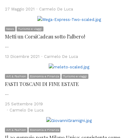
Author
27 Maggio 2021
Carmelo De Luca
News
Turismo e viaggi
Metti un CorsiCadeau sotto l’albero!
…
Author
13 Dicembre 2021
Carmelo De Luca
Art & Fashion
Economia e Finanza
Turismo e viaggi
FASTI TOSCANI DI FINE ESTATE
…
25 Settembre 2019
Author
Carmelo De Luca
Art & Fashion
Economia e Finanza
Il 20 gennaio parte Milano Unica: consistente come