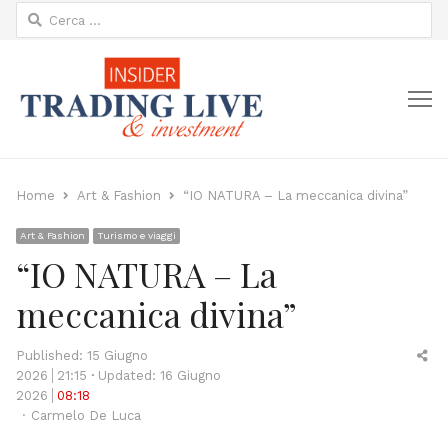
Ricerca
per:
M
Home
Art & Fashion
“IO NATURA – La meccanica divina”
Art & Fashion
Turismo e viaggi
“IO NATURA – La
meccanica divina”
Sh
Published:
15 Giugno
thi
2026
21:15
Updated: 16 Giugno
po
2026
08:18
Author
Carmelo De Luca