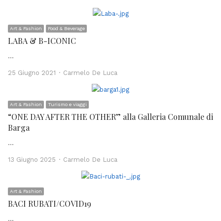
Art & Fashion
Food & Beverage
LABA & B-ICONIC
…
Author
25 Giugno 2021
Carmelo De Luca
Art & Fashion
Turismo e viaggi
“ONE DAY AFTER THE OTHER” alla Galleria Comunale di
Barga
…
Author
13 Giugno 2025
Carmelo De Luca
Art & Fashion
BACI RUBATI/COVID19
…