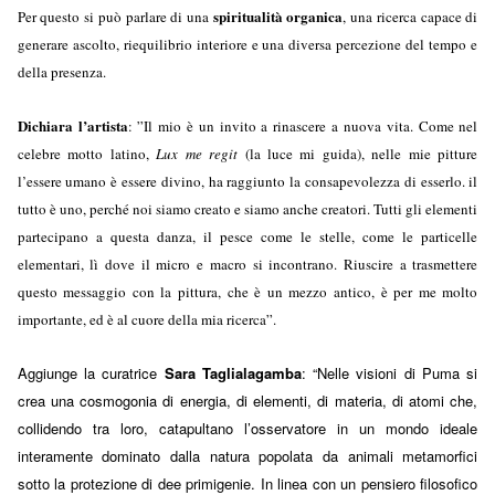
spiritualità organica
Per questo si può parlare di una
, una ricerca capace di
generare ascolto, riequilibrio interiore e una diversa percezione del tempo e
della presenza.
Dichiara l’artista
: ”Il mio è un invito a rinascere a nuova vita. Come nel
celebre motto latino,
Lux me regit
(la luce mi guida), nelle mie pitture
l’essere umano è essere divino, ha raggiunto la consapevolezza di esserlo. il
tutto è uno, perché noi siamo creato e siamo anche creatori. Tutti gli elementi
partecipano a questa danza, il pesce come le stelle, come le particelle
elementari, lì dove il micro e macro si incontrano. Riuscire a trasmettere
questo messaggio con la pittura, che è un mezzo antico, è per me molto
importante, ed è al cuore della mia ricerca”.
Aggiunge la curatrice
Sara Taglialagamba
: “Nelle visioni di Puma si
crea una cosmogonia di energia, di elementi, di materia, di atomi che,
collidendo tra loro, catapultano l’osservatore in un mondo ideale
interamente dominato dalla natura popolata da animali metamorfici
sotto la protezione di dee primigenie. In linea con un pensiero filosofico