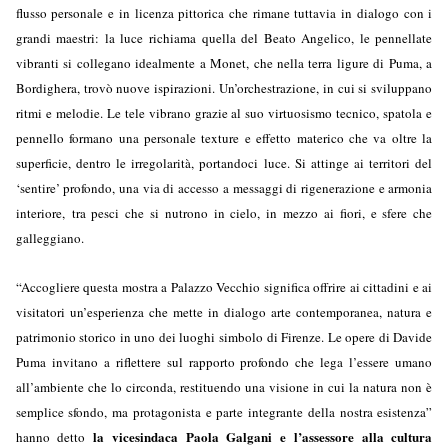
flusso personale e in licenza pittorica che rimane tuttavia in dialogo con i
grandi maestri: la luce richiama quella del Beato Angelico, le pennellate
vibranti si collegano idealmente a Monet, che nella terra ligure di Puma, a
Bordighera, trovò nuove ispirazioni. Un’orchestrazione, in cui si sviluppano
ritmi e melodie. Le tele vibrano grazie al suo virtuosismo tecnico, spatola e
pennello formano una personale texture e effetto materico che va oltre la
superficie, dentro le irregolarità, portandoci luce. Si attinge ai territori del
‘sentire’ profondo, una via di accesso a messaggi di rigenerazione e armonia
interiore, tra pesci che si nutrono in cielo, in mezzo ai fiori, e sfere che
galleggiano.
“Accogliere questa mostra a Palazzo Vecchio significa offrire ai cittadini e ai
visitatori un’esperienza che mette in dialogo arte contemporanea, natura e
patrimonio storico in uno dei luoghi simbolo di Firenze. Le opere di Davide
Puma invitano a riflettere sul rapporto profondo che lega l’essere umano
all’ambiente che lo circonda, restituendo una visione in cui la natura non è
semplice sfondo, ma protagonista e parte integrante della nostra esistenza”
la vicesindaca Paola Galgani e l’assessore alla cultura
hanno detto