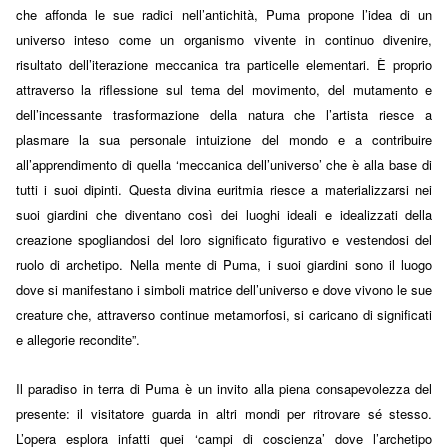
che affonda le sue radici nell’antichità, Puma propone l’idea di un
universo inteso come un organismo vivente in continuo divenire,
risultato dell’iterazione meccanica tra particelle elementari. È proprio
attraverso la riflessione sul tema del movimento, del mutamento e
dell’incessante trasformazione della natura che l’artista riesce a
plasmare la sua personale intuizione del mondo e a contribuire
all’apprendimento di quella ‘meccanica dell’universo’ che è alla base di
tutti i suoi dipinti. Questa divina euritmia riesce a materializzarsi nei
suoi giardini che diventano così dei luoghi ideali e idealizzati della
creazione spogliandosi del loro significato figurativo e vestendosi del
ruolo di archetipo. Nella mente di Puma, i suoi giardini sono il luogo
dove si manifestano i simboli matrice dell’universo e dove vivono le sue
creature che, attraverso continue metamorfosi, si caricano di significati
e allegorie recondite”.
Il paradiso in terra di Puma è un invito alla piena consapevolezza del
presente: il visitatore guarda in altri mondi per ritrovare sé stesso.
L’opera esplora infatti quei ‘campi di coscienza’ dove l’archetipo