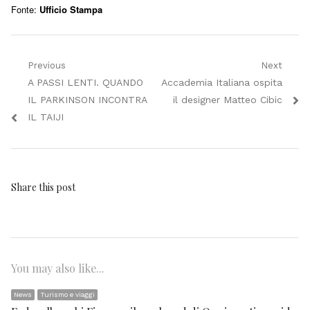
Fonte:
Ufficio Stampa
Navigazione
Previous
Next
Previous
Next
A PASSI LENTI. QUANDO
Accademia Italiana ospita
articoli
post:
post:
IL PARKINSON INCONTRA
il designer Matteo Cibic
IL TAIJI
Share this post
You may also like...
News
Turismo e viaggi