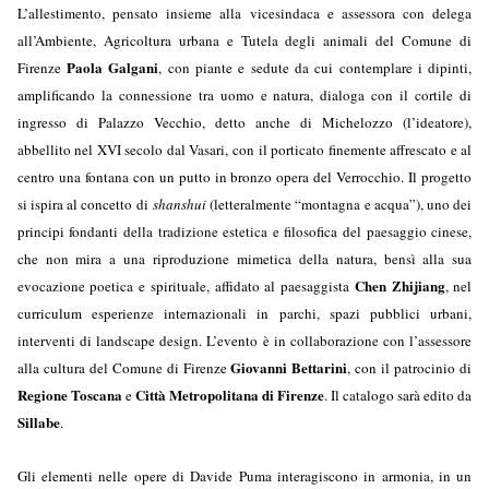
L’allestimento, pensato insieme alla vicesindaca e assessora con delega
all’Ambiente, Agricoltura urbana e Tutela degli animali del Comune di
Paola Galgani
Firenze
, con piante e sedute da cui contemplare i dipinti,
amplificando la connessione tra uomo e natura, dialoga con il cortile di
ingresso di Palazzo Vecchio, detto anche di Michelozzo (l’ideatore),
abbellito nel XVI secolo dal Vasari, con il porticato finemente affrescato e al
centro una fontana con un putto in bronzo opera del Verrocchio. Il progetto
si ispira al concetto di
shanshui
(letteralmente “montagna e acqua”), uno dei
principi fondanti della tradizione estetica e filosofica del paesaggio cinese,
che non mira a una riproduzione mimetica della natura, bensì alla sua
Chen Zhijiang
evocazione poetica e spirituale, affidato al paesaggista
, nel
curriculum esperienze internazionali in parchi, spazi pubblici urbani,
interventi di landscape design. L’evento è in collaborazione con l’assessore
Giovanni Bettarini
alla cultura del Comune di Firenze
, con il patrocinio di
Regione Toscana
Città Metropolitana di Firenze
e
. Il catalogo sarà edito da
Sillabe
.
Gli elementi nelle opere di Davide Puma interagiscono in armonia, in un