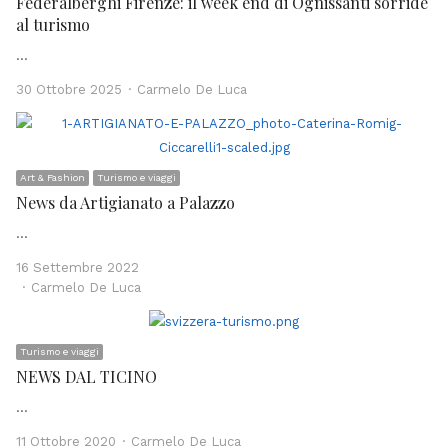
Federalberghi Firenze: il week end di Ognissanti sorride
al turismo
…
Author
30 Ottobre 2025
Carmelo De Luca
Art & Fashion
Turismo e viaggi
News da Artigianato a Palazzo
…
16 Settembre 2022
Author
Carmelo De Luca
Turismo e viaggi
NEWS DAL TICINO
…
Author
11 Ottobre 2020
Carmelo De Luca