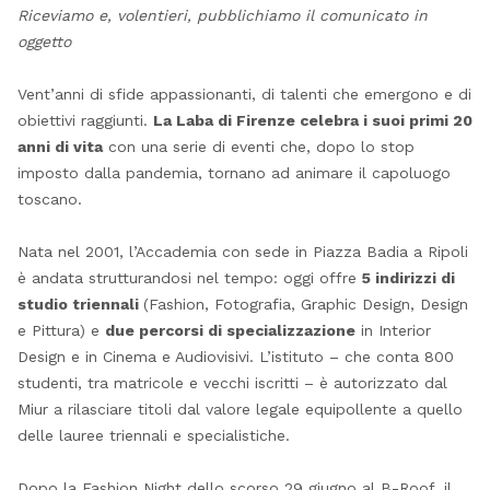
Riceviamo e, volentieri, pubblichiamo il comunicato in
oggetto
Vent’anni di sfide appassionanti, di talenti che emergono e di
obiettivi raggiunti.
La Laba di Firenze celebra i suoi primi 20
anni di vita
con una serie di eventi che, dopo lo stop
imposto dalla pandemia, tornano ad animare il capoluogo
toscano.
Nata nel 2001, l’Accademia con sede in Piazza Badia a Ripoli
è andata strutturandosi nel tempo: oggi offre
5 indirizzi di
studio triennali
(Fashion, Fotografia, Graphic Design, Design
e Pittura) e
due percorsi di specializzazione
in Interior
Design e in Cinema e Audiovisivi. L’istituto – che conta 800
studenti, tra matricole e vecchi iscritti – è autorizzato dal
Miur a rilasciare titoli dal valore legale equipollente a quello
delle lauree triennali e specialistiche.
Dopo la Fashion Night dello scorso 29 giugno al B-Roof, il