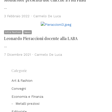
…
Author
3 Febbraio 2022
Carmelo De Luca
Art & Fashion
News
Leonardo Pieraccioni docente alla LABA
…
Author
7 Dicembre 2021
Carmelo De Luca
Categorie
Art & Fashion
Convegni
Economia e Finanza
Metalli preziosi
Editoriale