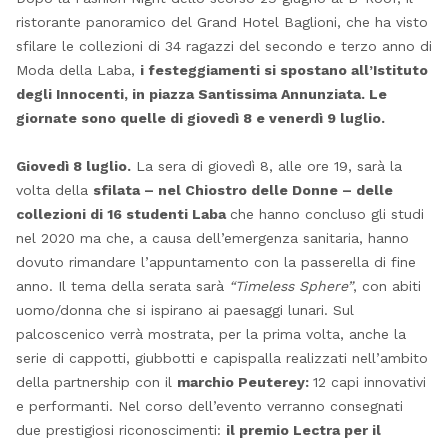
ristorante panoramico del Grand Hotel Baglioni, che ha visto
sfilare le collezioni di 34 ragazzi del secondo e terzo anno di
Moda della Laba,
i festeggiamenti si spostano all’Istituto
degli Innocenti, in piazza Santissima Annunziata. Le
giornate sono quelle di giovedì 8 e venerdì 9 luglio.
Giovedì 8 luglio.
La sera di giovedì 8, alle ore 19, sarà la
volta della
sfilata – nel Chiostro delle Donne – delle
collezioni di 16 studenti Laba
che hanno concluso gli studi
nel 2020 ma che, a causa dell’emergenza sanitaria, hanno
dovuto rimandare l’appuntamento con la passerella di fine
anno. Il tema della serata sarà
“Timeless Sphere”
, con abiti
uomo/donna che si ispirano ai paesaggi lunari. Sul
palcoscenico verrà mostrata, per la prima volta, anche la
serie di cappotti, giubbotti e capispalla realizzati nell’ambito
della partnership con il
marchio Peuterey:
12 capi innovativi
e performanti. Nel corso dell’evento verranno consegnati
due prestigiosi riconoscimenti:
il premio Lectra per il