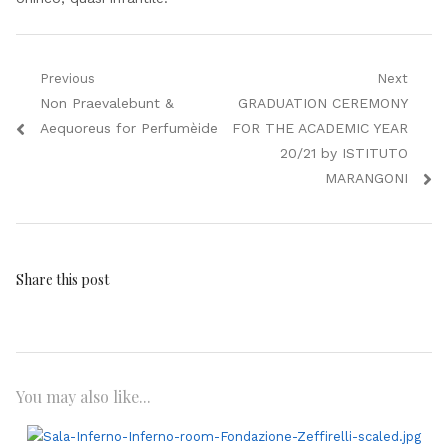
Navigazione
Previous
Next
Previous
Next
Non Praevalebunt &
GRADUATION CEREMONY
articoli
post:
post:
Aequoreus for Perfumèide
FOR THE ACADEMIC YEAR
20/21 by ISTITUTO
MARANGONI
Share this post
You may also like...