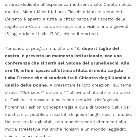
un’area dedicata all’esperienza multisensoriale. Curatori della
mostra, Mauro Manetti, Lucia Fiaschi e Matteo Innocenti.
L’evento è aperto a tutta la cittadinanza nel rispetto delle
regole anti-Covid. Le opere resteranno visibili fino a giovedì
15 luglio (dalle 11 alle 17.30, chiuso il martedì).
Tornando al programma, alle ore 18,
dopo il taglio del
nastro, è previsto un momento istituzionale, con una
conferenza che si terrà nel Salone del Brunelleschi. Alle
ore 19, infine, spazio all’ultima sfilata di moda targata
Laba Firenze che si snoderà tra il Chiostro degli Uomini e
quello delle Donne.
A presentare le loro creazioni, sul tema
chiave
“Mutazioni”
, saranno 17 allievi dell’attuale terzo anno
di Fashion. In passerella saliranno i modelli dell’agenzia
fiorentina Fashion Concept (regia a cura di Moreno Galli) per
mostrare al pubblico i risultati di questi lunghi mesi di studio.
Dai capispalla agli abiti, non mancheranno i riferimenti alla
moda streetstyle ma anche richiami a un mondo leggiadro,
onirico, quasi infantile.