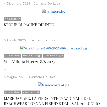
Author
4 Dicembre 2023
Carmelo De Luca
Art & Fashion
STORIE DI PAGINE DIPINTE
…
Author
5 Agosto 2020
Carmelo De Luca
Art & Fashion
Food & Beverage
Turismo e viaggi
Villa Vittoria Firenze S/S 2023
…
Author
5 Maggio 2023
Carmelo De Luca
Art & Fashion
Eventi e Corsi
MAREDAMARE, LA FIERA INTERNAZIONALE DEL
BEACHWEAR TORNA A FIRENZE DAL 18 AL 20 LUGLIO