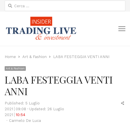
Ricerca
per:
M
Home
Art & Fashion
LABA FESTEGGIA VENTI ANNI
Art & Fashion
LABA FESTEGGIA VENTI
ANNI
Sh
Published:
5 Luglio
thi
2021
09:08
Updated: 26 Luglio
po
2021
10:54
Author
Carmelo De Luca