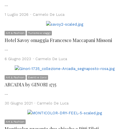
…
Author
1 Luglio 2026
Carmelo De Luca
Art & Fashion
Turismo e viaggi
Hotel Savoy omaggia Francesco Maccapani Missoni
…
Author
6 Giugno 2023
Carmelo De Luca
Art & Fashion
Eventi e Corsi
ARCADIA by GINORI 1735
…
Author
30 Giugno 2021
Carmelo De Luca
Art & Fashion
Monticolor presenta due chicche a Pitti Filati