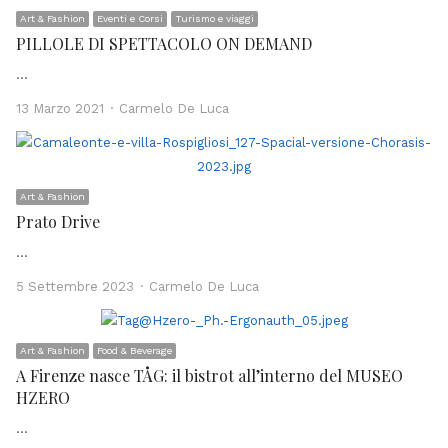
Art & Fashion
Eventi e Corsi
Turismo e viaggi
PILLOLE DI SPETTACOLO ON DEMAND
…
Author
13 Marzo 2021
Carmelo De Luca
Art & Fashion
Prato Drive
…
Author
5 Settembre 2023
Carmelo De Luca
Art & Fashion
Food & Beverage
A Firenze nasce TÅG: il bistrot all’interno del MUSEO
HZERO
…