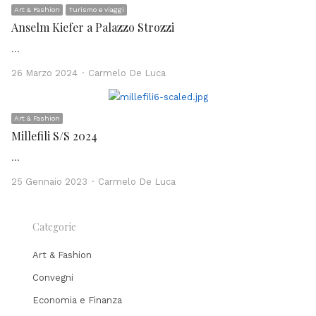
Art & Fashion
Turismo e viaggi
Anselm Kiefer a Palazzo Strozzi
…
Author
26 Marzo 2024
Carmelo De Luca
Art & Fashion
Millefili S/S 2024
…
Author
25 Gennaio 2023
Carmelo De Luca
Categorie
Art & Fashion
Convegni
Economia e Finanza