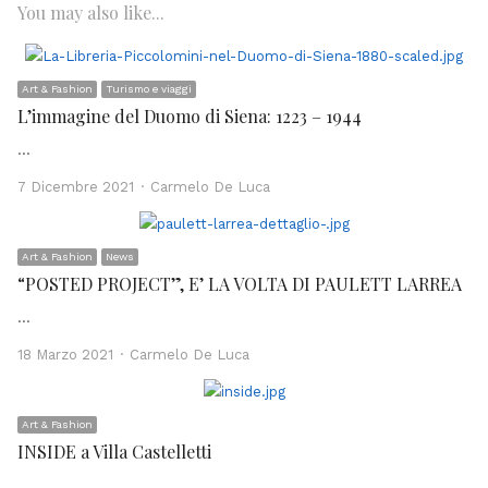
You may also like...
Art & Fashion
Turismo e viaggi
L’immagine del Duomo di Siena: 1223 – 1944
…
Author
7 Dicembre 2021
Carmelo De Luca
Art & Fashion
News
“POSTED PROJECT”, E’ LA VOLTA DI PAULETT LARREA
…
Author
18 Marzo 2021
Carmelo De Luca
Art & Fashion
INSIDE a Villa Castelletti
…