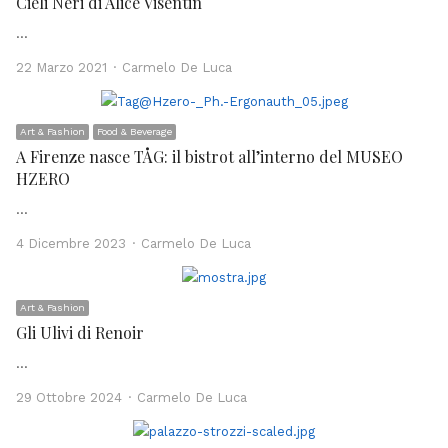
Cieli Neri di Alice Visentin
…
Author
22 Marzo 2021
Carmelo De Luca
Art & Fashion
Food & Beverage
A Firenze nasce TÅG: il bistrot all’interno del MUSEO
HZERO
…
Author
4 Dicembre 2023
Carmelo De Luca
Art & Fashion
Gli Ulivi di Renoir
…
Author
29 Ottobre 2024
Carmelo De Luca