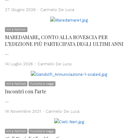
Author
27 Giugno 2026
Carmelo De Luca
Art & Fashion
MAREDAMARE, CONTO ALLA ROVESCIA PER
L’EDIZIONE PIÙ PARTECIPATA DEGLI ULTIMI ANNI
…
Author
14 Luglio 2026
Carmelo De Luca
Art & Fashion
Turismo e viaggi
Incontri con l’arte
…
Author
14 Novembre 2021
Carmelo De Luca
Art & Fashion
Turismo e viaggi