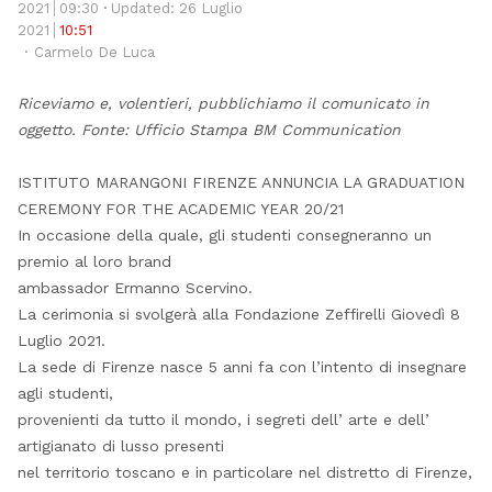
thi
2021
09:30
Updated: 26 Luglio
po
2021
10:51
Author
Carmelo De Luca
Riceviamo e, volentieri, pubblichiamo il comunicato in
oggetto. Fonte: Ufficio Stampa BM Communication
ISTITUTO MARANGONI FIRENZE ANNUNCIA LA GRADUATION
CEREMONY FOR THE ACADEMIC YEAR 20/21
In occasione della quale, gli studenti consegneranno un
premio al loro brand
ambassador Ermanno Scervino.
La cerimonia si svolgerà alla Fondazione Zeffirelli Giovedì 8
Luglio 2021.
La sede di Firenze nasce 5 anni fa con l’intento di insegnare
agli studenti,
provenienti da tutto il mondo, i segreti dell’ arte e dell’
artigianato di lusso presenti
nel territorio toscano e in particolare nel distretto di Firenze,