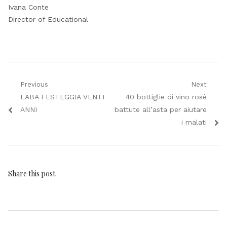
Ivana Conte
Director of Educational
Navigazione
Previous
Next
Previous
Next
LABA FESTEGGIA VENTI
40 bottiglie di vino rosè
articoli
post:
post:
ANNI
battute all’asta per aiutare
i malati
Share this post