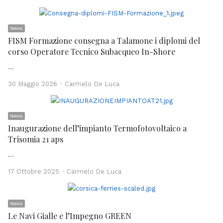
News
FISM Formazione consegna a Talamone i diplomi del
corso Operatore Tecnico Subacqueo In-Shore
…
Author
30 Maggio 2026
Carmelo De Luca
News
Inaugurazione dell’impianto Termofotovoltaico a
Trisomia 21 aps
…
Author
17 Ottobre 2025
Carmelo De Luca
News
Le Navi Gialle e l’Impegno GREEN