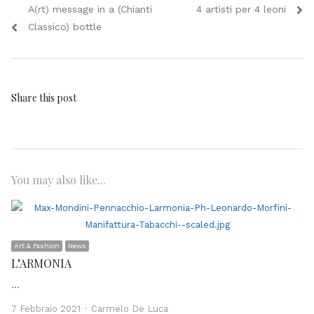
Previous
Next
A(rt) message in a (Chianti
4 artisti per 4 leoni
articoli
post:
post:
Classico) bottle
Share this post
You may also like...
Art & Fashion
News
L’ARMONIA
…
Author
7 Febbraio 2021
Carmelo De Luca