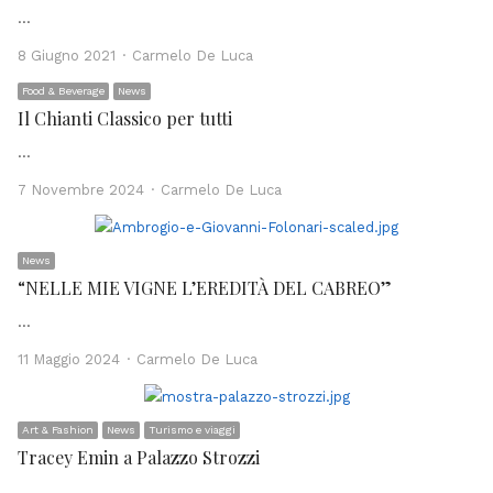
…
Author
8 Giugno 2021
Carmelo De Luca
Food & Beverage
News
Il Chianti Classico per tutti
…
Author
7 Novembre 2024
Carmelo De Luca
News
“NELLE MIE VIGNE L’EREDITÀ DEL CABREO”
…
Author
11 Maggio 2024
Carmelo De Luca
Art & Fashion
News
Turismo e viaggi
Tracey Emin a Palazzo Strozzi
…