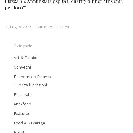
Piazza SS. Annunziata ospita il charity dinner “Insieme
per loro”
…
Author
21 Luglio 2026
Carmelo De Luca
Categorie
Art & Fashion
Convegni
Economia e Finanza
Metalli preziosi
Editoriale
eno-food
Featured
Food & Beverage
Hotels