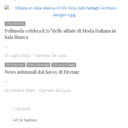
Art & Fashion
Polimoda celebra il 70°delle sfilate di Moda Italiana in
Sala Bianca
…
Author
21 Luglio 2022
Carmelo De Luca
Art & Fashion
Food & Beverage
Turismo e viaggi
News autunnali dal Savoy di Firenze
…
Author
25 Ottobre 2024
Carmelo De Luca
Categorie
Art & Fashion