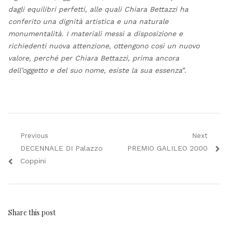
dagli equilibri perfetti, alle quali Chiara Bettazzi ha
conferito una dignità artistica e una naturale
monumentalità. I materiali messi a disposizione e
richiedenti nuova attenzione, ottengono così un nuovo
valore, perché per Chiara Bettazzi, prima ancora
dell’oggetto e del suo nome, esiste la sua essenza
”.
Navigazione
Previous
Next
Previous
Next
DECENNALE DI Palazzo
PREMIO GALILEO 2000
articoli
post:
post:
Coppini
Share this post