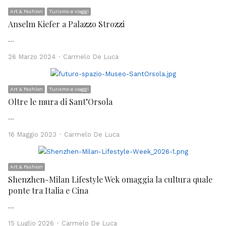
Art & Fashion
Turismo e viaggi
Anselm Kiefer a Palazzo Strozzi
…
Author
26 Marzo 2024
Carmelo De Luca
Art & Fashion
Turismo e viaggi
Oltre le mura di Sant’Orsola
…
Author
16 Maggio 2023
Carmelo De Luca
Art & Fashion
Shenzhen-Milan Lifestyle Wek omaggia la cultura quale
ponte tra Italia e Cina
…
Author
15 Luglio 2026
Carmelo De Luca