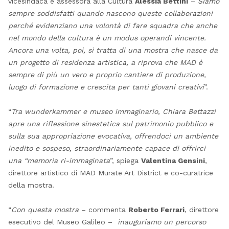
vicesindaca e assessora alla Cultura
Alessia Bettini
–
Siamo
sempre soddisfatti quando nascono queste collaborazioni
perché evidenziano una volontà di fare squadra che anche
nel mondo della cultura è un modus operandi vincente.
Ancora una volta, poi, si tratta di una mostra che nasce da
un progetto di residenza artistica, a riprova che MAD è
sempre di più un vero e proprio cantiere di produzione,
luogo di formazione e crescita per tanti giovani creativi
”.
“
Tra wunderkammer e museo immaginario, Chiara Bettazzi
apre una riflessione sinestetica sul patrimonio pubblico e
sulla sua appropriazione evocativa, offrendoci un ambiente
inedito e sospeso, straordinariamente capace di offrirci
una “memoria ri-immaginata
”, spiega
Valentina Gensini
,
direttore artistico di MAD Murate Art District e co-curatrice
della mostra.
“
Con questa mostra
– commenta
Roberto Ferrari
, direttore
esecutivo del Museo Galileo –
inauguriamo un percorso