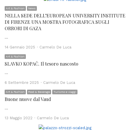
Art & Fashion
News
NELLA SEDE DELL’EUROPEAN UNIVERSITY INSTITUTE
DI FIRENZE UNA MOSTRA FOTOGRAFICA SUGLI
ORRORI DI GAZA
…
Author
14 Gennaio 2025
Carmelo De Luca
Art & Fashion
SLAVKO KOPAČ. Il tesoro nascosto
…
Author
6 Settembre 2025
Carmelo De Luca
Art & Fashion
Food & Beverage
Turismo e viaggi
Buone nuove dal Vaud
…
Author
13 Maggio 2022
Carmelo De Luca