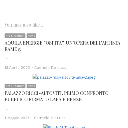
You may also like...
Art & Fashion
News
AQUILA ENERGIE “OSPITA” UN’OPERA DELL’ARTISTA
RAME13
…
Author
13 Aprile 2023
Carmelo De Luca
Art & Fashion
News
PALAZZO RICCI-ALTOVITI, PRIMO CONFRONTO
PUBBLICO FIRMATO LABA FIRENZE
…
Author
1 Maggio 2025
Carmelo De Luca