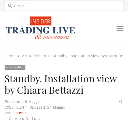
Ricerca
per:
M
Home
Art & Fashion
Standby. Installation view by Chiara Betta
Art & Fashion
Standby. Installation view
by Chiara Bettazzi
Sh
Published:
9 Maggio
thi
2023
22:47
Updated: 24 Maggio
po
2023
13:50
Author
Carmelo De Luca