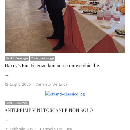
Food & Beverage
Turismo e viaggi
Harry’s Bar Firenze lancia tre nuove chicche
…
Author
12 Luglio 2025
Carmelo De Luca
Food & Beverage
ANTEPRIME VINI TOSCANI E NON SOLO
…
Author
21 Febbraio 2020
Carmelo De Luca