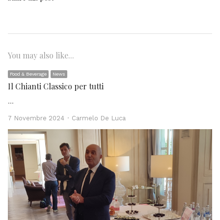
You may also like...
Food & Beverage
News
Il Chianti Classico per tutti
…
Author
7 Novembre 2024
Carmelo De Luca