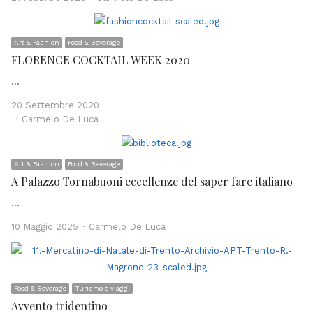
Art & Fashion
Food & Beverage
FLORENCE COCKTAIL WEEK 2020
…
20 Settembre 2020
Author
Carmelo De Luca
Art & Fashion
Food & Beverage
A Palazzo Tornabuoni eccellenze del saper fare italiano
…
Author
10 Maggio 2025
Carmelo De Luca
Food & Beverage
Turismo e viaggi
Avvento tridentino