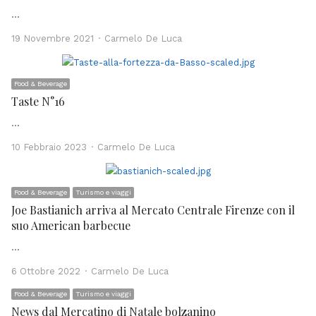
…
Author
19 Novembre 2021
Carmelo De Luca
Food & Beverage
Taste N°16
…
Author
10 Febbraio 2023
Carmelo De Luca
Food & Beverage
Turismo e viaggi
Joe Bastianich arriva al Mercato Centrale Firenze con il
suo American barbecue
…
Author
6 Ottobre 2022
Carmelo De Luca
Food & Beverage
Turismo e viaggi
News dal Mercatino di Natale bolzanino