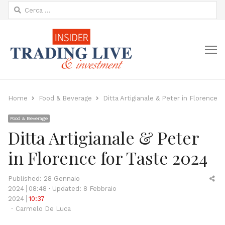
Ricerca
per:
M
Home
Food & Beverage
Ditta Artigianale & Peter in Florence 
Food & Beverage
Ditta Artigianale & Peter
in Florence for Taste 2024
Sh
Published:
28 Gennaio
thi
2024
08:48
Updated: 8 Febbraio
po
2024
10:37
Author
Carmelo De Luca