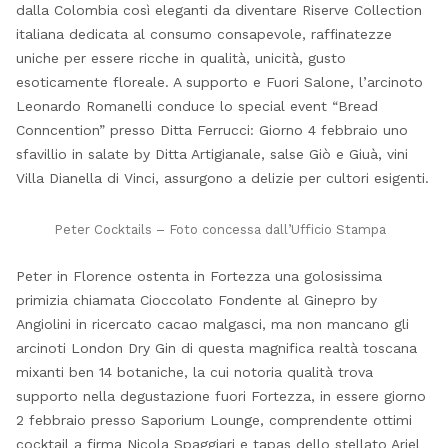
dalla Colombia così eleganti da diventare Riserve Collection
italiana dedicata al consumo consapevole, raffinatezze
uniche per essere ricche in qualità, unicità, gusto
esoticamente floreale. A supporto e Fuori Salone, l’arcinoto
Leonardo Romanelli conduce lo special event “Bread
Conncention” presso Ditta Ferrucci: Giorno 4 febbraio uno
sfavillio in salate by Ditta Artigianale, salse Giò e Giuà, vini
Villa Dianella di Vinci, assurgono a delizie per cultori esigenti.
Peter Cocktails – Foto concessa dall’Ufficio Stampa
Peter in Florence ostenta in Fortezza una golosissima
primizia chiamata Cioccolato Fondente al Ginepro by
Angiolini in ricercato cacao malgasci, ma non mancano gli
arcinoti London Dry Gin di questa magnifica realtà toscana
mixanti ben 14 botaniche, la cui notoria qualità trova
supporto nella degustazione fuori Fortezza, in essere giorno
2 febbraio presso Saporium Lounge, comprendente ottimi
cocktail a firma Nicola Spaggiari e tapas dello stellato Ariel