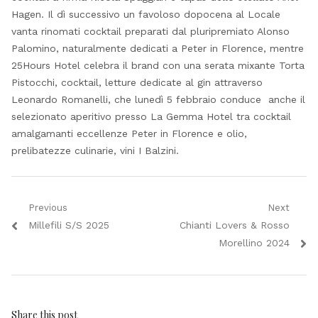
Hagen. Il dì successivo un favoloso dopocena al Locale
vanta rinomati cocktail preparati dal pluripremiato Alonso
Palomino, naturalmente dedicati a Peter in Florence, mentre
25Hours Hotel celebra il brand con una serata mixante Torta
Pistocchi, cocktail, letture dedicate al gin attraverso
Leonardo Romanelli, che lunedì 5 febbraio conduce anche il
selezionato aperitivo presso La Gemma Hotel tra cocktail
amalgamanti eccellenze Peter in Florence e olio,
prelibatezze culinarie, vini I Balzini.
Navigazione
Previous
Next
Previous
Next
Millefili S/S 2025
Chianti Lovers & Rosso
articoli
post:
post:
Morellino 2024
Share this post