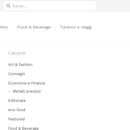
Ricerca
per:
hion
Food & Beverage
Turismo e viaggi
Categorie
Art & Fashion
Convegni
Economia e Finanza
Metalli preziosi
Editoriale
Share
his
eno-food
post
Featured
Food & Beverage