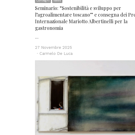
Convegni
News
Seminario: “Sostenibilità e sviluppo per
l’agroalimentare toscano” e consegna dei Pr
Internazionale Mariotto Albertinelli per la
gastronomia
…
27 Novembre 2025
Author
Carmelo De Luca