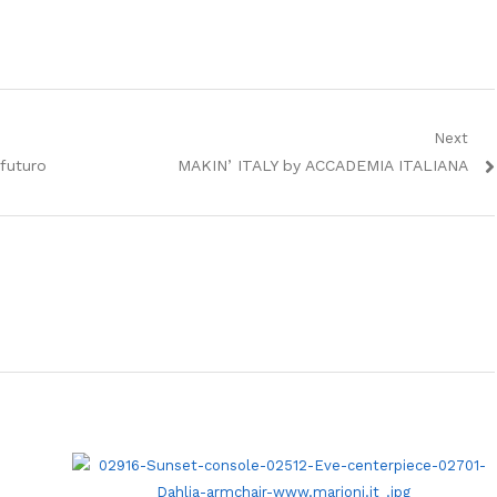
Next
Next
futuro
MAKIN’ ITALY by ACCADEMIA ITALIANA
post: