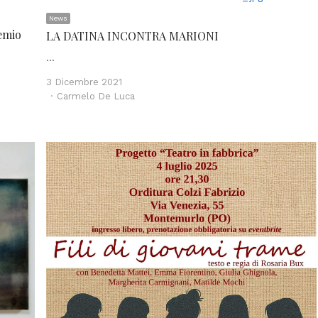
News
emio
LA DATINA INCONTRA MARIONI
…
3 Dicembre 2021
Author
Carmelo De Luca