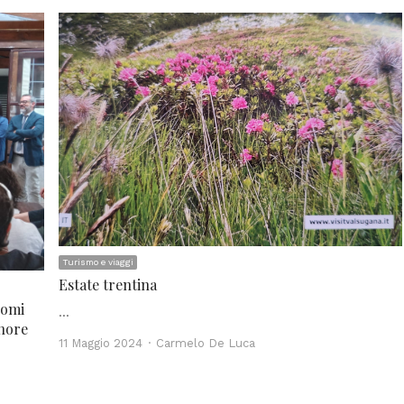
Turismo e viaggi
Estate trentina
lomi
…
hore
Author
11 Maggio 2024
Carmelo De Luca