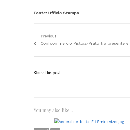
Fonte: Ufficio Stampa
Navigazione
Previous
Previous
Confcommercio Pistoia-Prato tra presente e 
articoli
post:
Share this post
You may also like...