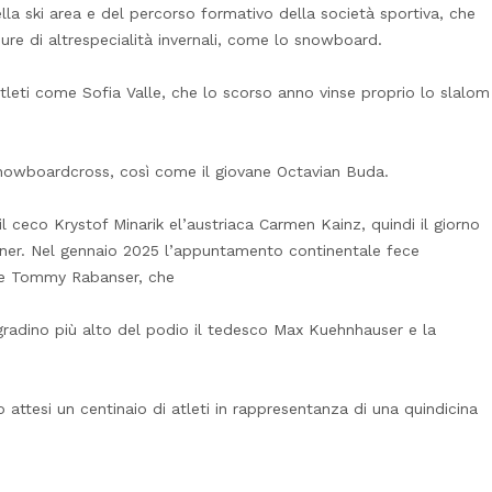
ella ski area e del percorso formativo della società sportiva, che
ure di altrespecialità invernali, come lo snowboard.
 atleti come Sofia Valle, che lo scorso anno vinse proprio lo slalom
snowboardcross, così come il giovane Octavian Buda.
 ceco Krystof Minarik el’austriaca Carmen Kainz, quindi il giorno
tner. Nel gennaio 2025 l’appuntamento continentale fece
le e Tommy Rabanser, che
radino più alto del podio il tedesco Max Kuehnhauser e la
 attesi un centinaio di atleti in rappresentanza di una quindicina