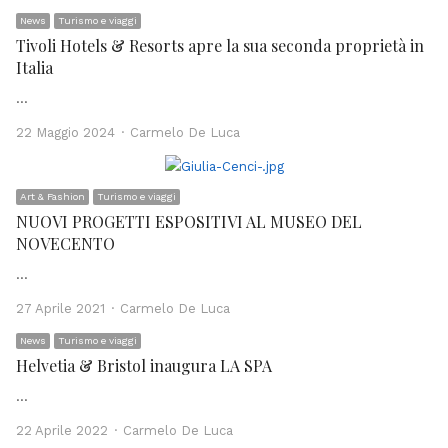
News
Turismo e viaggi
Tivoli Hotels & Resorts apre la sua seconda proprietà in
Italia
…
Author
22 Maggio 2024
Carmelo De Luca
Art & Fashion
Turismo e viaggi
NUOVI PROGETTI ESPOSITIVI AL MUSEO DEL
NOVECENTO
…
Author
27 Aprile 2021
Carmelo De Luca
News
Turismo e viaggi
Helvetia & Bristol inaugura LA SPA
…
Author
22 Aprile 2022
Carmelo De Luca