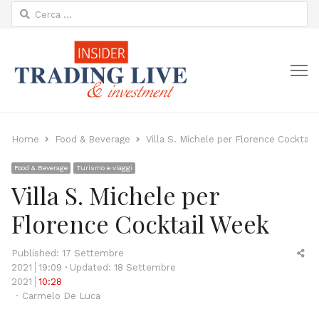
Ricerca
per:
M
Home
Food & Beverage
Villa S. Michele per Florence Cocktai
Food & Beverage
Turismo e viaggi
Villa S. Michele per
Florence Cocktail Week
Sh
Published:
17 Settembre
thi
2021
19:09
Updated: 18 Settembre
po
2021
10:28
Author
Carmelo De Luca