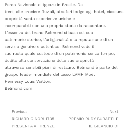
Parco Nazionale di Iguazu in Brasile. Dai
treni, alle crociere fluviali, ai safari lodge agli hotel, ciascuna
proprietà vanta esperienze uniche e
incomparabili con una propria storia da raccontare.
L’essenza del brand Belmond si basa sul suo
patrimonio storico, l’artigianalità e la reputazione di un
servizio genuino e autentico. Belmond vede il
suo ruolo quale custode di un patrimonio senza tempo,
dedito alla conservazione delle sue proprietà
attraverso sensibili piani di restauro. Belmond è parte del
gruppo leader mondiale del lusso LVMH Moët
Hennessy Louis Vuitton.
Belmond.com
Navigazione
Previous
Next
Previous
Next
RICHARD GINORI 1735
PREMIO RUDY BURATTI E
articoli
post:
post:
PRESENTA A FIRENZE
IL BILANCIO DI