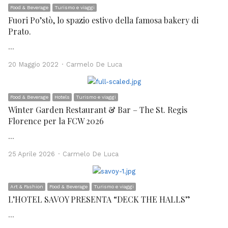
Food & Beverage
Turismo e viaggi
Fuori Po’stò, lo spazio estivo della famosa bakery di
Prato.
…
Author
20 Maggio 2022
Carmelo De Luca
Food & Beverage
Hotels
Turismo e viaggi
Winter Garden Restaurant & Bar – The St. Regis
Florence per la FCW 2026
…
Author
25 Aprile 2026
Carmelo De Luca
Art & Fashion
Food & Beverage
Turismo e viaggi
L’HOTEL SAVOY PRESENTA “DECK THE HALLS”
…