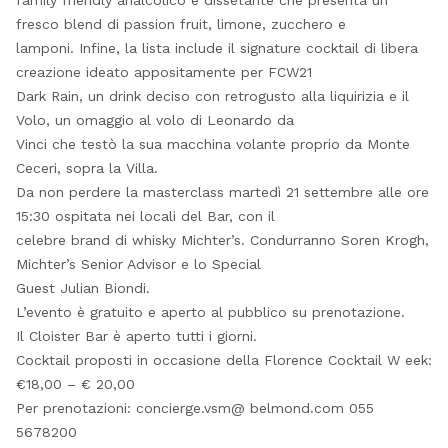
family friendly analcolico e dissetante che presenta un
fresco blend di passion fruit, limone, zucchero e
lamponi. Infine, la lista include il signature cocktail di libera
creazione ideato appositamente per FCW21
Dark Rain, un drink deciso con retrogusto alla liquirizia e il
Volo, un omaggio al volo di Leonardo da
Vinci che testò la sua macchina volante proprio da Monte
Ceceri, sopra la Villa.
Da non perdere la masterclass martedì 21 settembre alle ore
15:30 ospitata nei locali del Bar, con il
celebre brand di whisky Michter’s. Condurranno Soren Krogh,
Michter’s Senior Advisor e lo Special
Guest Julian Biondi.
L’evento è gratuito e aperto al pubblico su prenotazione.
Il Cloister Bar è aperto tutti i giorni.
Cocktail proposti in occasione della Florence Cocktail W eek:
€18,00 – € 20,00
Per prenotazioni: concierge.vsm@ belmond.com 055
5678200