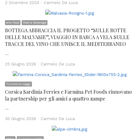
Author
2 Dicembre 2024
Carmelo De Luca
eno-food
Food & Beverage
BOTTEGA ABBRACCIA IL PROGETTO “SULLE ROTTE
DELLE MALVASIE”, VIAGGIO IN BARCA A VELA SULLE
TRACCE DEL VINO CHE UNISCE IL MEDITERRANEO
…
Author
25 Giugno 2026
Carmelo De Luca
Turismo e viaggi
Corsica Sardinia Ferries e Farmina Pet Foods rinnovano
la partnership per gli amici a quattro zampe
…
Author
30 Giugno 2026
Carmelo De Luca
News
Turismo e viaggi